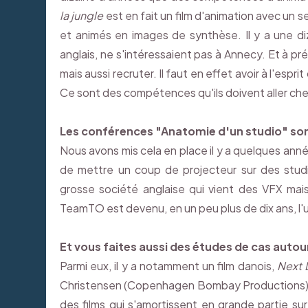
la jungle
est en fait un film d'animation avec un 
et animés en images de synthèse. Il y a une di
anglais, ne s'intéressaient pas à Annecy. Et à p
mais aussi recruter. Il faut en effet avoir à l'esp
Ce sont des compétences qu'ils doivent aller ch
Les conférences "Anatomie d'un studio" so
Nous avons mis cela en place il y a quelques ann
de mettre un coup de projecteur sur des stu
grosse société anglaise qui vient des VFX mais
TeamTO est devenu, en un peu plus de dix ans, l'u
Et vous faites aussi des études de cas autou
Parmi eux, il y a notamment un film danois,
Next 
Christensen (Copenhagen Bombay Productions). Le
des films qui s'amortissent en grande partie 