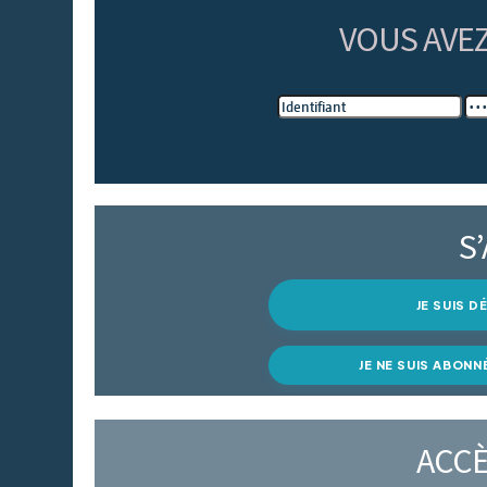
VOUS AVE
S
JE SUIS 
JE NE SUIS ABONN
ACCÈ