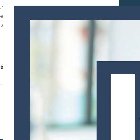
ur
ne
ès
ré