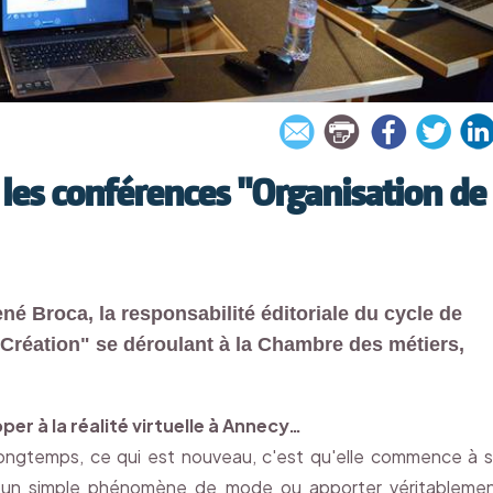
 les conférences "Organisation de
é Broca, la responsabilité éditoriale du cycle de
Création" se déroulant à la Chambre des métiers,
r à la réalité virtuelle à Annecy…
ès longtemps, ce qui est nouveau, c'est qu'elle commence à 
er un simple phénomène de mode ou apporter véritableme