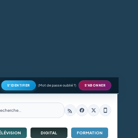
(
Mot de passe oublié ?
)
S'IDENTIFIER
S'ABONNER
ÉLÉVISION
DIGITAL
FORMATION