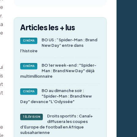
ue
r.
La
Articles les + lus
de
BO US : “Spider-Man : Brand
CINÉMA
New Day” entre dans
l’histoire
BO 1er week-end : "Spider-
ui
CINÉMA
Man : Brand New Day" déjà
is
multimillionnaire
nt
BO au dimanche soir :
st
CINÉMA
"Spider-Man : Brand New
Day" devance "L’Odyssée"
Droits sportifs : Canal+
TÉLÉVISION
diffusera les coupes
ne
d’Europe de football en Afrique
subsaharienne
de