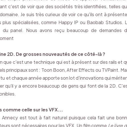
ant c'est de voir que des sociétés très identifiées, telles q
maine. Je suis très curieux de voir ce qu'ils ont à présente
tés plus spécialisées, comme Happy IP ou Baobab Studios. 
rtie du panel. Nous avons reçu beaucoup de demandes 
 moment
ine 2D. De grosses nouveautés de ce côté-là ?
 que c'est une technique qui est à présent sur des rails et q
ciels principaux sont : Toon Boon, After Effects ou TVPaint. Ma
ointu et chaque année apporte son lot d'innovations qui mérite
lier qu'il y a encore beaucoup de gens qui font de la 2D. C'e
ponibles.
s comme celle sur les VFX...
 Annecy est tout à fait naturel puisque cela fait une bon
eurs sont nécessaires pour les VFX. Un film comme
Le livre 