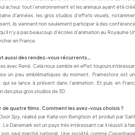
seul acteur, tout l'environnement et les animaux ayant été cré
zaine d'années, les gros studios d'effets visuels, notamme
résent, ils viennent non seulement participer à des conférenc
rit qu'il n'y a pas beaucoup d'écoles d'animation au Royaume Un
ercher en France.
nt aussi des rendez-vous récurrents…
ées avec René. Cela nous semble en effet toujours intéressa
dios un peu emblématiques du moment. Framestore est u
 qui se lance à présent dans l'animation. Et puis en Fran
n des plus gros studios de 3D.
r de quatre films. Comment les avez-vous choisis ?
Door Spy
, réalisé par Karla von Bengtson et produit par Sari
 Danemark est un pays très intéressant car il réussit à fai
sur son seul marché national. Une société comme Copenhag