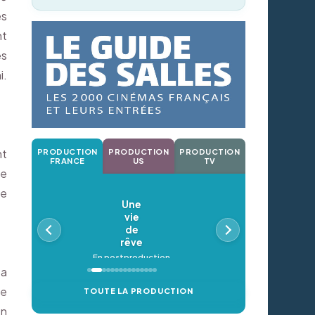
és
nt
es
i.
nt
PRODUCTION
PRODUCTION
PRODUCTION
FRANCE
US
TV
ne
ce
Une
vie
de
rêve
En postproduction
ta
re
TOUTE LA PRODUCTION
en