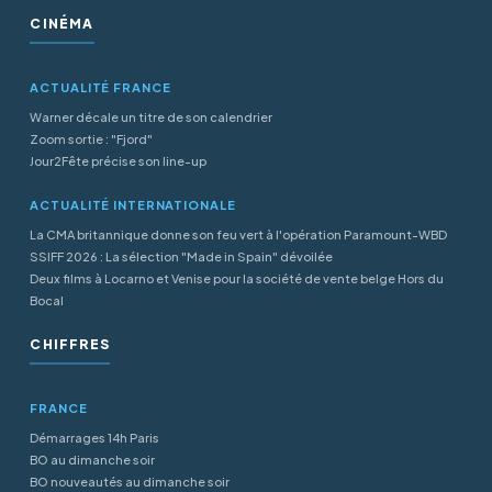
CINÉMA
ACTUALITÉ FRANCE
Warner décale un titre de son calendrier
Zoom sortie : "Fjord"
Jour2Fête précise son line-up
ACTUALITÉ INTERNATIONALE
La CMA britannique donne son feu vert à l'opération Paramount-WBD
SSIFF 2026 : La sélection "Made in Spain" dévoilée
Deux films à Locarno et Venise pour la société de vente belge Hors du
Bocal
CHIFFRES
FRANCE
Démarrages 14h Paris
BO au dimanche soir
BO nouveautés au dimanche soir