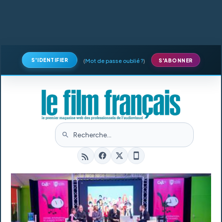
S'IDENTIFIER
(
Mot de passe oublié ?
)
S'ABONNER