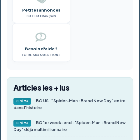
Petites annonces
DU FILM FRANÇAIS
Besoin d'aide ?
FOIRE AUX QUESTIONS
Articles les + lus
BO US : “Spider-Man : Brand New Day” entre
CINÉMA
dans l’histoire
BO 1er week-end : "Spider-Man : Brand New
CINÉMA
Day" déjà multimillionnaire