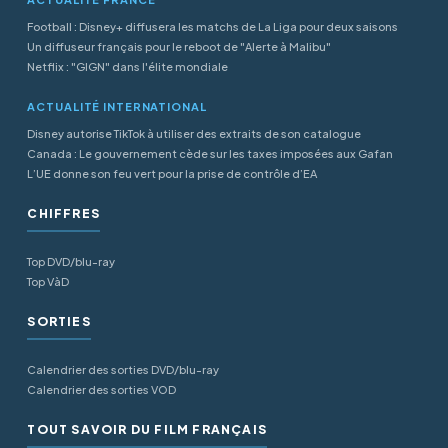
Football : Disney+ diffusera les matchs de La Liga pour deux saisons
Un diffuseur français pour le reboot de "Alerte à Malibu"
Netflix : "GIGN" dans l'élite mondiale
ACTUALITÉ INTERNATIONAL
Disney autorise TikTok à utiliser des extraits de son catalogue
Canada : Le gouvernement cède sur les taxes imposées aux Gafan
L’UE donne son feu vert pour la prise de contrôle d’EA
CHIFFRES
Top DVD/blu-ray
Top VàD
SORTIES
Calendrier des sorties DVD/blu-ray
Calendrier des sorties VOD
TOUT SAVOIR DU FILM FRANÇAIS