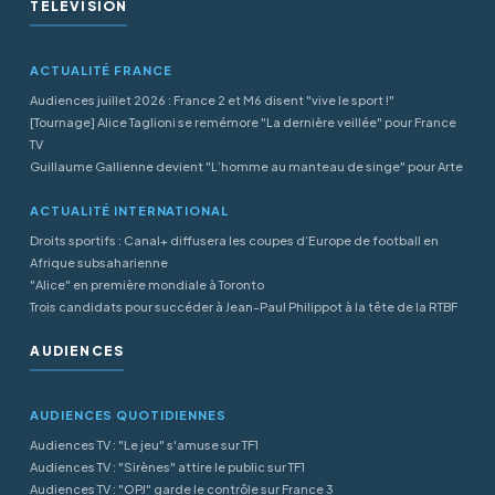
TÉLÉVISION
ACTUALITÉ FRANCE
Audiences juillet 2026 : France 2 et M6 disent "vive le sport !"
[Tournage] Alice Taglioni se remémore "La dernière veillée" pour France
TV
Guillaume Gallienne devient "L’homme au manteau de singe" pour Arte
ACTUALITÉ INTERNATIONAL
Droits sportifs : Canal+ diffusera les coupes d’Europe de football en
Afrique subsaharienne
"Alice" en première mondiale à Toronto
Trois candidats pour succéder à Jean-Paul Philippot à la tête de la RTBF
AUDIENCES
AUDIENCES QUOTIDIENNES
Audiences TV : "Le jeu" s'amuse sur TF1
Audiences TV : "Sirènes" attire le public sur TF1
Audiences TV : "OPJ" garde le contrôle sur France 3