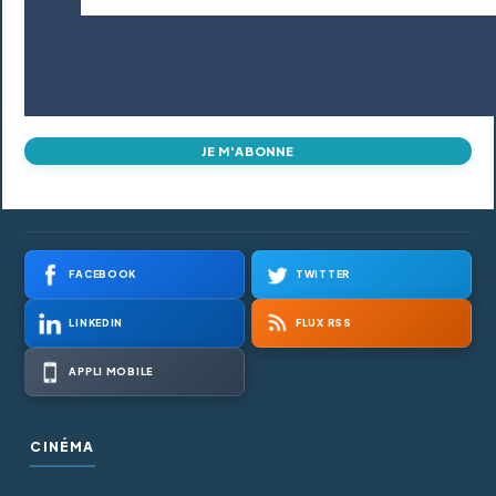
JE M'ABONNE
FACEBOOK
TWITTER
LINKEDIN
FLUX RSS
APPLI MOBILE
CINÉMA