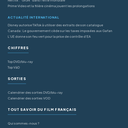
Netflix : "GIGN" dans l'élite mondiale
Prime Video et la filière cinéma jouent les prolongations
ACTUALITÉ INTERNATIONAL
Disney autorise TikTok à utiliser des extraits de son catalogue
Canada : Le gouvernement cède sur les taxes imposées aux Gafan
L’UE donne son feu vert pour la prise de contrôle d’EA
CHIFFRES
Top DVD/blu-ray
Top VàD
SORTIES
Calendrier des sorties DVD/blu-ray
Calendrier des sorties VOD
TOUT SAVOIR DU FILM FRANÇAIS
Qui sommes-nous ?