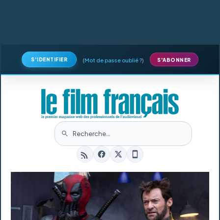
S'IDENTIFIER
(
Mot de passe oublié ?
)
S'ABONNER