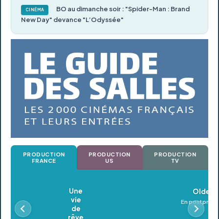
BO au dimanche soir : "Spider-Man : Brand
CINÉMA
New Day" devance "L’Odyssée"
PRODUCTION
PRODUCTION
PRODUCTION
FRANCE
US
TV
Oldeupe
En postproduction