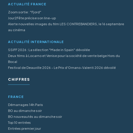
ACTUALITÉ FRANCE
Zoom sortie : "Fjord"
Jour2Fête précise son line-up
Alerte nouvelles images du film LES CONTREBANDIERS, le 16 septembre
au cinéma
ACTUALITÉ INTERNATIONALE
SSIFF 2026 : La sélection "Made in Spain" dévoilée
Deux films à Locarno et Venise pour la société de vente belge Hors du
Bocal
Festival de Deauville 2026 - Le Prix d'Ornano-Valenti 2026 dévoilé
CHIFFRES
FRANCE
Démarrages 14h Paris
BO au dimanche soir
BO nouveautés au dimanche soir
Top 10 entrées
Entrées premier jour