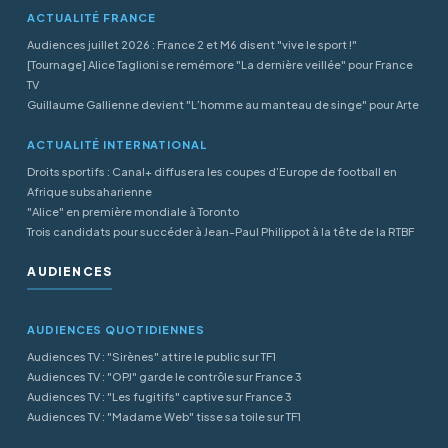
ACTUALITÉ FRANCE
Audiences juillet 2026 : France 2 et M6 disent "vive le sport !"
[Tournage] Alice Taglioni se remémore "La dernière veillée" pour France
TV
Guillaume Gallienne devient "L’homme au manteau de singe" pour Arte
ACTUALITÉ INTERNATIONAL
Droits sportifs : Canal+ diffusera les coupes d’Europe de football en
Afrique subsaharienne
"Alice" en première mondiale à Toronto
Trois candidats pour succéder à Jean-Paul Philippot à la tête de la RTBF
AUDIENCES
AUDIENCES QUOTIDIENNES
Audiences TV : "Sirènes" attire le public sur TF1
Audiences TV : "OPJ" garde le contrôle sur France 3
Audiences TV : "Les fugitifs" captive sur France 3
Audiences TV : "Madame Web" tisse sa toile sur TF1