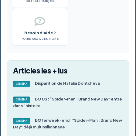
DU FILM FRANÇAIS
Besoin d'aide ?
FOIRE AUX QUESTIONS
Articles les + lus
Disparition de Natalia Dontcheva
CINÉMA
BO US : “Spider-Man : Brand New Day” entre
CINÉMA
dans l’histoire
BO 1er week-end : "Spider-Man : Brand New
CINÉMA
Day" déjà multimillionnaire