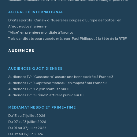
ACTUALITÉ INTERNATIONAL
Droits sportifs : Canal+ diffusera les coupes d’Europe de football en
Afrique subsaharienne
"Alice" en première mondiale à Toronto
Trois candidats pour succéder à Jean-Paul Philippot à la tête de la RTBF
AUDIENCES
AUDIENCES QUOTIDIENNES
Audiences TV : “Cassandre” assure une bonne soirée à France 3
Audiences TV : “Capitaine Marleau” en majesté sur France 2
Audiences TV : "Le jeu" s'amuse sur TF1
Audiences TV : "Sirènes" attire le public sur TF1
MÉDIAMAT HEBDO ET PRIME-TIME
Du 15 au 21 juillet 2026
Du 07 au 13 juillet 2026
Du 01 au 07 juillet 2026
Du 09 au 15 juin 2026