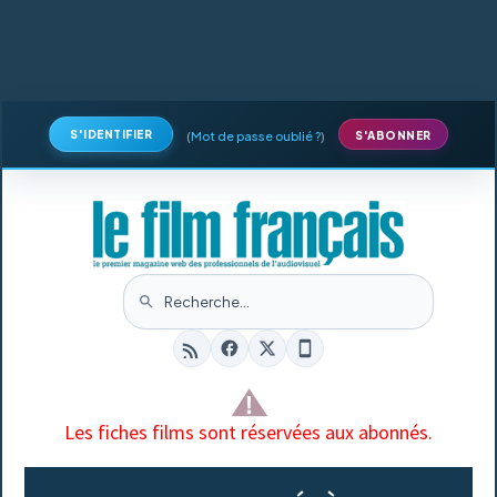
S'IDENTIFIER
(
Mot de passe oublié ?
)
S'ABONNER
Les fiches films sont réservées aux abonnés.