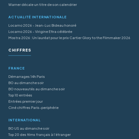
Warner décale un titre de son calendrier
ACTUALITÉ INTERNATIONALE
Locarno 2026 - Jean-Luc Bideau honoré
Locarno 2026 - Virigine Efira célébrée
Mostra 2026 : Un lauréat pour le prix Cartier Glory to the Filmmaker 2026
CHIFFRES
FRANCE
Démarrages 14h Paris
BO au dimanche soir
BO nouveautés au dimanche soir
Top 10 entrées
Entrées premier jour
Ciné chiffres Paris-periphérie
INTERNATIONAL
BO US au dimanche soir
Top 20 des films français à l’étranger