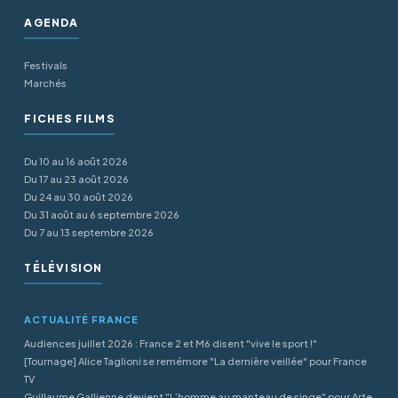
AGENDA
Festivals
Marchés
FICHES FILMS
Du 10 au 16 août 2026
Du 17 au 23 août 2026
Du 24 au 30 août 2026
Du 31 août au 6 septembre 2026
Du 7 au 13 septembre 2026
TÉLÉVISION
ACTUALITÉ FRANCE
Audiences juillet 2026 : France 2 et M6 disent "vive le sport !"
[Tournage] Alice Taglioni se remémore "La dernière veillée" pour France
TV
Guillaume Gallienne devient "L’homme au manteau de singe" pour Arte