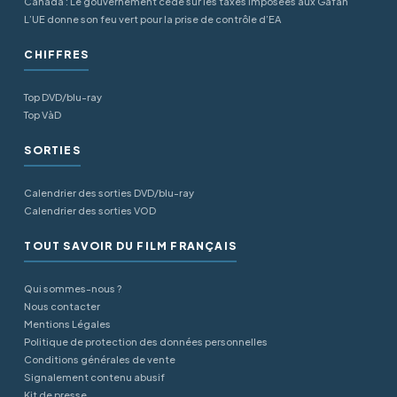
Canada : Le gouvernement cède sur les taxes imposées aux Gafan
L’UE donne son feu vert pour la prise de contrôle d’EA
CHIFFRES
Top DVD/blu-ray
Top VàD
SORTIES
Calendrier des sorties DVD/blu-ray
Calendrier des sorties VOD
TOUT SAVOIR DU FILM FRANÇAIS
Qui sommes-nous ?
Nous contacter
Mentions Légales
Politique de protection des données personnelles
Conditions générales de vente
Signalement contenu abusif
Kit de presse