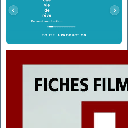
Oldeupe
En postproduction
TOUTE LA PRODUCTION