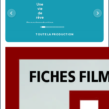
Oldeupe
En postproduction
TOUTE LA PRODUCTION