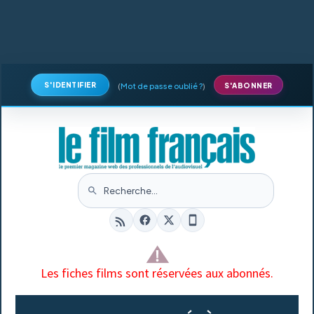
S'IDENTIFIER
(
Mot de passe oublié ?
)
S'ABONNER
Les fiches films sont réservées aux abonnés.