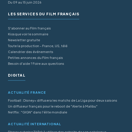
Du 09 au 15 juin 2026
LES SERVICES DU FILM FRANÇAIS
S'abonner au Film français
Kiosque voir le sommaire
Newsletter gratuite
Toute la production - France, US, télé
Calendrier des événements
Petites annonces du Film français
Besoin d'aide ? Foire aux questions
DIGITAL
ACTUALITÉ FRANCE
Football : Disney+ diffusera les matchs de La Liga pour deux saisons
Un diffuseur français pour le reboot de "Alerte à Malibu"
Netflix : "GIGN" dans l'élite mondiale
ACTUALITÉ INTERNATIONAL
Disney autorise TikTok à utiliser des extraits de son catalogue