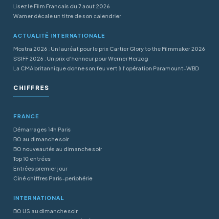
Lisez le Film Francais du 7 aout 2026
Warner décale un titre de son calendrier
ACTUALITÉ INTERNATIONALE
Mostra 2026 : Un lauréat pour le prix Cartier Glory to the Filmmaker 2026
SSIFF 2026 : Un prix d’honneur pour Werner Herzog
La CMA britannique donne son feu vert à l'opération Paramount-WBD
CHIFFRES
FRANCE
Démarrages 14h Paris
BO au dimanche soir
BO nouveautés au dimanche soir
Top 10 entrées
Entrées premier jour
Ciné chiffres Paris-periphérie
INTERNATIONAL
BO US au dimanche soir