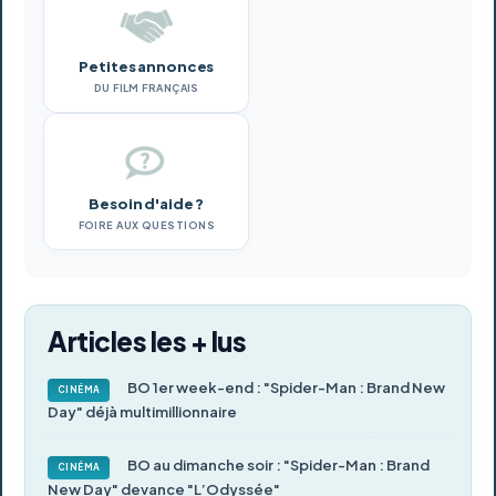
Petites annonces
DU FILM FRANÇAIS
Besoin d'aide ?
FOIRE AUX QUESTIONS
Articles les + lus
BO 1er week-end : "Spider-Man : Brand New
CINÉMA
Day" déjà multimillionnaire
BO au dimanche soir : "Spider-Man : Brand
CINÉMA
New Day" devance "L’Odyssée"