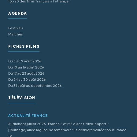
Top 20 des films français à l’étranger
AGENDA
Festivals
Marchés
FICHES FILMS
Du 3 au 9 août 2026
Du 10 au 16 août 2026
Du 17 au 23 août 2026
Du 24 au 30 août 2026
Du 31 août au 6 septembre 2026
TÉLÉVISION
ACTUALITÉ FRANCE
Audiences juillet 2026 : France 2 et M6 disent "vive le sport !"
[Tournage] Alice Taglioni se remémore "La dernière veillée" pour France
TV