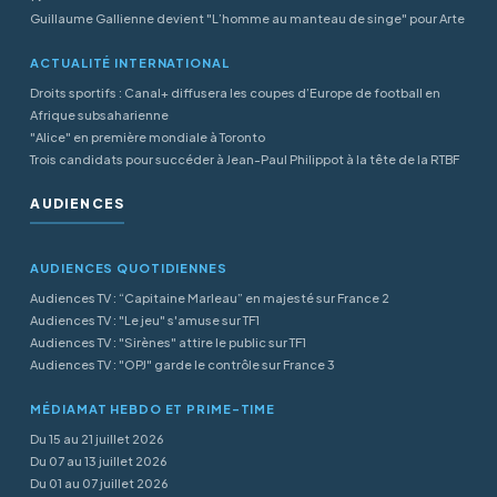
Guillaume Gallienne devient "L’homme au manteau de singe" pour Arte
ACTUALITÉ INTERNATIONAL
Droits sportifs : Canal+ diffusera les coupes d’Europe de football en
Afrique subsaharienne
"Alice" en première mondiale à Toronto
Trois candidats pour succéder à Jean-Paul Philippot à la tête de la RTBF
AUDIENCES
AUDIENCES QUOTIDIENNES
Audiences TV : “Capitaine Marleau” en majesté sur France 2
Audiences TV : "Le jeu" s'amuse sur TF1
Audiences TV : "Sirènes" attire le public sur TF1
Audiences TV : "OPJ" garde le contrôle sur France 3
MÉDIAMAT HEBDO ET PRIME-TIME
Du 15 au 21 juillet 2026
Du 07 au 13 juillet 2026
Du 01 au 07 juillet 2026