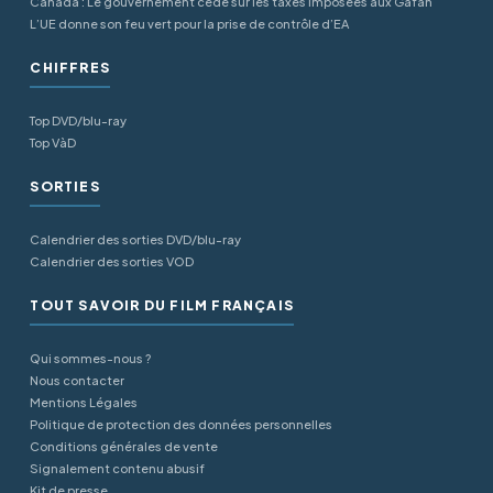
Canada : Le gouvernement cède sur les taxes imposées aux Gafan
L’UE donne son feu vert pour la prise de contrôle d’EA
CHIFFRES
Top DVD/blu-ray
Top VàD
SORTIES
Calendrier des sorties DVD/blu-ray
Calendrier des sorties VOD
TOUT SAVOIR DU FILM FRANÇAIS
Qui sommes-nous ?
Nous contacter
Mentions Légales
Politique de protection des données personnelles
Conditions générales de vente
Signalement contenu abusif
Kit de presse