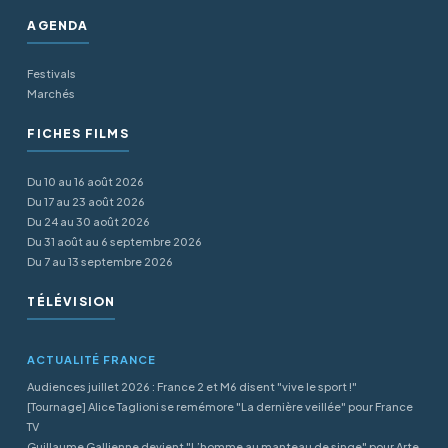
AGENDA
Festivals
Marchés
FICHES FILMS
Du 10 au 16 août 2026
Du 17 au 23 août 2026
Du 24 au 30 août 2026
Du 31 août au 6 septembre 2026
Du 7 au 13 septembre 2026
TÉLÉVISION
ACTUALITÉ FRANCE
Audiences juillet 2026 : France 2 et M6 disent "vive le sport !"
[Tournage] Alice Taglioni se remémore "La dernière veillée" pour France
TV
Guillaume Gallienne devient "L’homme au manteau de singe" pour Arte