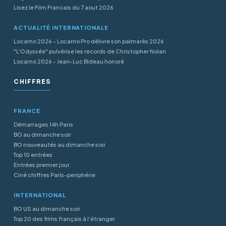
Lisez le Film Francais du 7 aout 2026
ACTUALITÉ INTERNATIONALE
Locarno 2026 - Locarno Pro délivre son palmarès 2026
"L'Odyssée" pulvérise les records de Christopher Nolan
Locarno 2026 - Jean-Luc Bideau honoré
CHIFFRES
FRANCE
Démarrages 14h Paris
BO au dimanche soir
BO nouveautés au dimanche soir
Top 10 entrées
Entrées premier jour
Ciné chiffres Paris-periphérie
INTERNATIONAL
BO US au dimanche soir
Top 20 des films français à l’étranger