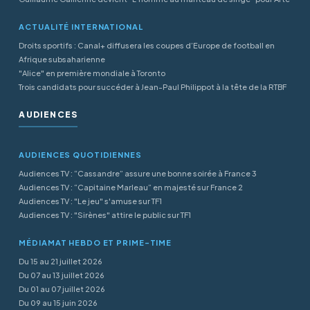
ACTUALITÉ INTERNATIONAL
Droits sportifs : Canal+ diffusera les coupes d’Europe de football en
Afrique subsaharienne
"Alice" en première mondiale à Toronto
Trois candidats pour succéder à Jean-Paul Philippot à la tête de la RTBF
AUDIENCES
AUDIENCES QUOTIDIENNES
Audiences TV : “Cassandre” assure une bonne soirée à France 3
Audiences TV : “Capitaine Marleau” en majesté sur France 2
Audiences TV : "Le jeu" s'amuse sur TF1
Audiences TV : "Sirènes" attire le public sur TF1
MÉDIAMAT HEBDO ET PRIME-TIME
Du 15 au 21 juillet 2026
Du 07 au 13 juillet 2026
Du 01 au 07 juillet 2026
Du 09 au 15 juin 2026