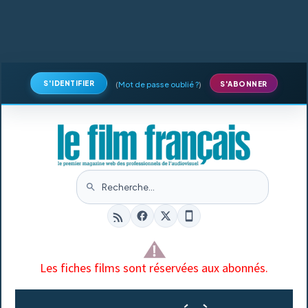
S'IDENTIFIER
(
Mot de passe oublié ?
)
S'ABONNER
Les fiches films sont réservées aux abonnés.