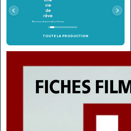
Oldeupe
En postproduction
TOUTE LA PRODUCTION