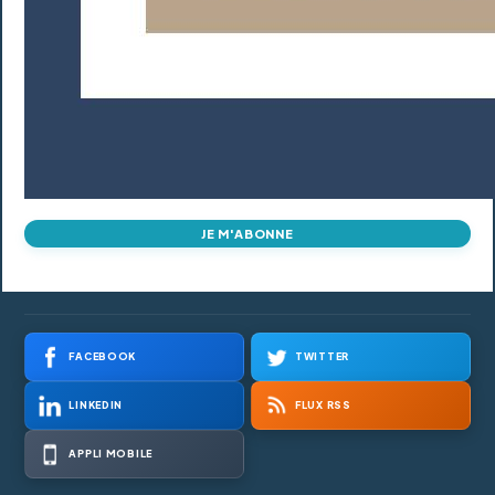
JE M'ABONNE
FACEBOOK
TWITTER
LINKEDIN
FLUX RSS
APPLI MOBILE