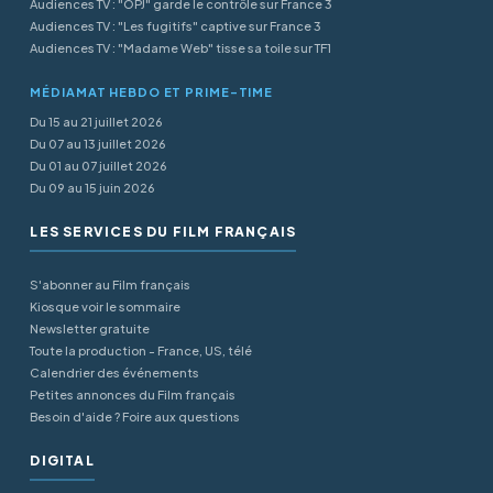
Audiences TV : "OPJ" garde le contrôle sur France 3
Audiences TV : "Les fugitifs" captive sur France 3
Audiences TV : "Madame Web" tisse sa toile sur TF1
MÉDIAMAT HEBDO ET PRIME-TIME
Du 15 au 21 juillet 2026
Du 07 au 13 juillet 2026
Du 01 au 07 juillet 2026
Du 09 au 15 juin 2026
LES SERVICES DU FILM FRANÇAIS
S'abonner au Film français
Kiosque voir le sommaire
Newsletter gratuite
Toute la production - France, US, télé
Calendrier des événements
Petites annonces du Film français
Besoin d'aide ? Foire aux questions
DIGITAL