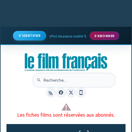
S'IDENTIFIER
(
Mot de passe oublié ?
)
S'ABONNER
Les fiches films sont réservées aux abonnés.