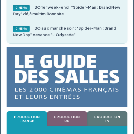
BO 1er week-end : "Spider-Man : Brand New
CINÉMA
Day" déjà multimillionnaire
BO au dimanche soir : "Spider-Man : Brand
CINÉMA
New Day" devance "L’Odyssée"
PRODUCTION
PRODUCTION
PRODUCTION
FRANCE
US
TV