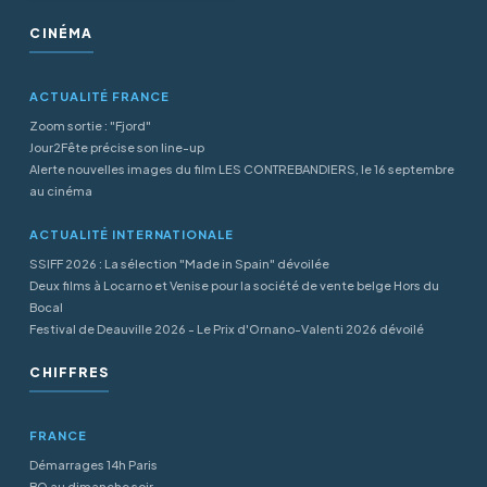
CINÉMA
ACTUALITÉ FRANCE
Zoom sortie : "Fjord"
Jour2Fête précise son line-up
Alerte nouvelles images du film LES CONTREBANDIERS, le 16 septembre
au cinéma
ACTUALITÉ INTERNATIONALE
SSIFF 2026 : La sélection "Made in Spain" dévoilée
Deux films à Locarno et Venise pour la société de vente belge Hors du
Bocal
Festival de Deauville 2026 - Le Prix d'Ornano-Valenti 2026 dévoilé
CHIFFRES
FRANCE
Démarrages 14h Paris
BO au dimanche soir