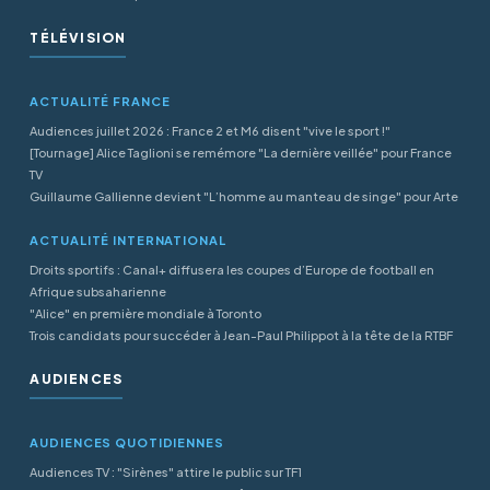
TÉLÉVISION
ACTUALITÉ FRANCE
Audiences juillet 2026 : France 2 et M6 disent "vive le sport !"
[Tournage] Alice Taglioni se remémore "La dernière veillée" pour France
TV
Guillaume Gallienne devient "L’homme au manteau de singe" pour Arte
ACTUALITÉ INTERNATIONAL
Droits sportifs : Canal+ diffusera les coupes d’Europe de football en
Afrique subsaharienne
"Alice" en première mondiale à Toronto
Trois candidats pour succéder à Jean-Paul Philippot à la tête de la RTBF
AUDIENCES
AUDIENCES QUOTIDIENNES
Audiences TV : "Sirènes" attire le public sur TF1