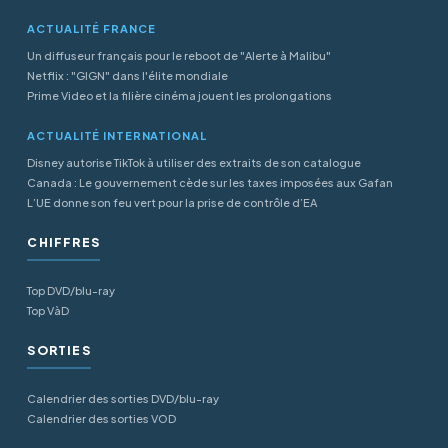
ACTUALITÉ FRANCE
Un diffuseur français pour le reboot de "Alerte à Malibu"
Netflix : "GIGN" dans l'élite mondiale
Prime Video et la filière cinéma jouent les prolongations
ACTUALITÉ INTERNATIONAL
Disney autorise TikTok à utiliser des extraits de son catalogue
Canada : Le gouvernement cède sur les taxes imposées aux Gafan
L’UE donne son feu vert pour la prise de contrôle d’EA
CHIFFRES
Top DVD/blu-ray
Top VàD
SORTIES
Calendrier des sorties DVD/blu-ray
Calendrier des sorties VOD