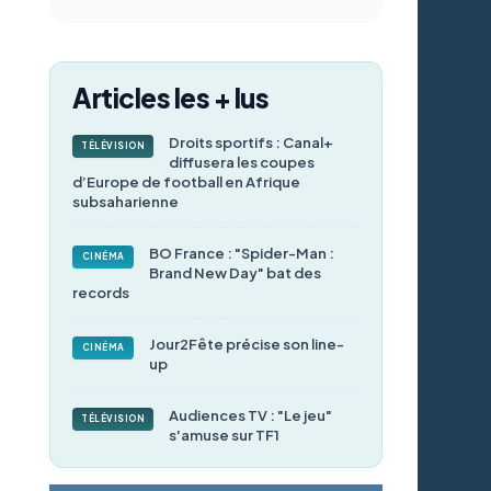
Articles les + lus
Droits sportifs : Canal+
TÉLÉVISION
diffusera les coupes
d’Europe de football en Afrique
subsaharienne
BO France : "Spider-Man :
CINÉMA
Brand New Day" bat des
records
Jour2Fête précise son line-
CINÉMA
up
Audiences TV : "Le jeu"
TÉLÉVISION
s'amuse sur TF1