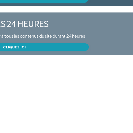
S 24 HEURES
er à tous les contenus du site durant 24 heures
CLIQUEZ ICI