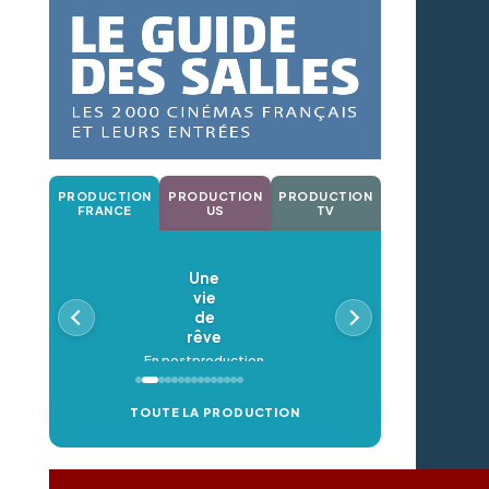
PRODUCTION
PRODUCTION
PRODUCTION
FRANCE
US
TV
Une
vie
de
rêve
En postproduction
TOUTE LA PRODUCTION