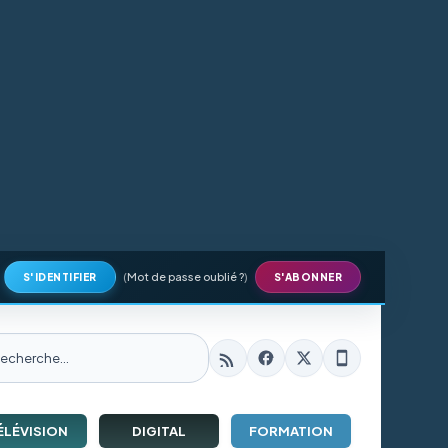
(
Mot de passe oublié ?
)
S'IDENTIFIER
S'ABONNER
ÉLÉVISION
DIGITAL
FORMATION