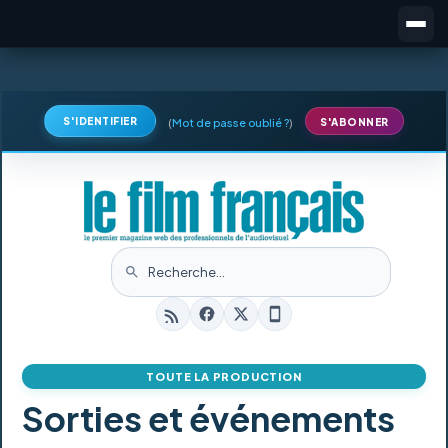
S'IDENTIFIER
(
Mot de passe oublié ?
)
S'ABONNER
TOUTE LA PRODUCTION
Sorties et événements