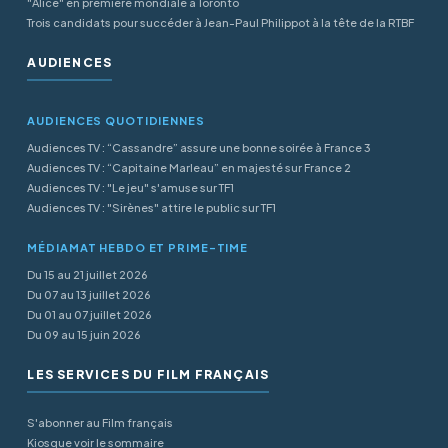
"Alice" en première mondiale à Toronto
Trois candidats pour succéder à Jean-Paul Philippot à la tête de la RTBF
AUDIENCES
AUDIENCES QUOTIDIENNES
Audiences TV : “Cassandre” assure une bonne soirée à France 3
Audiences TV : “Capitaine Marleau” en majesté sur France 2
Audiences TV : "Le jeu" s'amuse sur TF1
Audiences TV : "Sirènes" attire le public sur TF1
MÉDIAMAT HEBDO ET PRIME-TIME
Du 15 au 21 juillet 2026
Du 07 au 13 juillet 2026
Du 01 au 07 juillet 2026
Du 09 au 15 juin 2026
LES SERVICES DU FILM FRANÇAIS
S'abonner au Film français
Kiosque voir le sommaire