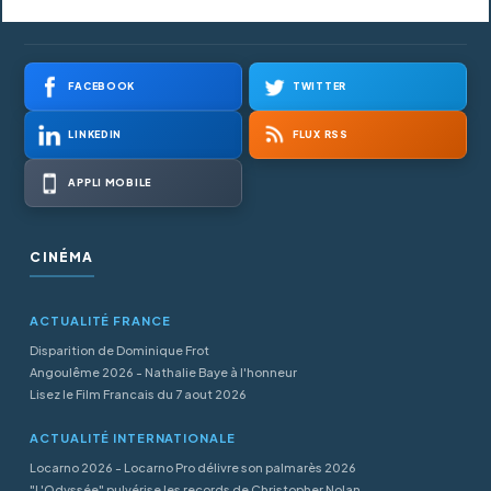
FACEBOOK
TWITTER
LINKEDIN
FLUX RSS
APPLI MOBILE
CINÉMA
ACTUALITÉ FRANCE
Disparition de Dominique Frot
Angoulême 2026 - Nathalie Baye à l'honneur
Lisez le Film Francais du 7 aout 2026
ACTUALITÉ INTERNATIONALE
Locarno 2026 - Locarno Pro délivre son palmarès 2026
"L'Odyssée" pulvérise les records de Christopher Nolan