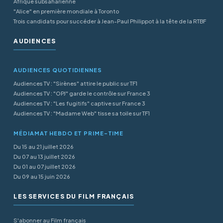
Afrique subsaharienne
"Alice" en première mondiale à Toronto
Trois candidats pour succéder à Jean-Paul Philippot à la tête de la RTBF
AUDIENCES
AUDIENCES QUOTIDIENNES
Audiences TV : "Sirènes" attire le public sur TF1
Audiences TV : "OPJ" garde le contrôle sur France 3
Audiences TV : "Les fugitifs" captive sur France 3
Audiences TV : "Madame Web" tisse sa toile sur TF1
MÉDIAMAT HEBDO ET PRIME-TIME
Du 15 au 21 juillet 2026
Du 07 au 13 juillet 2026
Du 01 au 07 juillet 2026
Du 09 au 15 juin 2026
LES SERVICES DU FILM FRANÇAIS
S'abonner au Film français