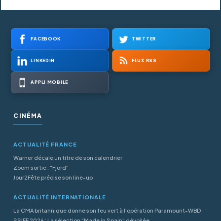
FACEBOOK
TWITTER
LINKEDIN
FLUX RSS
APPLI MOBILE
CINÉMA
ACTUALITÉ FRANCE
Warner décale un titre de son calendrier
Zoom sortie : "Fjord"
Jour2Fête précise son line-up
ACTUALITÉ INTERNATIONALE
La CMA britannique donne son feu vert à l'opération Paramount-WBD
SSIFF 2026 : La sélection "Made in Spain" dévoilée