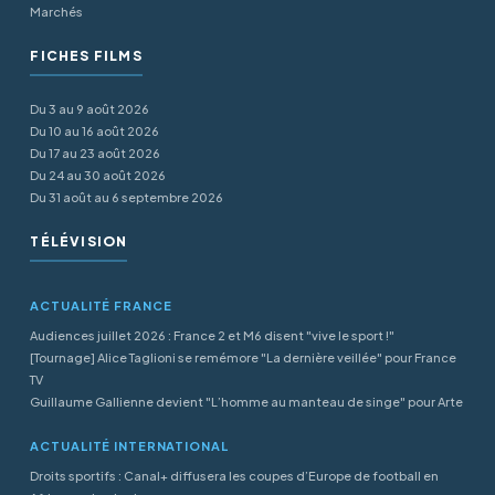
Marchés
FICHES FILMS
Du 3 au 9 août 2026
Du 10 au 16 août 2026
Du 17 au 23 août 2026
Du 24 au 30 août 2026
Du 31 août au 6 septembre 2026
TÉLÉVISION
ACTUALITÉ FRANCE
Audiences juillet 2026 : France 2 et M6 disent "vive le sport !"
[Tournage] Alice Taglioni se remémore "La dernière veillée" pour France
TV
Guillaume Gallienne devient "L’homme au manteau de singe" pour Arte
ACTUALITÉ INTERNATIONAL
Droits sportifs : Canal+ diffusera les coupes d’Europe de football en