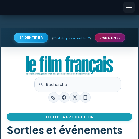
S'IDENTIFIER
(
Mot de passe oublié ?
)
S'ABONNER
TOUTE LA PRODUCTION
Sorties et événements