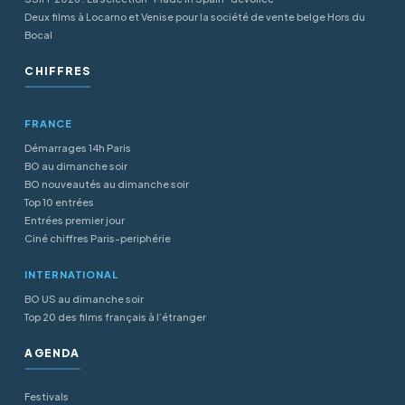
Deux films à Locarno et Venise pour la société de vente belge Hors du
Bocal
CHIFFRES
FRANCE
Démarrages 14h Paris
BO au dimanche soir
BO nouveautés au dimanche soir
Top 10 entrées
Entrées premier jour
Ciné chiffres Paris-periphérie
INTERNATIONAL
BO US au dimanche soir
Top 20 des films français à l’étranger
AGENDA
Festivals