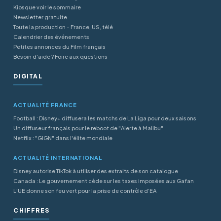
Kiosque voir le sommaire
Newsletter gratuite
Toute la production - France, US, télé
Calendrier des événements
Petites annonces du Film français
Besoin d'aide ? Foire aux questions
DIGITAL
ACTUALITÉ FRANCE
Football : Disney+ diffusera les matchs de La Liga pour deux saisons
Un diffuseur français pour le reboot de "Alerte à Malibu"
Netflix : "GIGN" dans l'élite mondiale
ACTUALITÉ INTERNATIONAL
Disney autorise TikTok à utiliser des extraits de son catalogue
Canada : Le gouvernement cède sur les taxes imposées aux Gafan
L’UE donne son feu vert pour la prise de contrôle d’EA
CHIFFRES