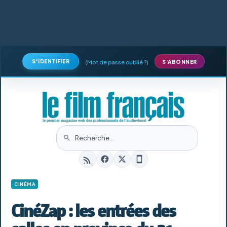
S'IDENTIFIER
(
Mot de passe oublié ?
)
S'ABONNER
CINÉMA
CinéZap : les entrées des