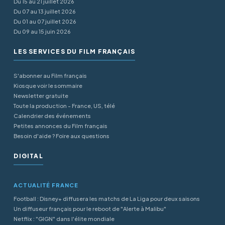
Du 15 au 21 juillet 2026
Du 07 au 13 juillet 2026
Du 01 au 07 juillet 2026
Du 09 au 15 juin 2026
LES SERVICES DU FILM FRANÇAIS
S'abonner au Film français
Kiosque voir le sommaire
Newsletter gratuite
Toute la production - France, US, télé
Calendrier des événements
Petites annonces du Film français
Besoin d'aide ? Foire aux questions
DIGITAL
ACTUALITÉ FRANCE
Football : Disney+ diffusera les matchs de La Liga pour deux saisons
Un diffuseur français pour le reboot de "Alerte à Malibu"
Netflix : "GIGN" dans l'élite mondiale