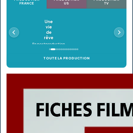
FRANCE
US
TV
Oldeupe
En postproduction
TOUTE LA PRODUCTION