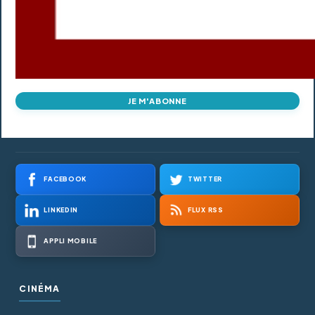
JE M'ABONNE
FACEBOOK
TWITTER
LINKEDIN
FLUX RSS
APPLI MOBILE
CINÉMA