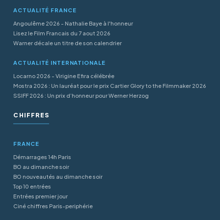
ACTUALITÉ FRANCE
Angoulême 2026 - Nathalie Baye à l'honneur
Lisez le Film Francais du 7 aout 2026
Warner décale un titre de son calendrier
ACTUALITÉ INTERNATIONALE
Locarno 2026 - Virigine Efira célébrée
Mostra 2026 : Un lauréat pour le prix Cartier Glory to the Filmmaker 2026
SSIFF 2026 : Un prix d’honneur pour Werner Herzog
CHIFFRES
FRANCE
Démarrages 14h Paris
BO au dimanche soir
BO nouveautés au dimanche soir
Top 10 entrées
Entrées premier jour
Ciné chiffres Paris-periphérie