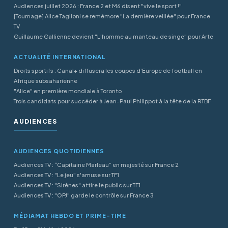
Audiences juillet 2026 : France 2 et M6 disent "vive le sport !"
[Tournage] Alice Taglioni se remémore "La dernière veillée" pour France
TV
Guillaume Gallienne devient "L’homme au manteau de singe" pour Arte
ACTUALITÉ INTERNATIONAL
Droits sportifs : Canal+ diffusera les coupes d’Europe de football en
Afrique subsaharienne
"Alice" en première mondiale à Toronto
Trois candidats pour succéder à Jean-Paul Philippot à la tête de la RTBF
AUDIENCES
AUDIENCES QUOTIDIENNES
Audiences TV : “Capitaine Marleau” en majesté sur France 2
Audiences TV : "Le jeu" s'amuse sur TF1
Audiences TV : "Sirènes" attire le public sur TF1
Audiences TV : "OPJ" garde le contrôle sur France 3
MÉDIAMAT HEBDO ET PRIME-TIME