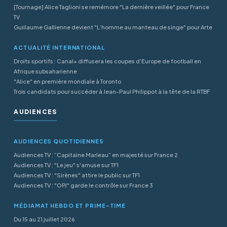
[Tournage] Alice Taglioni se remémore "La dernière veillée" pour France
TV
Guillaume Gallienne devient "L’homme au manteau de singe" pour Arte
ACTUALITÉ INTERNATIONAL
Droits sportifs : Canal+ diffusera les coupes d’Europe de football en
Afrique subsaharienne
"Alice" en première mondiale à Toronto
Trois candidats pour succéder à Jean-Paul Philippot à la tête de la RTBF
AUDIENCES
AUDIENCES QUOTIDIENNES
Audiences TV : “Capitaine Marleau” en majesté sur France 2
Audiences TV : "Le jeu" s'amuse sur TF1
Audiences TV : "Sirènes" attire le public sur TF1
Audiences TV : "OPJ" garde le contrôle sur France 3
MÉDIAMAT HEBDO ET PRIME-TIME
Du 15 au 21 juillet 2026