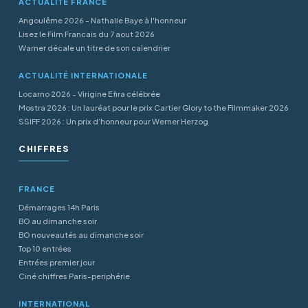
ACTUALITÉ FRANCE
Angoulême 2026 - Nathalie Baye à l'honneur
Lisez le Film Francais du 7 aout 2026
Warner décale un titre de son calendrier
ACTUALITÉ INTERNATIONALE
Locarno 2026 - Virigine Efira célébrée
Mostra 2026 : Un lauréat pour le prix Cartier Glory to the Filmmaker 2026
SSIFF 2026 : Un prix d’honneur pour Werner Herzog
CHIFFRES
FRANCE
Démarrages 14h Paris
BO au dimanche soir
BO nouveautés au dimanche soir
Top 10 entrées
Entrées premier jour
Ciné chiffres Paris-periphérie
INTERNATIONAL