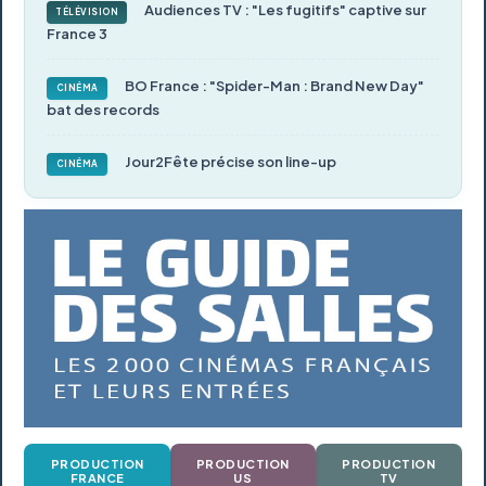
Audiences TV : "Les fugitifs" captive sur
TÉLÉVISION
France 3
BO France : "Spider-Man : Brand New Day"
CINÉMA
bat des records
Jour2Fête précise son line-up
CINÉMA
PRODUCTION
PRODUCTION
PRODUCTION
FRANCE
US
TV