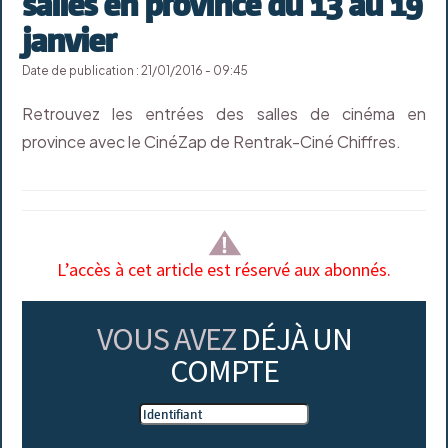
salles en province du 13 au 19
janvier
Date de publication : 21/01/2016 - 09:45
Retrouvez les entrées des salles de cinéma en
province avec le CinéZap de Rentrak-Ciné Chiffres.
L’accès à cet article est réservé aux abonnés.
VOUS AVEZ
DÉJÀ UN
COMPTE