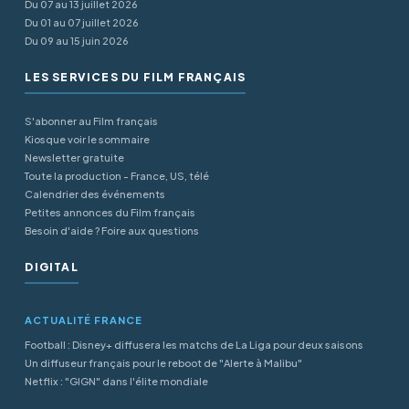
Du 07 au 13 juillet 2026
Du 01 au 07 juillet 2026
Du 09 au 15 juin 2026
LES SERVICES DU FILM FRANÇAIS
S'abonner au Film français
Kiosque voir le sommaire
Newsletter gratuite
Toute la production - France, US, télé
Calendrier des événements
Petites annonces du Film français
Besoin d'aide ? Foire aux questions
DIGITAL
ACTUALITÉ FRANCE
Football : Disney+ diffusera les matchs de La Liga pour deux saisons
Un diffuseur français pour le reboot de "Alerte à Malibu"
Netflix : "GIGN" dans l'élite mondiale