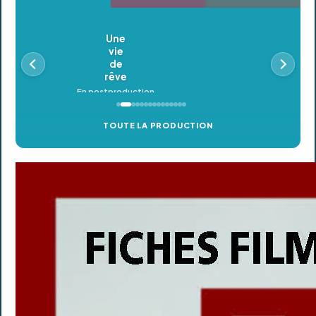
Oldeupe
En postproduction
TOUTE LA PRODUCTION