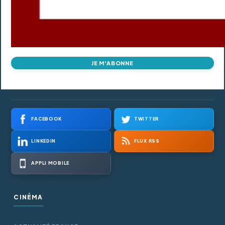
JE M'ABONNE
FACEBOOK
TWITTER
LINKEDIN
FLUX RSS
APPLI MOBILE
CINÉMA