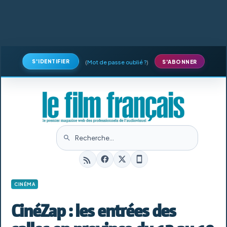
S'IDENTIFIER
(
Mot de passe oublié ?
)
S'ABONNER
CINÉMA
CinéZap : les entrées des