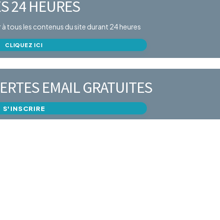
S 24 HEURES
er à tous les contenus du site durant 24 heures
CLIQUEZ ICI
ERTES EMAIL GRATUITES
S'INSCRIRE