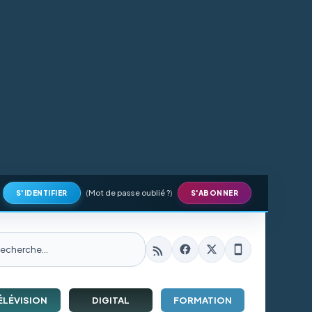
(
Mot de passe oublié ?
)
S'IDENTIFIER
S'ABONNER
ÉLÉVISION
DIGITAL
FORMATION