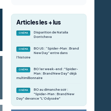
Articles les + lus
Disparition de Natalia
CINÉMA
Dontcheva
BO US : “Spider-Man : Brand
CINÉMA
New Day” entre dans
l’histoire
BO 1er week-end : "Spider-
CINÉMA
Man : Brand New Day" déjà
multimillionnaire
BO au dimanche soir :
CINÉMA
"Spider-Man : Brand New
Day" devance "L’Odyssée"