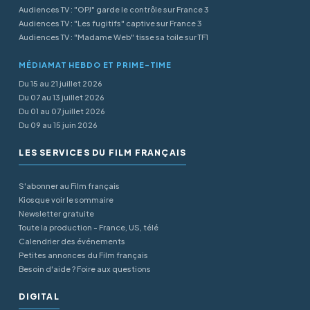
Audiences TV : "OPJ" garde le contrôle sur France 3
Audiences TV : "Les fugitifs" captive sur France 3
Audiences TV : "Madame Web" tisse sa toile sur TF1
MÉDIAMAT HEBDO ET PRIME-TIME
Du 15 au 21 juillet 2026
Du 07 au 13 juillet 2026
Du 01 au 07 juillet 2026
Du 09 au 15 juin 2026
LES SERVICES DU FILM FRANÇAIS
S'abonner au Film français
Kiosque voir le sommaire
Newsletter gratuite
Toute la production - France, US, télé
Calendrier des événements
Petites annonces du Film français
Besoin d'aide ? Foire aux questions
DIGITAL