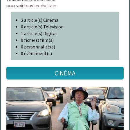
pour voir tous les résultats
3
article(s) Cinéma
0
article(s) Télévision
1
article(s) Digital
0
fiche(s) film(s)
0
personnalité(s)
0
événement(s)
CINÉMA