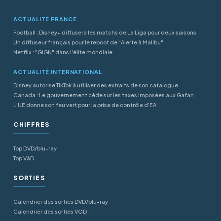
ACTUALITÉ FRANCE
Football : Disney+ diffusera les matchs de La Liga pour deux saisons
Un diffuseur français pour le reboot de "Alerte à Malibu"
Netflix : "GIGN" dans l'élite mondiale
ACTUALITÉ INTERNATIONAL
Disney autorise TikTok à utiliser des extraits de son catalogue
Canada : Le gouvernement cède sur les taxes imposées aux Gafan
L’UE donne son feu vert pour la prise de contrôle d’EA
CHIFFRES
Top DVD/blu-ray
Top VàD
SORTIES
Calendrier des sorties DVD/blu-ray
Calendrier des sorties VOD