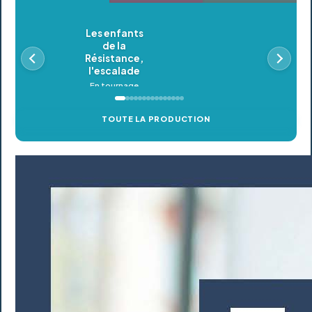
Une
vie
de
rêve
En postproduction
TOUTE LA PRODUCTION