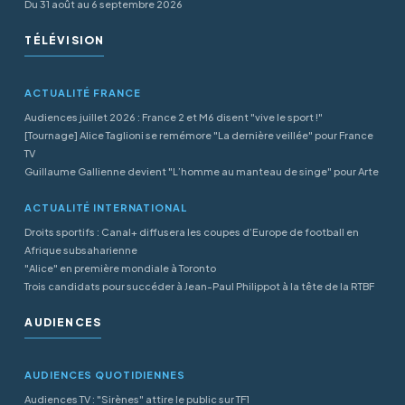
Du 31 août au 6 septembre 2026
TÉLÉVISION
ACTUALITÉ FRANCE
Audiences juillet 2026 : France 2 et M6 disent "vive le sport !"
[Tournage] Alice Taglioni se remémore "La dernière veillée" pour France
TV
Guillaume Gallienne devient "L’homme au manteau de singe" pour Arte
ACTUALITÉ INTERNATIONAL
Droits sportifs : Canal+ diffusera les coupes d’Europe de football en
Afrique subsaharienne
"Alice" en première mondiale à Toronto
Trois candidats pour succéder à Jean-Paul Philippot à la tête de la RTBF
AUDIENCES
AUDIENCES QUOTIDIENNES
Audiences TV : "Sirènes" attire le public sur TF1