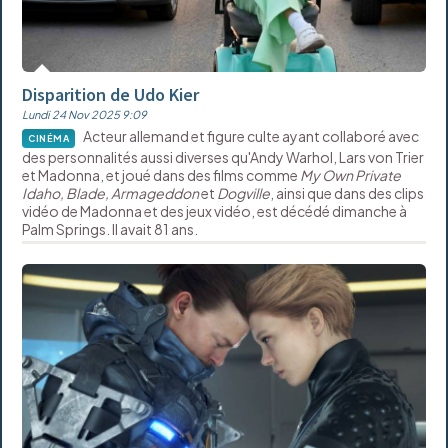
Disparition de Udo Kier
Lundi 24 Nov 2025 9:09
Acteur allemand et figure culte ayant collaboré avec
CINÉMA
des personnalités aussi diverses qu'Andy Warhol, Lars von Trier
et Madonna, et joué dans des films comme
My Own Private
Idaho, Blade, Armageddon
et
Dogville
, ainsi que dans des clips
vidéo de Madonna et des jeux vidéo, est décédé dimanche à
Palm Springs. Il avait 81 ans.