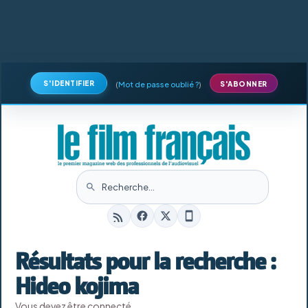
S'IDENTIFIER
(
Mot de passe oublié ?
)
S'ABONNER
Résultats pour la recherche :
Hideo kojima
Vous devez être connecté