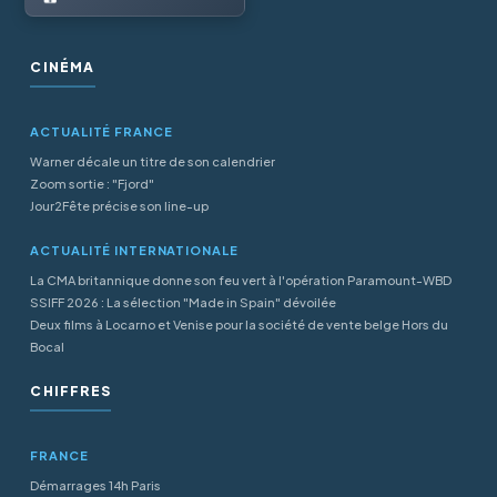
CINÉMA
ACTUALITÉ FRANCE
Warner décale un titre de son calendrier
Zoom sortie : "Fjord"
Jour2Fête précise son line-up
ACTUALITÉ INTERNATIONALE
La CMA britannique donne son feu vert à l'opération Paramount-WBD
SSIFF 2026 : La sélection "Made in Spain" dévoilée
Deux films à Locarno et Venise pour la société de vente belge Hors du
Bocal
CHIFFRES
FRANCE
Démarrages 14h Paris