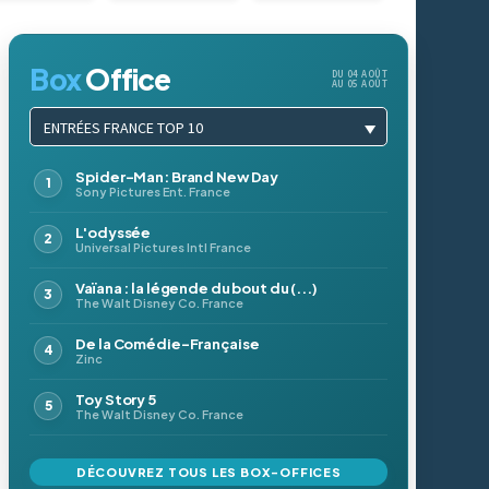
Box
Office
DU 04 AOÛT
AU 05 AOÛT
ENTRÉES FRANCE TOP 10
Spider-Man: Brand New Day
Sony Pictures Ent. France
L'odyssée
Universal Pictures Intl France
Vaïana : la légende du bout du (...)
The Walt Disney Co. France
De la Comédie-Française
Zinc
Toy Story 5
The Walt Disney Co. France
DÉCOUVREZ TOUS LES BOX-OFFICES