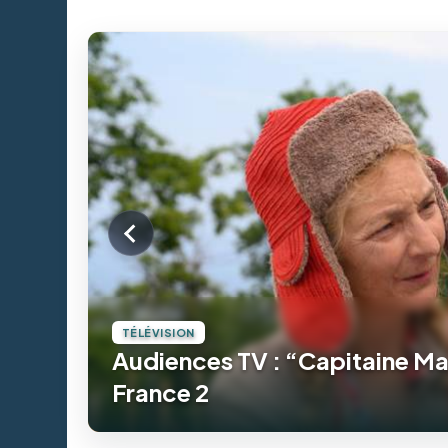
taine Marleau” en majesté sur
Angoulême 20
CINÉMA