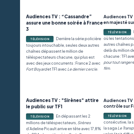
Audiences TV : “Cassandre”
Audiences TV 
en majesté su
assure une bonne soirée à France
3
TÉLÉVISION
où les tentation
Derrière la série policière
TÉLÉVISION
autres chaînes pa
toujours intouchable, seules deux autres
delà du million 
chaînes dépassent le million de
chacune : TF1 av
téléspectateurs chacune, qui plus est
pour tout ranger
e
avec des jeux concurrents : France 2 avec
film
.
Fort Boyard
et TF1 avec
Le dernier cercle
.
Audiences TV : "Sirènes" attire
Audiences TV :
contrôle sur F
le public sur TF1
En dépassant les 2
TÉLÉVISION
TÉLÉVISION
consécutive, la s
millions de téléspectateurs,
Sirènes
la saga
Le Transp
d’Adeline Picault arrive en tête avec 17,8%