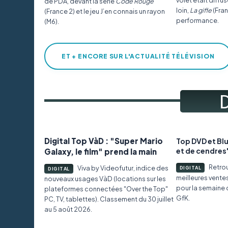
volet était diffus
de PDA, devant la série
Code Rouge
loin,
La gifle
(Fran
(France 2) et le jeu J’en connais un rayon
performance.
(M6).
ET + ENCORE SUR L'ACTUALITÉ TÉLÉVISION
Digital Top VàD : "Super Mario
Top DVD et Blu
et de cendres
Galaxy, le film" prend la main
Retro
Viva by Videofutur, indice des
DIGITAL
DIGITAL
meilleures vente
nouveaux usages VàD (locations sur les
pour la semaine d
plateformes connectées "Over the Top"
GfK.
PC, TV, tablettes). Classement du 30 juillet
au 5 août 2026.