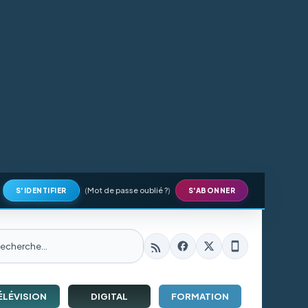
(
Mot de passe oublié ?
)
S'IDENTIFIER
S'ABONNER
ÉLÉVISION
DIGITAL
FORMATION