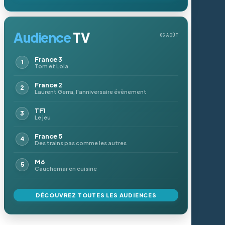
Audience
TV
06 AOÛT
France 3
Tom et Lola
France 2
Laurent Gerra, l'anniversaire évènement
TF1
Le jeu
France 5
Des trains pas comme les autres
M6
Cauchemar en cuisine
DÉCOUVREZ TOUTES LES AUDIENCES