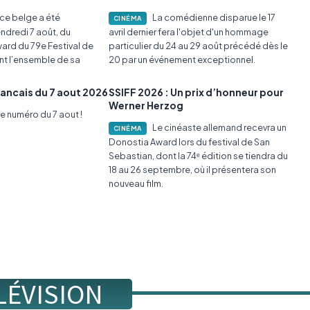
ice belge a été
La comédienne disparue le 17
CINÉMA
ndredi 7 août, du
avril dernier fera l'objet d'un hommage
ard du 79e Festival de
particulier du 24 au 29 août précédé dès le
nt l’ensemble de sa
20 par un événement exceptionnel.
Francais du 7 aout 2026
SSIFF 2026 : Un prix d’honneur pour
Werner Herzog
le numéro du 7 aout !
Le cinéaste allemand recevra un
CINÉMA
Donostia Award lors du festival de San
Sebastian, dont la 74ᵉ édition se tiendra du
18 au 26 septembre, où il présentera son
nouveau film.
LÉVISION