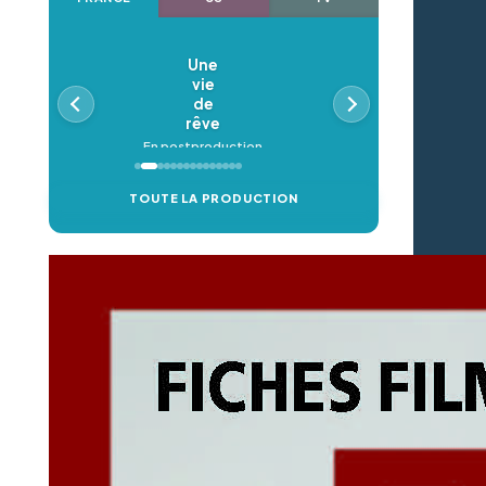
Une
Oldeupe
vie
En postproduction
de
rêve
En postproduction
TOUTE LA PRODUCTION