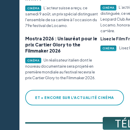
L’actr
L’acteur suisse a reçu, ce
CINÉMA
CINÉMA
distinguée, ce ve
samedi 9 août, un prix spécial distinguant
Leopard Club Aw
l'ensemble de sa carrière à l’occasion du
Locarno, honora
79e festival de Locarno.
carrière.
Mostra 2026 : Un lauréat pour le
Lisez le Film 
prix Cartier Glory to the
Lisez 
CINÉMA
Filmmaker 2026
Un réalisateur italien dont le
CINÉMA
nouveau documentaire sera projeté en
première mondiale au festival recevra le
prix Cartier Glory to the Filmmaker 2026.
ET + ENCORE SUR L'ACTUALITÉ CINÉMA
TÉ