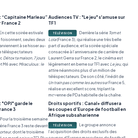
: “Capitaine Marleau”
Audiences TV : "Le jeu" s'amuse sur
r France 2
TF1
En cette soirée estivale
Derrière la série
Tom et
TÉLÉVISION
s foisonnent, seules deux
Lola
(France 3), qui réalise une très belle
rviennent à se hisser au-
part d’audience, et la soirée spéciale
de téléspectateurs
consacrée à l’anniversaire de carrière de
ec
Détox ta maison, 7 jours
Laurent Gerra sur France 2, le cinéma est
t M6 avec
Miraculous : le
légèrement en berne sur TF1 avec
Le jeu
, qui
attire néanmoins plus d’un million de
téléspectateurs. De son côté, l'inédit de
Un train pas comme les autres
sur France 5,
réalise un excellent score, triplant la
moyenne de PDa habitelle de la chaîne.
 "OPJ" garde le
Droits sportifs : Canal+ diffusera
rance 3
les coupes d’Europe de football en
Afrique subsaharienne
Pour la troisième semaine
Le groupe annonce
érie France 3 reste devant
TÉLÉVISION
l’acquisition des droits exclusifs des
orteur
, dont le troisième
coupes d’Europe masculines de football