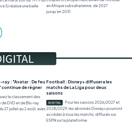
é ce mardi soir sur TF1. Plus
en Afrique subsaharienne, de 2027
ce 5) réalise une belle
jusqu’en 2031.
DIGITAL
-ray : "Avatar : De feu
Football : Disney+ diffusera les
" continue de régner
matchs de La Liga pour deux
saisons
uvez le classement des
Pour les saisons 2026/2027 et
s de DVD et de Blu-ray
DIGITAL
2028/2029, les abonnés Disney+ pourront
u 27 juillet au 2 août, avec
accéder à tous les matchs, diffusés sur
ESPN sur la plateforme.