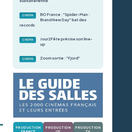
subsaharienne
BO France : "Spider-Man :
CINÉMA
Brand New Day" bat des
records
Jour2Fête précise son line-
CINÉMA
up
Zoom sortie : "Fjord"
CINÉMA
PRODUCTION
PRODUCTION
PRODUCTION
FRANCE
US
TV