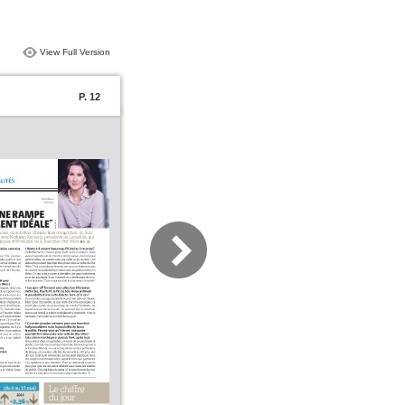
View Full Version
P. 12