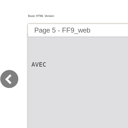
Basic HTML Version
Page 5 - FF9_web
AVEC