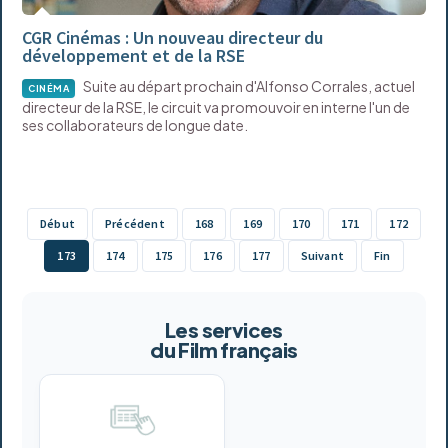
CGR Cinémas : Un nouveau directeur du
développement et de la RSE
Suite au départ prochain d'Alfonso Corrales, actuel
CINÉMA
directeur de la RSE, le circuit va promouvoir en interne l'un de
ses collaborateurs de longue date.
Début
Précédent
168
169
170
171
172
173
174
175
176
177
Suivant
Fin
Les services
du Film français