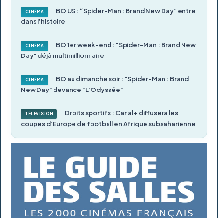
BO US : “Spider-Man : Brand New Day” entre
CINÉMA
dans l’histoire
BO 1er week-end : "Spider-Man : Brand New
CINÉMA
Day" déjà multimillionnaire
BO au dimanche soir : "Spider-Man : Brand
CINÉMA
New Day" devance "L’Odyssée"
Droits sportifs : Canal+ diffusera les
TÉLÉVISION
coupes d’Europe de football en Afrique subsaharienne