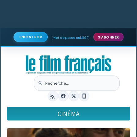
S'IDENTIFIER
(
Mot de passe oublié ?
)
S'ABONNER
CINÉMA