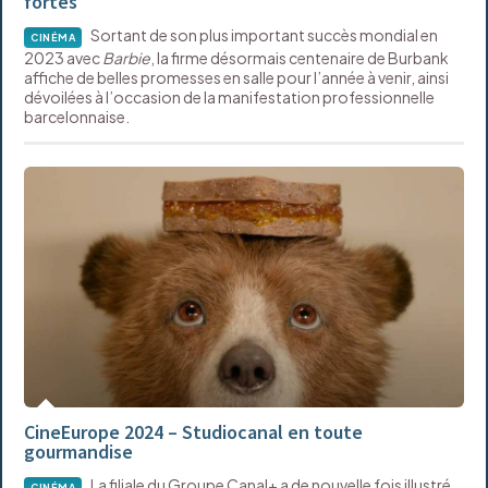
fortes
Sortant de son plus important succès mondial en
CINÉMA
2023 avec
Barbie
, la firme désormais centenaire de Burbank
affiche de belles promesses en salle pour l’année à venir, ainsi
dévoilées à l’occasion de la manifestation professionnelle
barcelonnaise.
CineEurope 2024 – Studiocanal en toute
gourmandise
La filiale du Groupe Canal+ a de nouvelle fois illustré,
CINÉMA