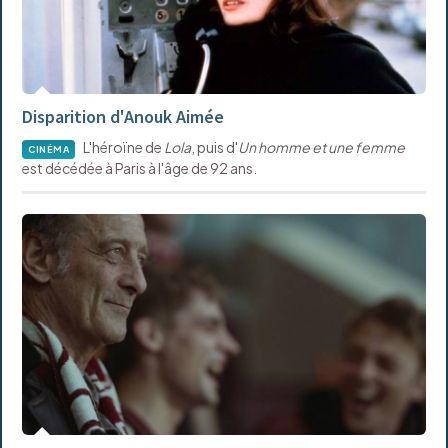
Disparition d'Anouk Aimée
L'héroïne de
Lola
, puis d'
Un homme et une femme
CINÉMA
est décédée à Paris à l'âge de 92 ans.