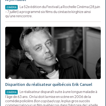
La 52e édition du Festival La Rochelle Cinéma (28 juin
CINÉMA
- 7 juillet) a programmé six films du cinéaste kirghize ainsi
qu'une rencontre.
Disparition du réalisateur québécois Erik Canuel
Le réalisateur disparaît suite à une longue maladie à
CINÉMA
l'âge de 63 ans. On lui doit la mise en scène en 2006 de la
comédie policière
Bon cop bad cop
, le plus gros succès
commercial pour un film québécois dans l'Histoire de La belle