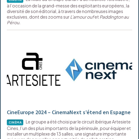
à l’occasion de la grand-messe des exploitants européens, la
diversité de son éditorial, à travers de nombreuses images
exclusives, dont des zooms sur
L'amour ouf
et
Paddington au
Pérou.
CineEurope 2024 – CinemaNext s’étend en Espagne
Le groupe a été choisi par le circuit ibérique Artesiete
CINÉMA
Cines, l’un des plus importants de la péninsule, pour équiper et
installer un multiplexe de 13 salles, une signature importante