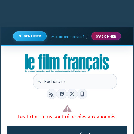
S'IDENTIFIER
(
Mot de passe oublié ?
)
S'ABONNER
Les fiches films sont réservées aux abonnés.