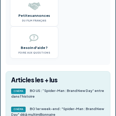
Petites annonces
DU FILM FRANÇAIS
Besoin d'aide ?
FOIRE AUX QUESTIONS
Articles les + lus
BO US : “Spider-Man : Brand New Day” entre
CINÉMA
dans l’histoire
BO 1er week-end : "Spider-Man : Brand New
CINÉMA
Day" déjà multimillionnaire