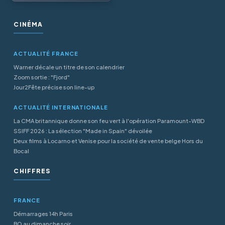
CINÉMA
ACTUALITÉ FRANCE
Warner décale un titre de son calendrier
Zoom sortie : "Fjord"
Jour2Fête précise son line-up
ACTUALITÉ INTERNATIONALE
La CMA britannique donne son feu vert à l'opération Paramount-WBD
SSIFF 2026 : La sélection "Made in Spain" dévoilée
Deux films à Locarno et Venise pour la société de vente belge Hors du
Bocal
CHIFFRES
FRANCE
Démarrages 14h Paris
BO au dimanche soir