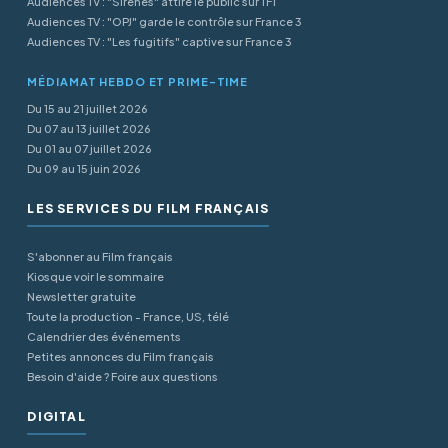
Audiences TV : "Sirènes" attire le public sur TF1
Audiences TV : "OPJ" garde le contrôle sur France 3
Audiences TV : "Les fugitifs" captive sur France 3
MÉDIAMAT HEBDO ET PRIME-TIME
Du 15 au 21 juillet 2026
Du 07 au 13 juillet 2026
Du 01 au 07 juillet 2026
Du 09 au 15 juin 2026
LES SERVICES DU FILM FRANÇAIS
S'abonner au Film français
Kiosque voir le sommaire
Newsletter gratuite
Toute la production - France, US, télé
Calendrier des événements
Petites annonces du Film français
Besoin d'aide ? Foire aux questions
DIGITAL