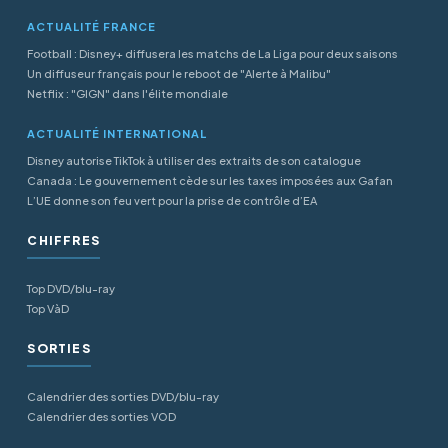
ACTUALITÉ FRANCE
Football : Disney+ diffusera les matchs de La Liga pour deux saisons
Un diffuseur français pour le reboot de "Alerte à Malibu"
Netflix : "GIGN" dans l'élite mondiale
ACTUALITÉ INTERNATIONAL
Disney autorise TikTok à utiliser des extraits de son catalogue
Canada : Le gouvernement cède sur les taxes imposées aux Gafan
L’UE donne son feu vert pour la prise de contrôle d’EA
CHIFFRES
Top DVD/blu-ray
Top VàD
SORTIES
Calendrier des sorties DVD/blu-ray
Calendrier des sorties VOD