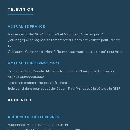
TÉLÉVISION
ACTUALITÉ FRANCE
Audiences juillet 2026 : France 2 et M6 disent "vive le sport !"
[Tournage] Alice Taglioni se remémore "La dernière veillée" pour France
TV
Guillaume Gallienne devient "L’homme au manteau de singe" pour Arte
ACTUALITÉ INTERNATIONAL
Droits sportifs : Canal+ diffusera les coupes d’Europe de football en
Afrique subsaharienne
"Alice" en première mondiale à Toronto
Trois candidats pour succéder à Jean-Paul Philippot à la tête de la RTBF
AUDIENCES
AUDIENCES QUOTIDIENNES
Audiences TV : "Le jeu" s'amuse sur TF1