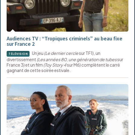
Audiences TV : “Tropiques criminels” au beau fixe
sur France 2
Un jeu
(Le dernier cercle
sur TF1), un
TÉLÉVISION
divertissement
(Les années 80, une génération de tubes
sur
France 3) et un film
(Toy Story 4
sur M6) complètent le carré
gagnant de cette soirée estivale.