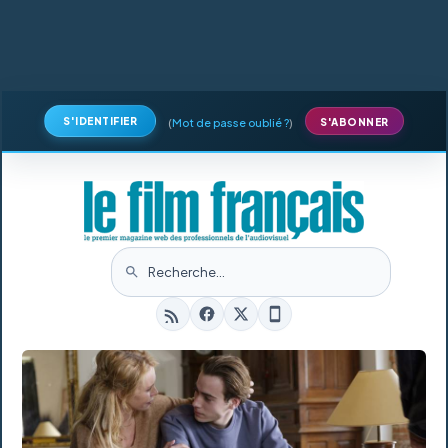
S'IDENTIFIER
(
Mot de passe oublié ?
)
S'ABONNER