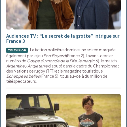
Audiences TV : “Le secret de la grotte” intrigue sur
France 3
La fiction policière domine une soirée marquée
TÉLÉVISION
également par le jeu
Fort Boyard
(France 2), l'avant-dernier
numéro de
Coupe du monde de la Fifa, le mag
(M6), le match
Argentine / Angleterre
disputé dans le cadre du Championnat
des Nations de rugby (TF1) et le magazine touristique
Échappées belles
(France 5), tous au-delà du million de
téléspectateurs.