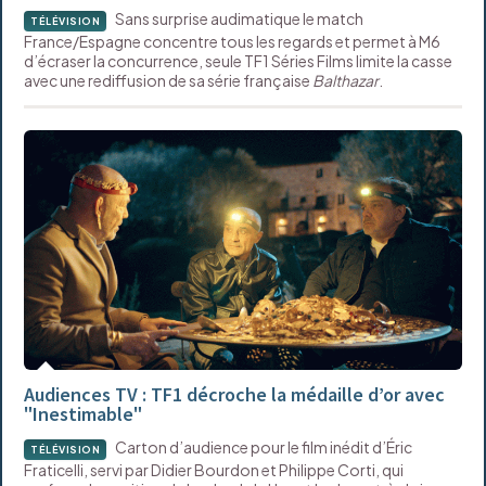
Sans surprise audimatique le match
TÉLÉVISION
France/Espagne concentre tous les regards et permet à M6
d’écraser la concurrence, seule TF1 Séries Films limite la casse
avec une rediffusion de sa série française
Balthazar
.
Audiences TV : TF1 décroche la médaille d’or avec
"Inestimable"
Carton d’audience pour le film inédit d’Éric
TÉLÉVISION
Fraticelli, servi par Didier Bourdon et Philippe Corti, qui