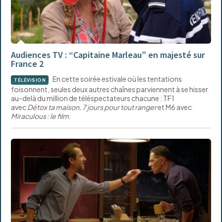
Audiences TV : “Capitaine Marleau” en majesté sur
France 2
En cette soirée estivale où les tentations
TÉLÉVISION
foisonnent, seules deux autres chaînes parviennent à se hisser
au-delà du million de téléspectateurs chacune : TF1
avec
Détox ta maison, 7 jours pour tout ranger
et M6 avec
Miraculous : le film
.