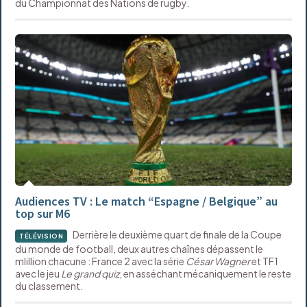
du Championnat des Nations de rugby.
Audiences TV : Le match “Espagne / Belgique” au
top sur M6
Derrière le deuxième quart de finale de la Coupe
TÉLÉVISION
du monde de football, deux autres chaînes dépassent le
mlillion chacune : France 2 avec la série
César Wagner
et TF1
avec le jeu
Le grand quiz
, en asséchant mécaniquement le reste
du classement.