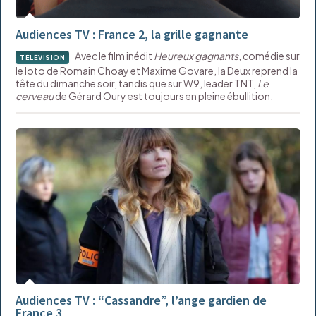
Audiences TV : France 2, la grille gagnante
Avec le film inédit
Heureux gagnants
, comédie sur
TÉLÉVISION
le loto de Romain Choay et Maxime Govare, la Deux reprend la
tête du dimanche soir, tandis que sur W9, leader TNT,
Le
cerveau
de Gérard Oury est toujours en pleine ébullition.
Audiences TV : “Cassandre”, l’ange gardien de
France 3