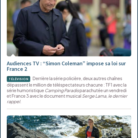
Audiences TV : “Simon Coleman” impose sa loi sur
France 2
Derrière la série policière, deux autres chaînes
TÉLÉVISION
dépassent le million de téléspectateurs chacune : TF1 avec la
série humoristique
Camping Paradis
parachutée un vendredi
et France 3 avec le document musical
Serge Lama, le dernier
rappel
.