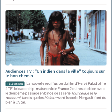
Audiences TV : "Un indien dans la ville" toujours sur
le bon chemin
La nouvelle rediffusion du film d’Hervé Palud offre
TÉLÉVISION
à TF1 le leadership, mais non loin France 2 qui résiste bien avec
le deuxième passage en binge de sa série
Tout cela je te le
donnerai
, tandis que les
Mains en or
d’Isabelle Mergault font du
bien à CStar.