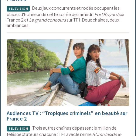
Deux jeux concurrents et rodés occupent les
TÉLÉVISION
places d'honneur de cette soirée de samedi :
Fort Boyard
sur
France 2 et
Le grand concours
sur TF1. Deux chaînes, deux
ambiances.
Audiences TV : “Tropiques criminels” en beauté sur
France 2
Trois autres chaînes dépassent le million de
TÉLÉVISION
téléspectateurs chacune : TF1 avec le prime
50mn Inside le