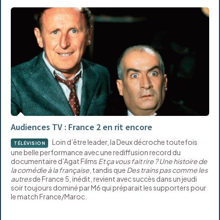
Audiences TV : France 2 en rit encore
Loin d’être leader, la Deux décroche toutefois
TÉLÉVISION
une belle performance avec une rediffusion record du
documentaire d’Agat Films
Et ça vous fait rire ? Une histoire de
la comédie à la française
, tandis que
Des trains pas comme les
autres
de France 5, inédit, revient avec succès dans un jeudi
soir toujours dominé par M6 qui préparait les supporters pour
le match France/Maroc.