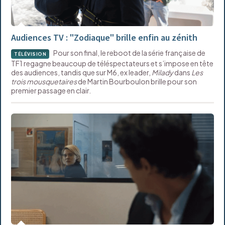
Audiences TV : "Zodiaque" brille enfin au zénith
Pour son final, le reboot de la série française de
TÉLÉVISION
TF1 regagne beaucoup de téléspectateurs et s’impose en tête
des audiences, tandis que sur M6, ex leader,
Milady
dans
Les
trois mousquetaires
de Martin Bourboulon brille pour son
premier passage en clair.