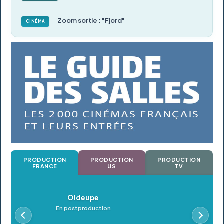
Zoom sortie : "Fjord"
CINÉMA
PRODUCTION
PRODUCTION
PRODUCTION
FRANCE
US
TV
Oldeupe
Petro
En postproduction
En postpro