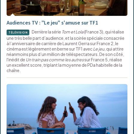
Audiences TV : "Le jeu" s'amuse sur TF1
Derrière la série
Tom et Lola
(France 3), qui réalise
TÉLÉVISION
une très belle part d’audience, et la soirée spéciale consacrée
à l’anniversaire de carrière de Laurent Gerra sur France 2, le
cinéma est légèrement en berne sur TF1 avec
Le jeu
, qui attire
néanmoins plus d’un million de téléspectateurs. De son côté,
l'inédit de
Un train pas comme les autres
sur France 5, réalise
un excellent score, triplant la moyenne de PDa habitelle de la
chaîne.