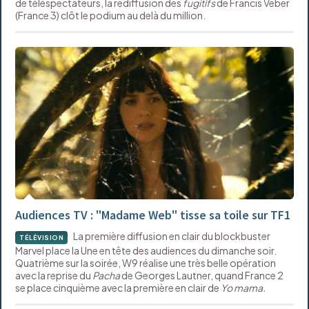
de téléspectateurs, la rediffusion des
fugitifs
de Francis Veber
(France 3) clôt le podium au delà du million.
Audiences TV : "Madame Web" tisse sa toile sur TF1
La première diffusion en clair du blockbuster
TÉLÉVISION
Marvel place la Une en tête des audiences du dimanche soir.
Quatrième sur la soirée, W9 réalise une très belle opération
avec la reprise du
Pacha
de Georges Lautner, quand France 2
se place cinquième avec la première en clair de
Yo mama.