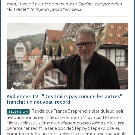
mag
, France 3 avec le documentaire
Sardou, autoportrait
et
M6 avec le film
14 jours pour aller mieux.
Audiences TV : "Des trains pas comme les autres"
franchit un nouveau record
Tandis que France 3 reprend la tête du jeudi soir
TÉLÉVISION
avec une bonne rediff de sa série
Tom et Lola
, que TF1 Séries
Films se classe sixième avec
Mademoiselle Holmes
, elle aussi
de retour en rediff, la série doc de Step by Step explose les
compteurs de France 5 et la classe troisième chaîne nationale.