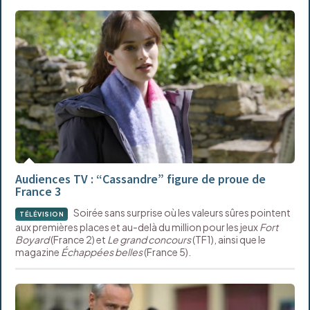
Audiences TV : “Cassandre” figure de proue de
France 3
Soirée sans surprise où les valeurs sûres pointent
TÉLÉVISION
aux premières places et au-delà du million pour les jeux
Fort
Boyard
(France 2) et
Le grand concours
(TF1), ainsi que le
magazine
Échappées belles
(France 5).