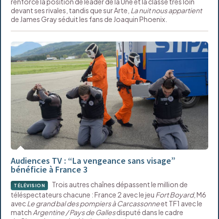
renforce la position de leader de la Une et la classe très loin
devant ses rivales, tandis que sur Arte,
La nuit nous appartient
de James Gray séduit les fans de Joaquin Phoenix.
Audiences TV : “La vengeance sans visage”
bénéficie à France 3
Trois autres chaînes dépassent le million de
TÉLÉVISION
téléspectateurs chacune : France 2 avec le jeu
Fort Boyard
, M6
avec
Le grand bal des pompiers à Carcassonne
et TF1 avec le
match
Argentine / Pays de Galles
disputé dans le cadre