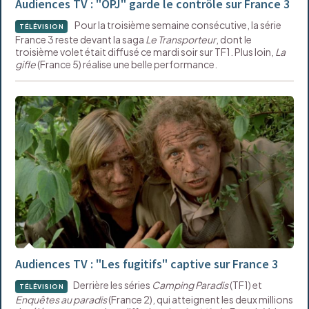
Audiences TV : "OPJ" garde le contrôle sur France 3
Pour la troisième semaine consécutive, la série
TÉLÉVISION
France 3 reste devant la saga
Le Transporteur
, dont le
troisième volet était diffusé ce mardi soir sur TF1. Plus loin,
La
gifle
(France 5) réalise une belle performance.
Audiences TV : "Les fugitifs" captive sur France 3
Derrière les séries
Camping Paradis
(TF1) et
TÉLÉVISION
Enquêtes au paradis
(France 2), qui atteignent les deux millions