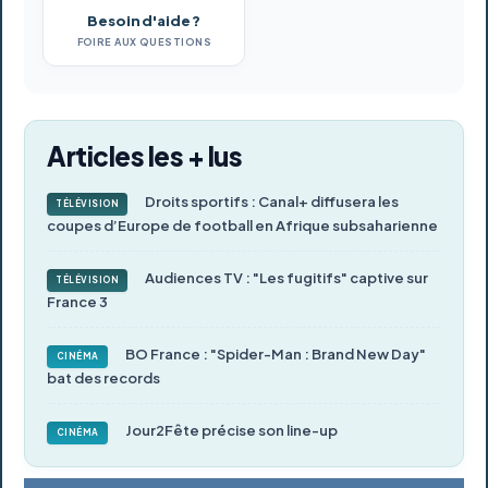
Besoin d'aide ?
FOIRE AUX QUESTIONS
Articles les + lus
Droits sportifs : Canal+ diffusera les
TÉLÉVISION
coupes d’Europe de football en Afrique subsaharienne
Audiences TV : "Les fugitifs" captive sur
TÉLÉVISION
France 3
BO France : "Spider-Man : Brand New Day"
CINÉMA
bat des records
Jour2Fête précise son line-up
CINÉMA