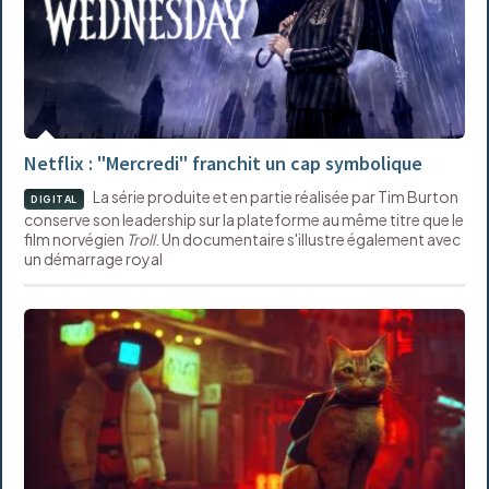
Netflix : "Mercredi" franchit un cap symbolique
La série produite et en partie réalisée par Tim Burton
DIGITAL
conserve son leadership sur la plateforme au même titre que le
film norvégien
Troll
. Un documentaire s'illustre également avec
un démarrage royal