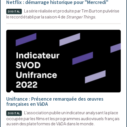
Netflix : démarrage historique pour "Mercredi"
La série réalisée et produite par Tim Burton pulvérise
DIGITAL
le record établi par la saison 4 de
Stranger Things.
Unifrance : Présence remarquée des œuvres
françaises en VàDA
L'association publie un indicateur analysant la place
DIGITAL
occupée par les films et les programmes audiovisuels français
au sein des plateformes de VàDA dans le monde.