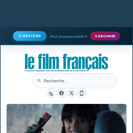
S'IDENTIFIER
(
Mot de passe oublié ?
)
S'ABONNER