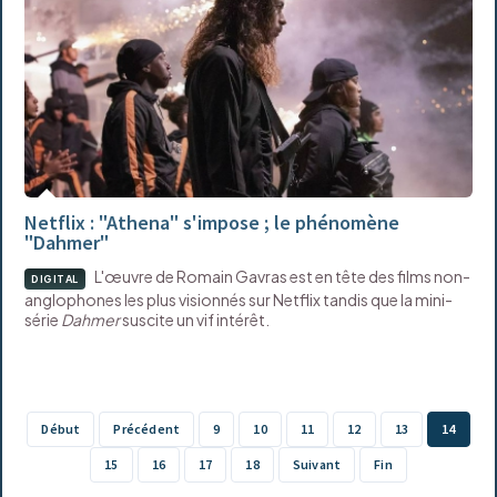
Netflix : "Athena" s'impose ; le phénomène
"Dahmer"
L'œuvre de Romain Gavras est en tête des films non-
DIGITAL
anglophones les plus visionnés sur Netflix tandis que la mini-
série
Dahmer
suscite un vif intérêt.
Début
Précédent
9
10
11
12
13
14
15
16
17
18
Suivant
Fin