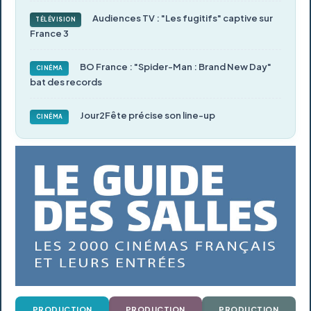
Audiences TV : "Les fugitifs" captive sur
TÉLÉVISION
France 3
BO France : "Spider-Man : Brand New Day"
CINÉMA
bat des records
Jour2Fête précise son line-up
CINÉMA
PRODUCTION
PRODUCTION
PRODUCTION