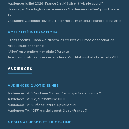
Audiences juillet 2026 : France 2 et M6 disent "vive le sport !"
[Tournage] Alice Taglioni se remémore "La dernière veillée" pour France
TV
Guillaume Gallienne devient "L’homme au manteau de singe" pour Arte
ACTUALITÉ INTERNATIONAL
Droits sportifs : Canal+ diffusera les coupes d’Europe de football en
Afrique subsaharienne
"Alice" en première mondiale à Toronto
Trois candidats pour succéder à Jean-Paul Philippot à la tête de la RTBF
AUDIENCES
AUDIENCES QUOTIDIENNES
Audiences TV : “Capitaine Marleau” en majesté sur France 2
Audiences TV : "Le jeu" s'amuse sur TF1
Audiences TV : "Sirènes" attire le public sur TF1
Audiences TV : "OPJ" garde le contrôle sur France 3
MÉDIAMAT HEBDO ET PRIME-TIME