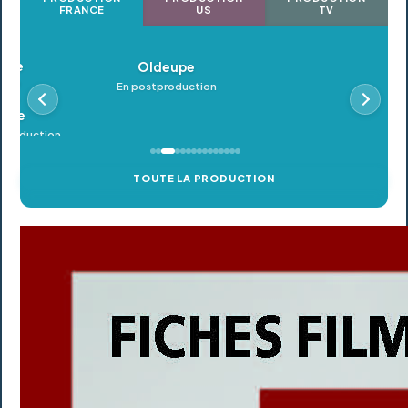
FRANCE
US
TV
Oldeupe
En postproduction
TOUTE LA PRODUCTION