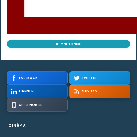
JE M'ABONNE
FACEBOOK
TWITTER
LINKEDIN
FLUX RSS
APPLI MOBILE
CINÉMA