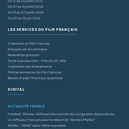
Du 15 au 21 juillet 2026
Du 07 au 13 juillet 2026
Du 01 au 07 juillet 2026
Du 09 au 15 juin 2026
LES SERVICES DU FILM FRANÇAIS
S'abonner au Film français
Kiosque voir le sommaire
Newsletter gratuite
Toute la production - France, US, télé
Calendrier des événements
Petites annonces du Film français
Besoin d'aide ? Foire aux questions
DIGITAL
ACTUALITÉ FRANCE
Football : Disney+ diffusera les matchs de La Liga pour deux saisons
Un diffuseur français pour le reboot de "Alerte à Malibu"
Netflix : "GIGN" dans l'élite mondiale