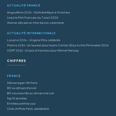
ACTUALITÉ FRANCE
Angoulême 2026 - Nathalie Baye à l'honneur
Lisez le Film Francais du 7 aout 2026
Warner décale un titre de son calendrier
ACTUALITÉ INTERNATIONALE
Locarno 2026 - Virigine Efira célébrée
Mostra 2026 : Un lauréat pour le prix Cartier Glory to the Filmmaker 2026
SSIFF 2026 : Un prix d’honneur pour Werner Herzog
CHIFFRES
FRANCE
Démarrages 14h Paris
BO au dimanche soir
BO nouveautés au dimanche soir
Top 10 entrées
Entrées premier jour
Ciné chiffres Paris-periphérie