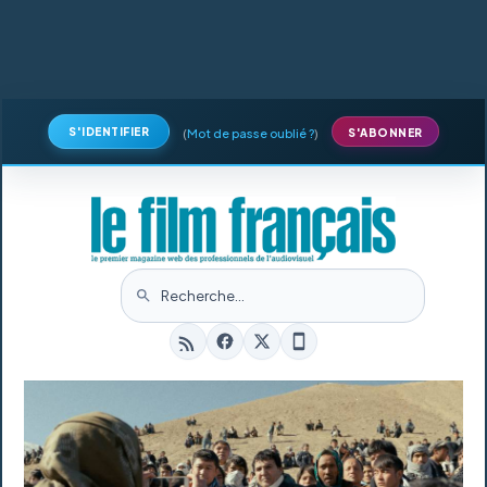
S'IDENTIFIER
(
Mot de passe oublié ?
)
S'ABONNER