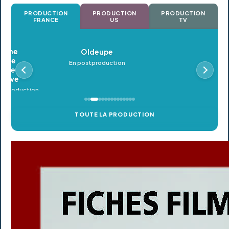
PRODUCTION
PRODUCTION
PRODUCTION
FRANCE
US
TV
Oldeupe
En postproduction
TOUTE LA PRODUCTION