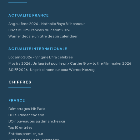
ACTUALITÉ FRANCE
Angoulême 2026 - Nathalie Baye à l'honneur
Lisez le Film Francais du 7 aout 2026
Warner décale un titre de son calendrier
ACTUALITÉ INTERNATIONALE
Locarno 2026 - Virigine Efira célébrée
Mostra 2026 : Un lauréat pour le prix Cartier Glory to the Filmmaker 2026
SSIFF 2026 : Un prix d’honneur pour Werner Herzog
CHIFFRES
FRANCE
Démarrages 14h Paris
BO au dimanche soir
BO nouveautés au dimanche soir
Top 10 entrées
Entrées premier jour
Ciné chiffres Paris-periphérie