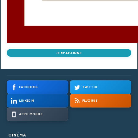
JE M'ABONNE
FACEBOOK
TWITTER
LINKEDIN
FLUX RSS
APPLI MOBILE
CINÉMA