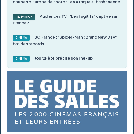
coupes d’Europe de football en Afrique subsaharienne
Audiences TV : "Les fugitifs" captive sur
TÉLÉVISION
France 3
BO France : "Spider-Man : Brand New Day"
CINÉMA
bat des records
Jour2Fête précise son line-up
CINÉMA