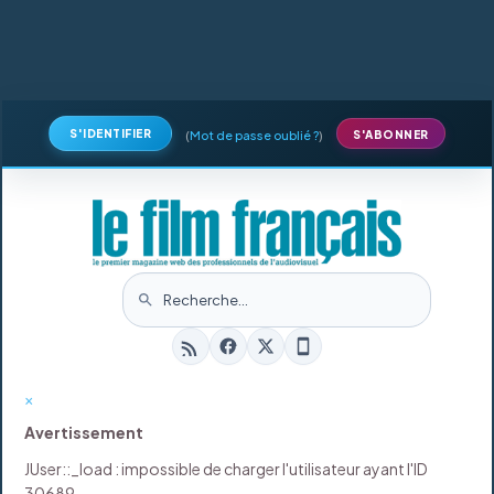
S'IDENTIFIER
(
Mot de passe oublié ?
)
S'ABONNER
×
Avertissement
JUser::_load : impossible de charger l'utilisateur ayant l'ID
30689