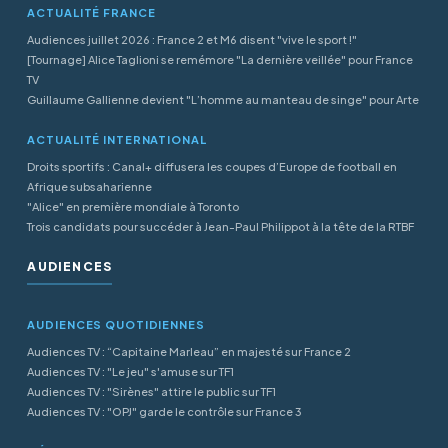
ACTUALITÉ FRANCE
Audiences juillet 2026 : France 2 et M6 disent "vive le sport !"
[Tournage] Alice Taglioni se remémore "La dernière veillée" pour France
TV
Guillaume Gallienne devient "L’homme au manteau de singe" pour Arte
ACTUALITÉ INTERNATIONAL
Droits sportifs : Canal+ diffusera les coupes d’Europe de football en
Afrique subsaharienne
"Alice" en première mondiale à Toronto
Trois candidats pour succéder à Jean-Paul Philippot à la tête de la RTBF
AUDIENCES
AUDIENCES QUOTIDIENNES
Audiences TV : “Capitaine Marleau” en majesté sur France 2
Audiences TV : "Le jeu" s'amuse sur TF1
Audiences TV : "Sirènes" attire le public sur TF1
Audiences TV : "OPJ" garde le contrôle sur France 3