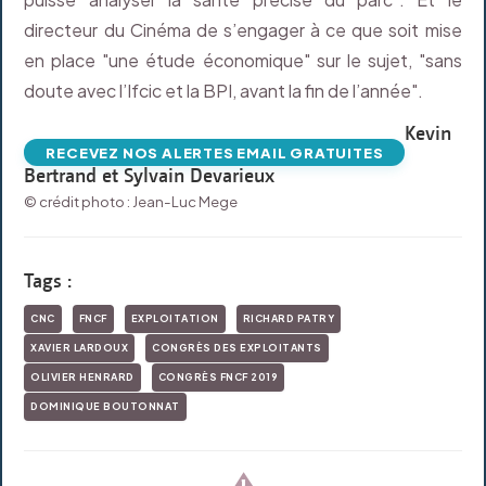
directeur du Cinéma de s’engager à ce que soit mise
en place "une étude économique" sur le sujet, "sans
doute avec l’Ifcic et la BPI, avant la fin de l’année".
Kevin
RECEVEZ NOS ALERTES EMAIL GRATUITES
Bertrand et Sylvain Devarieux
© crédit photo : Jean-Luc Mege
Tags :
CNC
FNCF
EXPLOITATION
RICHARD PATRY
XAVIER LARDOUX
CONGRÈS DES EXPLOITANTS
OLIVIER HENRARD
CONGRÈS FNCF 2019
DOMINIQUE BOUTONNAT