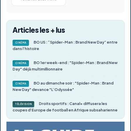
Articles les + lus
BO US : “Spider-Man : Brand New Day” entre
CINÉMA
dans l’histoire
BO 1er week-end : "Spider-Man : Brand New
CINÉMA
Day" déjà multimillionnaire
BO au dimanche soir : "Spider-Man : Brand
CINÉMA
New Day" devance "L’Odyssée"
Droits sportifs : Canal+ diffusera les
TÉLÉVISION
coupes d’Europe de football en Afrique subsaharienne