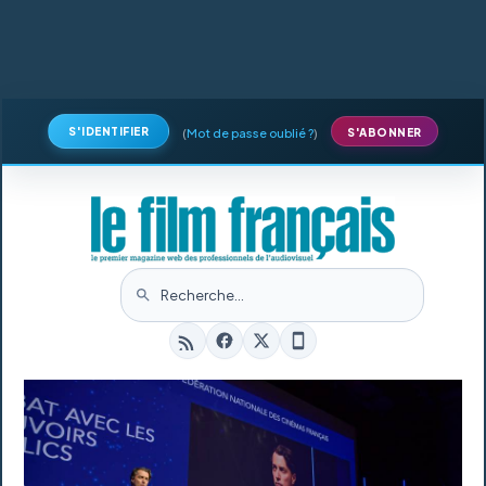
S'IDENTIFIER
(
Mot de passe oublié ?
)
S'ABONNER