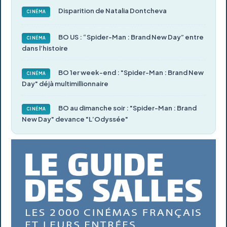
Disparition de Natalia Dontcheva
CINÉMA
BO US : “Spider-Man : Brand New Day” entre
CINÉMA
dans l’histoire
BO 1er week-end : "Spider-Man : Brand New
CINÉMA
Day" déjà multimillionnaire
BO au dimanche soir : "Spider-Man : Brand
CINÉMA
New Day" devance "L’Odyssée"