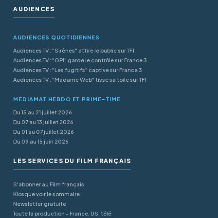
AUDIENCES
AUDIENCES QUOTIDIENNES
Audiences TV : "Sirènes" attire le public sur TF1
Audiences TV : "OPJ" garde le contrôle sur France 3
Audiences TV : "Les fugitifs" captive sur France 3
Audiences TV : "Madame Web" tisse sa toile sur TF1
MÉDIAMAT HEBDO ET PRIME-TIME
Du 15 au 21 juillet 2026
Du 07 au 13 juillet 2026
Du 01 au 07 juillet 2026
Du 09 au 15 juin 2026
LES SERVICES DU FILM FRANÇAIS
S'abonner au Film français
Kiosque voir le sommaire
Newsletter gratuite
Toute la production - France, US, télé