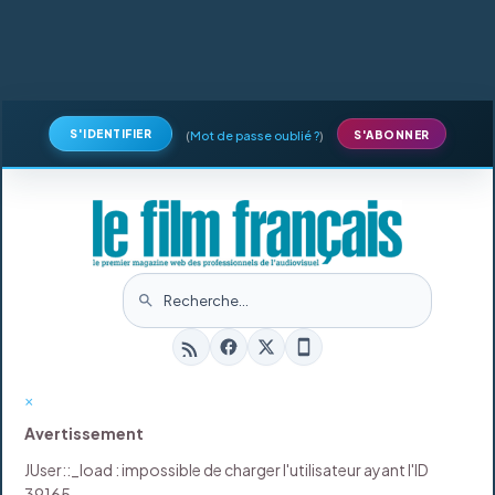
S'IDENTIFIER
(
Mot de passe oublié ?
)
S'ABONNER
×
Avertissement
JUser::_load : impossible de charger l'utilisateur ayant l'ID
39165