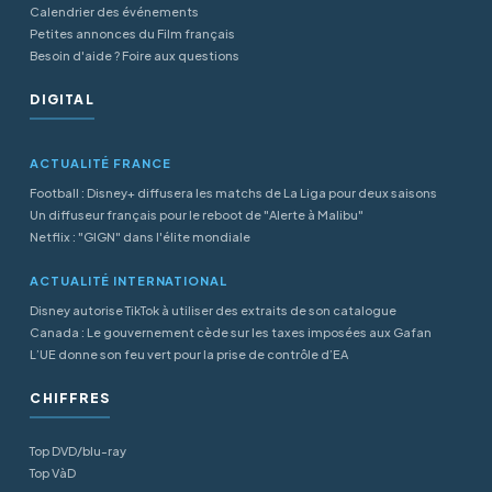
Calendrier des événements
Petites annonces du Film français
Besoin d'aide ? Foire aux questions
DIGITAL
ACTUALITÉ FRANCE
Football : Disney+ diffusera les matchs de La Liga pour deux saisons
Un diffuseur français pour le reboot de "Alerte à Malibu"
Netflix : "GIGN" dans l'élite mondiale
ACTUALITÉ INTERNATIONAL
Disney autorise TikTok à utiliser des extraits de son catalogue
Canada : Le gouvernement cède sur les taxes imposées aux Gafan
L’UE donne son feu vert pour la prise de contrôle d’EA
CHIFFRES
Top DVD/blu-ray
Top VàD