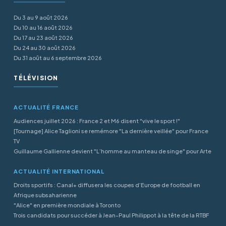
Du 3 au 9 août 2026
Du 10 au 16 août 2026
Du 17 au 23 août 2026
Du 24 au 30 août 2026
Du 31 août au 6 septembre 2026
TÉLÉVISION
ACTUALITÉ FRANCE
Audiences juillet 2026 : France 2 et M6 disent "vive le sport !"
[Tournage] Alice Taglioni se remémore "La dernière veillée" pour France
TV
Guillaume Gallienne devient "L’homme au manteau de singe" pour Arte
ACTUALITÉ INTERNATIONAL
Droits sportifs : Canal+ diffusera les coupes d’Europe de football en
Afrique subsaharienne
"Alice" en première mondiale à Toronto
Trois candidats pour succéder à Jean-Paul Philippot à la tête de la RTBF