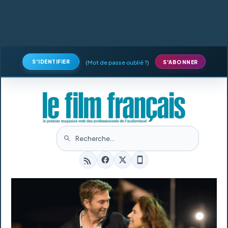
S'IDENTIFIER
(
Mot de passe oublié ?
)
S'ABONNER