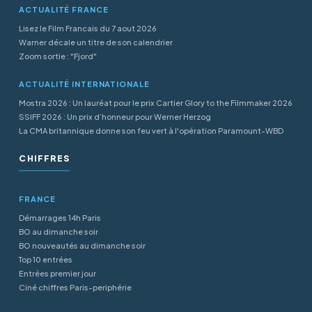
ACTUALITÉ FRANCE
Lisez le Film Francais du 7 aout 2026
Warner décale un titre de son calendrier
Zoom sortie : "Fjord"
ACTUALITÉ INTERNATIONALE
Mostra 2026 : Un lauréat pour le prix Cartier Glory to the Filmmaker 2026
SSIFF 2026 : Un prix d’honneur pour Werner Herzog
La CMA britannique donne son feu vert à l'opération Paramount-WBD
CHIFFRES
FRANCE
Démarrages 14h Paris
BO au dimanche soir
BO nouveautés au dimanche soir
Top 10 entrées
Entrées premier jour
Ciné chiffres Paris-periphérie