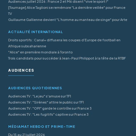
Audiences juillet 2026 : France 2 et M6 disent "vive le sport !"
[Tournage] Alice Taglioni se remémore "La dernière veillée" pour France
TV
Guillaume Gallienne devient "L’homme au manteau de singe" pour Arte
ACTUALITÉ INTERNATIONAL
Droits sportifs : Canal+ diffusera les coupes d’Europe de football en
Afrique subsaharienne
"Alice" en première mondiale à Toronto
Trois candidats pour succéder à Jean-Paul Philippot à la tête de la RTBF
AUDIENCES
AUDIENCES QUOTIDIENNES
Audiences TV : "Le jeu" s'amuse sur TF1
Audiences TV : "Sirènes" attire le public sur TF1
Audiences TV : "OPJ" garde le contrôle sur France 3
Audiences TV : "Les fugitifs" captive sur France 3
MÉDIAMAT HEBDO ET PRIME-TIME
Du 15 au 21 juillet 2026