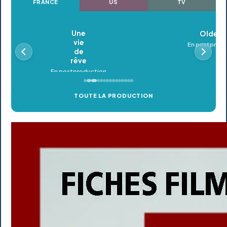
FRANCE
US
TV
Oldeupe
En postproduction
TOUTE LA PRODUCTION