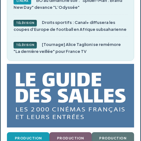
BO au dimanche soir : "Spider-Man : Brand
CINÉMA
New Day" devance "L’Odyssée"
Droits sportifs : Canal+ diffusera les
TÉLÉVISION
coupes d’Europe de football en Afrique subsaharienne
[Tournage] Alice Taglioni se remémore
TÉLÉVISION
"La dernière veillée" pour France TV
PRODUCTION
PRODUCTION
PRODUCTION