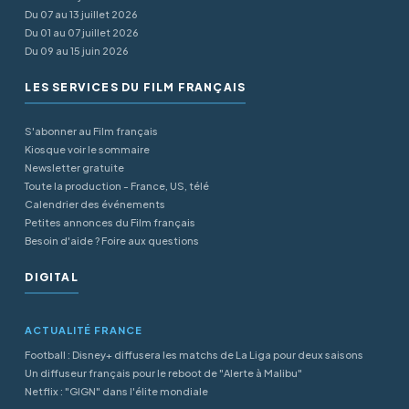
Du 07 au 13 juillet 2026
Du 01 au 07 juillet 2026
Du 09 au 15 juin 2026
LES SERVICES DU FILM FRANÇAIS
S'abonner au Film français
Kiosque voir le sommaire
Newsletter gratuite
Toute la production - France, US, télé
Calendrier des événements
Petites annonces du Film français
Besoin d'aide ? Foire aux questions
DIGITAL
ACTUALITÉ FRANCE
Football : Disney+ diffusera les matchs de La Liga pour deux saisons
Un diffuseur français pour le reboot de "Alerte à Malibu"
Netflix : "GIGN" dans l'élite mondiale