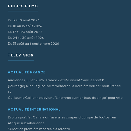
FICHES FILMS
Du 3 au 9 août 2026
Du 10 au 16 août 2026
Du 17 au 23 août 2026
Du 24 au 30 août 2026
Du 31 août au 6 septembre 2026
TÉLÉVISION
ACTUALITÉ FRANCE
Audiences juillet 2026 : France 2 et M6 disent "vive le sport !"
[Tournage] Alice Taglioni se remémore "La dernière veillée" pour France
TV
Guillaume Gallienne devient "L’homme au manteau de singe" pour Arte
ACTUALITÉ INTERNATIONAL
Droits sportifs : Canal+ diffusera les coupes d’Europe de football en
Afrique subsaharienne
"Alice" en première mondiale à Toronto