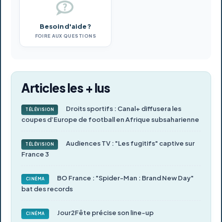
Besoin d'aide ?
FOIRE AUX QUESTIONS
Articles les + lus
Droits sportifs : Canal+ diffusera les
TÉLÉVISION
coupes d’Europe de football en Afrique subsaharienne
Audiences TV : "Les fugitifs" captive sur
TÉLÉVISION
France 3
BO France : "Spider-Man : Brand New Day"
CINÉMA
bat des records
Jour2Fête précise son line-up
CINÉMA