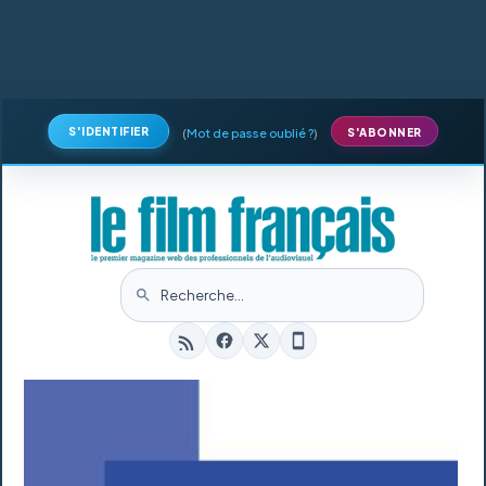
S'IDENTIFIER
(
Mot de passe oublié ?
)
S'ABONNER