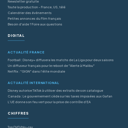
Newsletter gratuite
Toute la production - France, US, télé
Calendrier des événements
Petites annonces du Film français
Besoin d'aide ? Foire aux questions
DIGITAL
ACTUALITÉ FRANCE
Football : Disney+ diffusera les matchs de La Liga pour deux saisons
Un diffuseur français pour le reboot de "Alerte à Malibu"
Netflix : "GIGN" dans l'élite mondiale
ACTUALITÉ INTERNATIONAL
Disney autorise TikTok à utiliser des extraits de son catalogue
Canada : Le gouvernement cède sur les taxes imposées aux Gafan
L’UE donne son feu vert pour la prise de contrôle d’EA
CHIFFRES
Top DVD/blu-ray