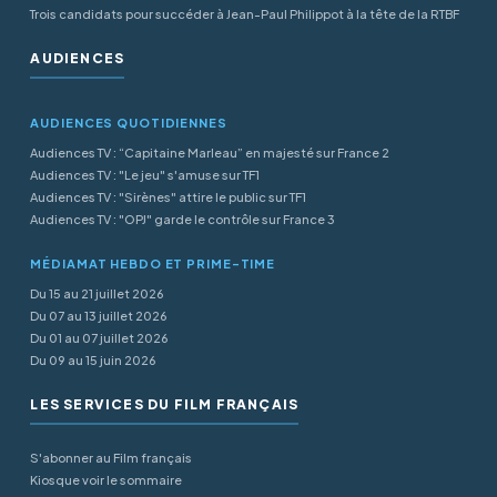
Trois candidats pour succéder à Jean-Paul Philippot à la tête de la RTBF
AUDIENCES
AUDIENCES QUOTIDIENNES
Audiences TV : “Capitaine Marleau” en majesté sur France 2
Audiences TV : "Le jeu" s'amuse sur TF1
Audiences TV : "Sirènes" attire le public sur TF1
Audiences TV : "OPJ" garde le contrôle sur France 3
MÉDIAMAT HEBDO ET PRIME-TIME
Du 15 au 21 juillet 2026
Du 07 au 13 juillet 2026
Du 01 au 07 juillet 2026
Du 09 au 15 juin 2026
LES SERVICES DU FILM FRANÇAIS
S'abonner au Film français
Kiosque voir le sommaire