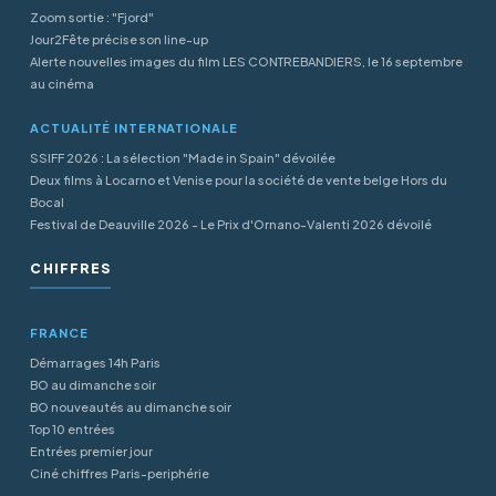
Zoom sortie : "Fjord"
Jour2Fête précise son line-up
Alerte nouvelles images du film LES CONTREBANDIERS, le 16 septembre
au cinéma
ACTUALITÉ INTERNATIONALE
SSIFF 2026 : La sélection "Made in Spain" dévoilée
Deux films à Locarno et Venise pour la société de vente belge Hors du
Bocal
Festival de Deauville 2026 - Le Prix d'Ornano-Valenti 2026 dévoilé
CHIFFRES
FRANCE
Démarrages 14h Paris
BO au dimanche soir
BO nouveautés au dimanche soir
Top 10 entrées
Entrées premier jour
Ciné chiffres Paris-periphérie