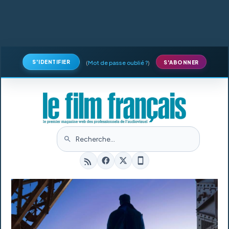
S'IDENTIFIER
(
Mot de passe oublié ?
)
S'ABONNER