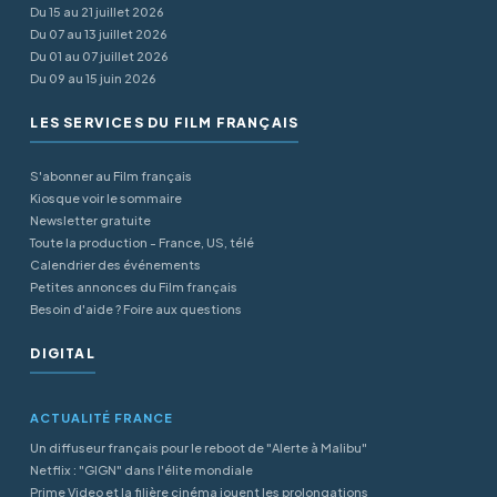
Du 15 au 21 juillet 2026
Du 07 au 13 juillet 2026
Du 01 au 07 juillet 2026
Du 09 au 15 juin 2026
LES SERVICES DU FILM FRANÇAIS
S'abonner au Film français
Kiosque voir le sommaire
Newsletter gratuite
Toute la production - France, US, télé
Calendrier des événements
Petites annonces du Film français
Besoin d'aide ? Foire aux questions
DIGITAL
ACTUALITÉ FRANCE
Un diffuseur français pour le reboot de "Alerte à Malibu"
Netflix : "GIGN" dans l'élite mondiale
Prime Video et la filière cinéma jouent les prolongations