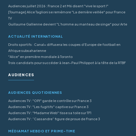
Audiences juillet 2026 : France 2 et M6 disent "vive le sport !"
[Tournage] Alice Taglioni se remémore "La dernière veillée" pour France
TV
Guillaume Gallienne devient "L’homme au manteau de singe" pour Arte
ACTUALITÉ INTERNATIONAL
Droits sportifs : Canal+ diffusera les coupes d’Europe de football en
Afrique subsaharienne
"Alice" en première mondiale à Toronto
Trois candidats pour succéder à Jean-Paul Philippot à la tête de la RTBF
AUDIENCES
AUDIENCES QUOTIDIENNES
Audiences TV : "OPJ" garde le contrôle sur France 3
Audiences TV : "Les fugitifs" captive sur France 3
Audiences TV : "Madame Web" tisse sa toile sur TF1
Audiences TV : “Cassandre” figure de proue de France 3
MÉDIAMAT HEBDO ET PRIME-TIME