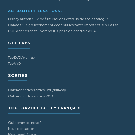
ACTUALITÉ INTERNATIONAL
Disney autorise TikTok à utiliser des extraits de son catalogue
Canada : Le gouvernement cède sur les taxes imposées aux Gafan
L’UE donne son feu vert pour la prise de contrôle d’EA
CHIFFRES
Top DVD/blu-ray
Top VàD
SORTIES
Calendrier des sorties DVD/blu-ray
Calendrier des sorties VOD
TOUT SAVOIR DU FILM FRANÇAIS
Qui sommes-nous ?
Nous contacter
Mentions Légales