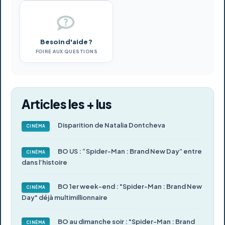
Besoin d'aide ?
FOIRE AUX QUESTIONS
Articles les + lus
Disparition de Natalia Dontcheva
CINÉMA
BO US : “Spider-Man : Brand New Day” entre
CINÉMA
dans l’histoire
BO 1er week-end : "Spider-Man : Brand New
CINÉMA
Day" déjà multimillionnaire
BO au dimanche soir : "Spider-Man : Brand
CINÉMA