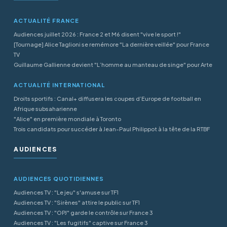
ACTUALITÉ FRANCE
Audiences juillet 2026 : France 2 et M6 disent "vive le sport !"
[Tournage] Alice Taglioni se remémore "La dernière veillée" pour France
TV
Guillaume Gallienne devient "L’homme au manteau de singe" pour Arte
ACTUALITÉ INTERNATIONAL
Droits sportifs : Canal+ diffusera les coupes d’Europe de football en
Afrique subsaharienne
"Alice" en première mondiale à Toronto
Trois candidats pour succéder à Jean-Paul Philippot à la tête de la RTBF
AUDIENCES
AUDIENCES QUOTIDIENNES
Audiences TV : "Le jeu" s'amuse sur TF1
Audiences TV : "Sirènes" attire le public sur TF1
Audiences TV : "OPJ" garde le contrôle sur France 3
Audiences TV : "Les fugitifs" captive sur France 3