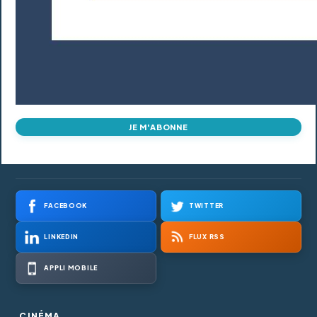
JE M'ABONNE
FACEBOOK
TWITTER
LINKEDIN
FLUX RSS
APPLI MOBILE
CINÉMA