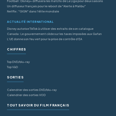
Football : Disney+ diffusera les matchs de La Liga pour deux saisons
Un diffuseur français pour le reboot de "Alerte à Malibu"
Netflix : "GIGN" dans l'élite mondiale
ACTUALITÉ INTERNATIONAL
Disney autorise TikTok à utiliser des extraits de son catalogue
Canada : Le gouvernement cède sur les taxes imposées aux Gafan
L’UE donne son feu vert pour la prise de contrôle d’EA
CHIFFRES
Top DVD/blu-ray
Top VàD
SORTIES
Calendrier des sorties DVD/blu-ray
Calendrier des sorties VOD
TOUT SAVOIR DU FILM FRANÇAIS