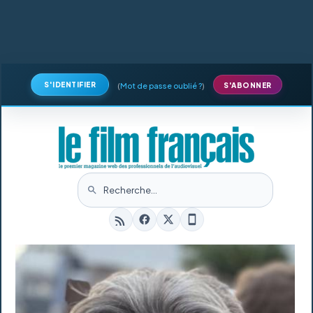
S'IDENTIFIER
(
Mot de passe oublié ?
)
S'ABONNER