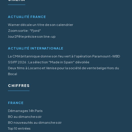
ACTUALITÉ FRANCE
Warner décale un titre de son calendrier
Zoom sortie : "Fjord"
Jour2Fête précise son line-up
ACTUALITÉ INTERNATIONALE
La CMA britannique donne son feu vert à l'opération Paramount-WBD
SSIFF 2026 : La sélection "Made in Spain" dévoilée
Deux films à Locarno et Venise pour la société de vente belge Hors du
Bocal
CHIFFRES
FRANCE
Démarrages 14h Paris
BO au dimanche soir
BO nouveautés au dimanche soir
Top 10 entrées