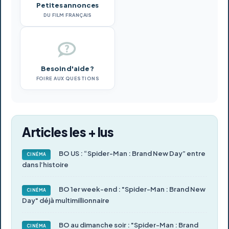
Petites annonces
DU FILM FRANÇAIS
Besoin d'aide ?
FOIRE AUX QUESTIONS
Articles les + lus
BO US : “Spider-Man : Brand New Day” entre
CINÉMA
dans l’histoire
BO 1er week-end : "Spider-Man : Brand New
CINÉMA
Day" déjà multimillionnaire
BO au dimanche soir : "Spider-Man : Brand
CINÉMA