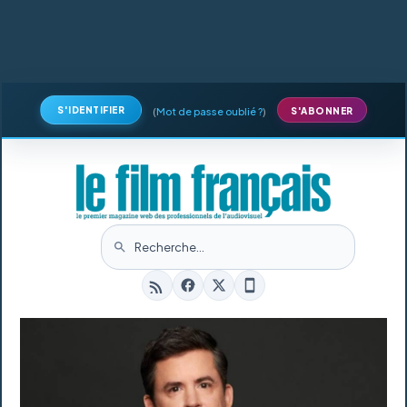
S'IDENTIFIER
(
Mot de passe oublié ?
)
S'ABONNER