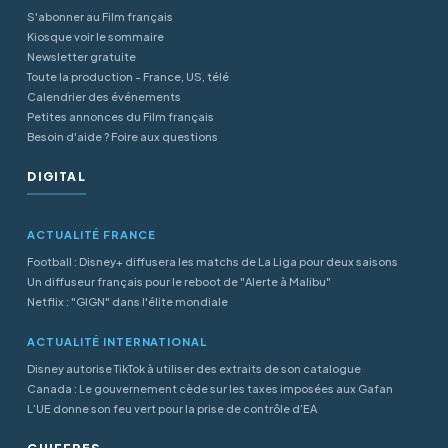
S'abonner au Film français
Kiosque voir le sommaire
Newsletter gratuite
Toute la production - France, US, télé
Calendrier des événements
Petites annonces du Film français
Besoin d'aide ? Foire aux questions
DIGITAL
ACTUALITÉ FRANCE
Football : Disney+ diffusera les matchs de La Liga pour deux saisons
Un diffuseur français pour le reboot de "Alerte à Malibu"
Netflix : "GIGN" dans l'élite mondiale
ACTUALITÉ INTERNATIONAL
Disney autorise TikTok à utiliser des extraits de son catalogue
Canada : Le gouvernement cède sur les taxes imposées aux Gafan
L’UE donne son feu vert pour la prise de contrôle d’EA