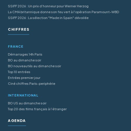
SSIFF 2026 : Un prix d’honneur pour Werner Herzog
La CMA britannique donne son feu vert à l'opération Paramount-WBD
SSIFF 2026 : La sélection "Made in Spain" dévoilée
CHIFFRES
FRANCE
Démarrages 14h Paris
BO au dimanche soir
BO nouveautés au dimanche soir
Top 10 entrées
Entrées premier jour
Ciné chiffres Paris-periphérie
INTERNATIONAL
BO US au dimanche soir
Top 20 des films français à l’étranger
AGENDA