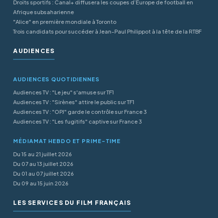
Droits sportifs : Canal+ diffusera les coupes d’Europe de football en
Afrique subsaharienne
"Alice" en première mondiale à Toronto
Trois candidats pour succéder à Jean-Paul Philippot à la tête de la RTBF
AUDIENCES
AUDIENCES QUOTIDIENNES
Audiences TV : "Le jeu" s'amuse sur TF1
Audiences TV : "Sirènes" attire le public sur TF1
Audiences TV : "OPJ" garde le contrôle sur France 3
Audiences TV : "Les fugitifs" captive sur France 3
MÉDIAMAT HEBDO ET PRIME-TIME
Du 15 au 21 juillet 2026
Du 07 au 13 juillet 2026
Du 01 au 07 juillet 2026
Du 09 au 15 juin 2026
LES SERVICES DU FILM FRANÇAIS