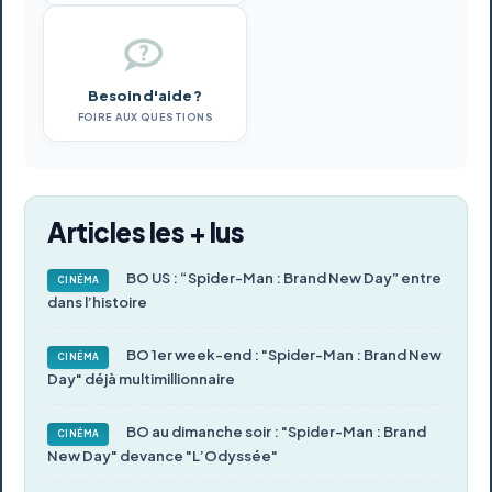
Besoin d'aide ?
FOIRE AUX QUESTIONS
Articles les + lus
BO US : “Spider-Man : Brand New Day” entre
CINÉMA
dans l’histoire
BO 1er week-end : "Spider-Man : Brand New
CINÉMA
Day" déjà multimillionnaire
BO au dimanche soir : "Spider-Man : Brand
CINÉMA
New Day" devance "L’Odyssée"