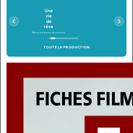
Oldeupe
En postproduction
TOUTE LA PRODUCTION