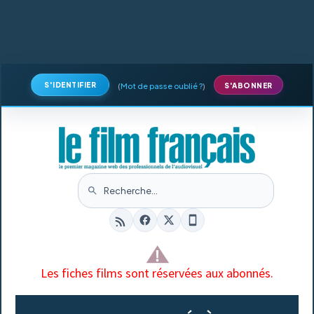
S'IDENTIFIER
(
Mot de passe oublié ?
)
S'ABONNER
Les fiches films sont réservées aux abonnés.