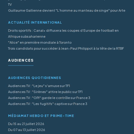
TV
Guillaume Gallienne devient "L’homme au manteau de singe" pour Arte
ACTUALITÉ INTERNATIONAL
Droits sportifs : Canal+ diffusera les coupes d’Europe de football en
Afrique subsaharienne
"Alice" en première mondiale à Toronto
Trois candidats pour succéder à Jean-Paul Philippot à la tête de la RTBF
AUDIENCES
AUDIENCES QUOTIDIENNES
Audiences TV : "Le jeu" s'amuse sur TF1
Audiences TV : "Sirènes" attire le public sur TF1
Audiences TV : "OPJ" garde le contrôle sur France 3
Audiences TV : "Les fugitifs" captive sur France 3
MÉDIAMAT HEBDO ET PRIME-TIME
Du 15 au 21 juillet 2026
Du 07 au 13 juillet 2026