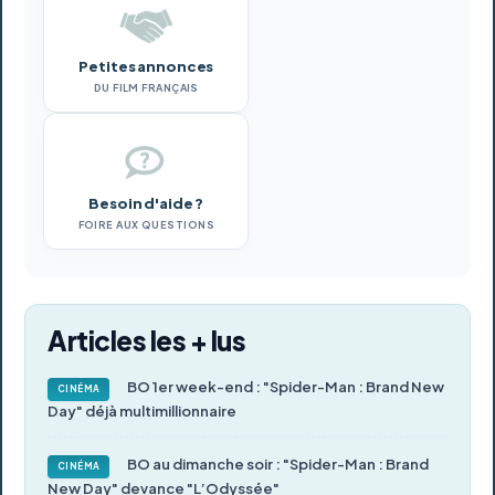
Petites annonces
DU FILM FRANÇAIS
Besoin d'aide ?
FOIRE AUX QUESTIONS
Articles les + lus
BO 1er week-end : "Spider-Man : Brand New
CINÉMA
Day" déjà multimillionnaire
BO au dimanche soir : "Spider-Man : Brand
CINÉMA
New Day" devance "L’Odyssée"