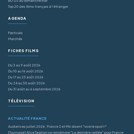
BO US au dimanche soir
Top 20 des films français à l’étranger
AGENDA
Festivals
Marchés
FICHES FILMS
Du 3 au 9 août 2026
Du 10 au 16 août 2026
Du 17 au 23 août 2026
Du 24 au 30 août 2026
Du 31 août au 6 septembre 2026
TÉLÉVISION
ACTUALITÉ FRANCE
Audiences juillet 2026 : France 2 et M6 disent "vive le sport !"
[Tournage] Alice Taglioni se remémore "La dernière veillée" pour France