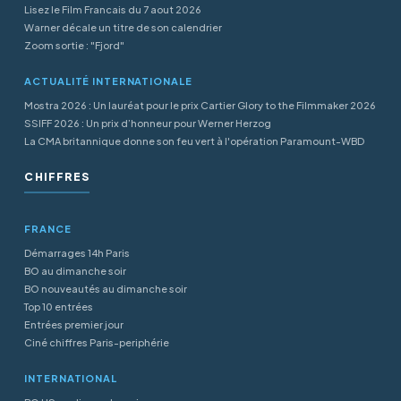
Lisez le Film Francais du 7 aout 2026
Warner décale un titre de son calendrier
Zoom sortie : "Fjord"
ACTUALITÉ INTERNATIONALE
Mostra 2026 : Un lauréat pour le prix Cartier Glory to the Filmmaker 2026
SSIFF 2026 : Un prix d’honneur pour Werner Herzog
La CMA britannique donne son feu vert à l'opération Paramount-WBD
CHIFFRES
FRANCE
Démarrages 14h Paris
BO au dimanche soir
BO nouveautés au dimanche soir
Top 10 entrées
Entrées premier jour
Ciné chiffres Paris-periphérie
INTERNATIONAL