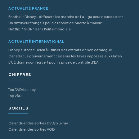
ACTUALITÉ FRANCE
Football : Disney+ diffusera les matchs de La Liga pour deux saisons
Un diffuseur français pour le reboot de "Alerte à Malibu"
Netflix : "GIGN" dans l'élite mondiale
ACTUALITÉ INTERNATIONAL
Disney autorise TikTok à utiliser des extraits de son catalogue
Canada : Le gouvernement cède sur les taxes imposées aux Gafan
L’UE donne son feu vert pour la prise de contrôle d’EA
CHIFFRES
Top DVD/blu-ray
Top VàD
SORTIES
Calendrier des sorties DVD/blu-ray
Calendrier des sorties VOD