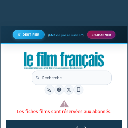
S'IDENTIFIER
(
Mot de passe oublié ?
)
S'ABONNER
Les fiches films sont réservées aux abonnés.