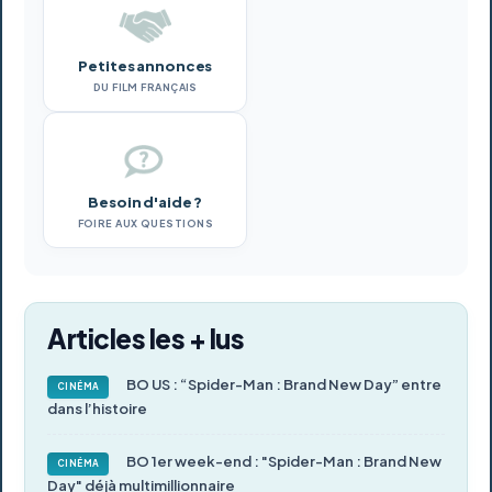
Petites annonces
DU FILM FRANÇAIS
Besoin d'aide ?
FOIRE AUX QUESTIONS
Articles les + lus
BO US : “Spider-Man : Brand New Day” entre
CINÉMA
dans l’histoire
BO 1er week-end : "Spider-Man : Brand New
CINÉMA
Day" déjà multimillionnaire