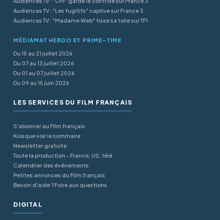
Audiences TV : "OPJ" garde le contrôle sur France 3
Audiences TV : "Les fugitifs" captive sur France 3
Audiences TV : "Madame Web" tisse sa toile sur TF1
MÉDIAMAT HEBDO ET PRIME-TIME
Du 15 au 21 juillet 2026
Du 07 au 13 juillet 2026
Du 01 au 07 juillet 2026
Du 09 au 15 juin 2026
LES SERVICES DU FILM FRANÇAIS
S'abonner au Film français
Kiosque voir le sommaire
Newsletter gratuite
Toute la production - France, US, télé
Calendrier des événements
Petites annonces du Film français
Besoin d'aide ? Foire aux questions
DIGITAL