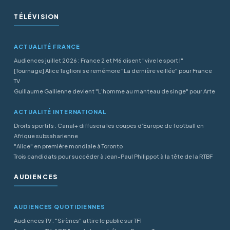
TÉLÉVISION
ACTUALITÉ FRANCE
Audiences juillet 2026 : France 2 et M6 disent "vive le sport !"
[Tournage] Alice Taglioni se remémore "La dernière veillée" pour France
TV
Guillaume Gallienne devient "L’homme au manteau de singe" pour Arte
ACTUALITÉ INTERNATIONAL
Droits sportifs : Canal+ diffusera les coupes d’Europe de football en
Afrique subsaharienne
"Alice" en première mondiale à Toronto
Trois candidats pour succéder à Jean-Paul Philippot à la tête de la RTBF
AUDIENCES
AUDIENCES QUOTIDIENNES
Audiences TV : "Sirènes" attire le public sur TF1