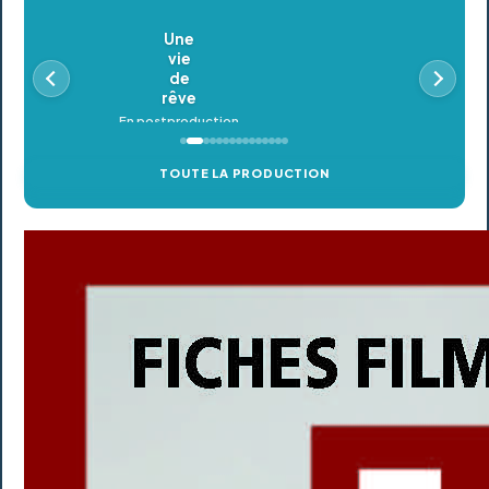
Oldeupe
En postproduction
TOUTE LA PRODUCTION