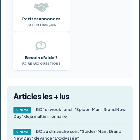
Petites annonces
DU FILM FRANÇAIS
Besoin d'aide ?
FOIRE AUX QUESTIONS
Articles les + lus
BO 1er week-end : "Spider-Man : Brand New
CINÉMA
Day" déjà multimillionnaire
BO au dimanche soir : "Spider-Man : Brand
CINÉMA
New Day" devance "L’Odyssée"