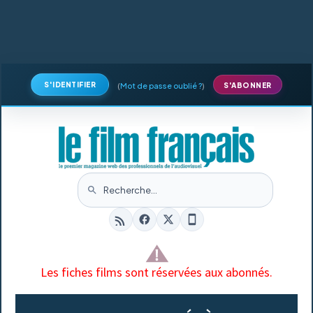
S'IDENTIFIER
(
Mot de passe oublié ?
)
S'ABONNER
Les fiches films sont réservées aux abonnés.