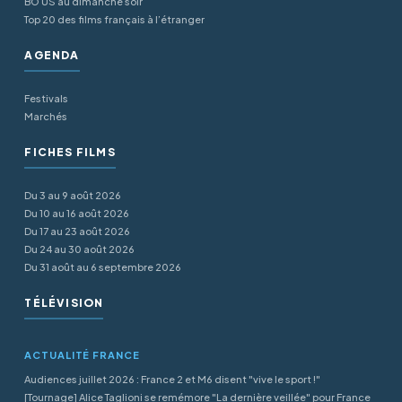
BO US au dimanche soir
Top 20 des films français à l’étranger
AGENDA
Festivals
Marchés
FICHES FILMS
Du 3 au 9 août 2026
Du 10 au 16 août 2026
Du 17 au 23 août 2026
Du 24 au 30 août 2026
Du 31 août au 6 septembre 2026
TÉLÉVISION
ACTUALITÉ FRANCE
Audiences juillet 2026 : France 2 et M6 disent "vive le sport !"
[Tournage] Alice Taglioni se remémore "La dernière veillée" pour France