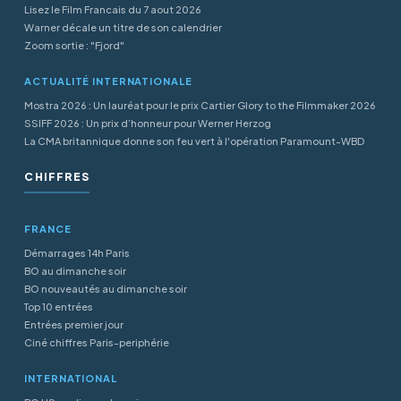
Lisez le Film Francais du 7 aout 2026
Warner décale un titre de son calendrier
Zoom sortie : "Fjord"
ACTUALITÉ INTERNATIONALE
Mostra 2026 : Un lauréat pour le prix Cartier Glory to the Filmmaker 2026
SSIFF 2026 : Un prix d’honneur pour Werner Herzog
La CMA britannique donne son feu vert à l'opération Paramount-WBD
CHIFFRES
FRANCE
Démarrages 14h Paris
BO au dimanche soir
BO nouveautés au dimanche soir
Top 10 entrées
Entrées premier jour
Ciné chiffres Paris-periphérie
INTERNATIONAL