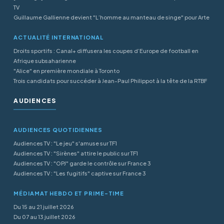
TV
Guillaume Gallienne devient "L’homme au manteau de singe" pour Arte
ACTUALITÉ INTERNATIONAL
Droits sportifs : Canal+ diffusera les coupes d’Europe de football en
Afrique subsaharienne
"Alice" en première mondiale à Toronto
Trois candidats pour succéder à Jean-Paul Philippot à la tête de la RTBF
AUDIENCES
AUDIENCES QUOTIDIENNES
Audiences TV : "Le jeu" s'amuse sur TF1
Audiences TV : "Sirènes" attire le public sur TF1
Audiences TV : "OPJ" garde le contrôle sur France 3
Audiences TV : "Les fugitifs" captive sur France 3
MÉDIAMAT HEBDO ET PRIME-TIME
Du 15 au 21 juillet 2026
Du 07 au 13 juillet 2026