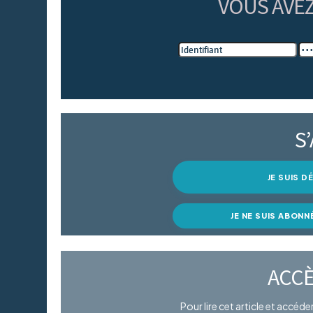
VOUS AVE
S
JE SUIS 
JE NE SUIS ABONN
ACCÈ
Pour lire cet article et accéd