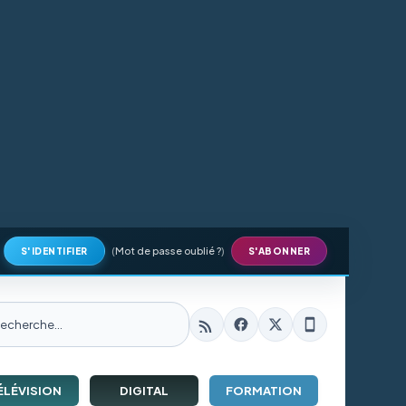
(
Mot de passe oublié ?
)
S'IDENTIFIER
S'ABONNER
ÉLÉVISION
DIGITAL
FORMATION