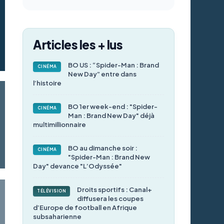
Articles les + lus
BO US : “Spider-Man : Brand
CINÉMA
New Day” entre dans
l’histoire
BO 1er week-end : "Spider-
CINÉMA
Man : Brand New Day" déjà
multimillionnaire
BO au dimanche soir :
CINÉMA
"Spider-Man : Brand New
Day" devance "L’Odyssée"
Droits sportifs : Canal+
TÉLÉVISION
diffusera les coupes
d’Europe de football en Afrique
subsaharienne