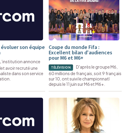
t évoluer son équipe
Coupe du monde Fifa :
n
Excellent bilan d'audiences
pour M6 et M6+
L’institution annonce
D'après le groupe M6,
llet avoir recruté une
TÉLÉVISION
aliste dans son service
60 millions de français, soit 9 français
tion.
sur 10, ont suivi le championnatl
depuis le 11 juin sur M6 et M6+.