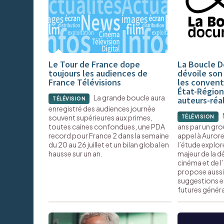
Le Tour de France dope
La Boucle 
toujours les audiences de
dévoile son
France Télévisions
les convent
État-Région
La grande boucle aura
auteurs-réa
TÉLÉVISION
enregistré des audiences journée
souvent supérieures aux primes,
TÉLÉVISION
toutes caines confondues, une PDA
ans par un grou
record pour France 2 dans la semaine
appel à Auror
du 20 au 26 juillet et un bilan global en
l’étude explor
hausse sur un an.
majeur de la d
cinéma et de l
propose aussi
suggestions e
futures généra