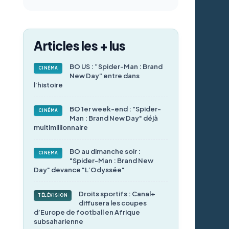
Articles les + lus
BO US : “Spider-Man : Brand
CINÉMA
New Day” entre dans
l’histoire
BO 1er week-end : "Spider-
CINÉMA
Man : Brand New Day" déjà
multimillionnaire
BO au dimanche soir :
CINÉMA
"Spider-Man : Brand New
Day" devance "L’Odyssée"
Droits sportifs : Canal+
TÉLÉVISION
diffusera les coupes
d’Europe de football en Afrique
subsaharienne