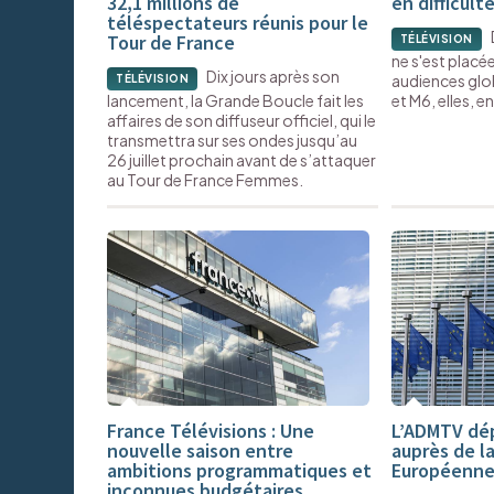
32,1 millions de
en difficult
téléspectateurs réunis pour le
Tour de France
TÉLÉVISION
ne s'est placé
Dix jours après son
audiences glob
TÉLÉVISION
lancement, la Grande Boucle fait les
et M6, elles, 
affaires de son diffuseur officiel, qui le
transmettra sur ses ondes jusqu’au
26 juillet prochain avant de s’attaquer
au Tour de France Femmes.
France Télévisions : Une
L’ADMTV dép
nouvelle saison entre
auprès de l
ambitions programmatiques et
Européenn
inconnues budgétaires