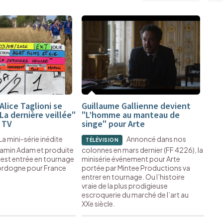
Alice Taglioni se
Guillaume Gallienne devient
a dernière veillée"
"L’homme au manteau de
 TV
singe" pour Arte
La mini-série inédite
Annoncé dans nos
TÉLÉVISION
jamin Adam et produite
colonnes en mars dernier (FF 4226), la
 est entrée en tournage
minisérie événement pour Arte
Dordogne pour France
portée par Mintee Productions va
entrer en tournage. Ou l’histoire
vraie de la plus prodigieuse
escroquerie du marché de l’art au
XXe siècle.