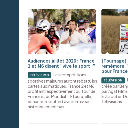
Audiences juillet 2026 : France
[Tournage] 
2 et M6 disent "vive le sport !"
remémore "L
pour France
Les compétitions
TÉLÉVISION
sportives majeures auront rebattu les
TÉLÉVISION
cartes audimatiques, France 2 et M6
créée par Ben
profitant respectivement du Tour de
par Agat Films
France et du Mondial. TF1 aura, elle,
le 3 août en 
beaucoup souffert avec un niveau
Télévisions.
historiquement bas.