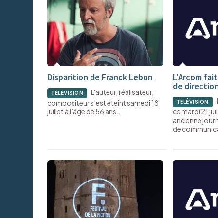
Disparition de Franck Lebon
L'Arcom fai
de directio
L'auteur, réalisateur,
TÉLÉVISION
compositeur s’est éteint samedi 18
TÉLÉVISION
juillet à l’âge de 56 ans.
ce mardi 21 jui
ancienne journ
de communica