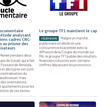
Documentaire
Le groupe TF1 maintient le cap
 étude analysant
Malgré un marché
ions cadres CNC-
TÉLÉVISION
s au prisme des
publicitaire en déclin et une
lisateurs
concurrence exacerbée avec la
diffusion de la Coupe du monde sur
Menée pendant deux
M6, le groupe TF1 publie des résultats
pe de travail, qui a fait
financiers robustes avec certains
e Fossard de Almeida,
chiffres dépassant les pronostics.
e et décrypte cet outil
écentralisation du
’audiovisuel, mais
 des orientations,
t ajustements pour les
tions de ces textes.