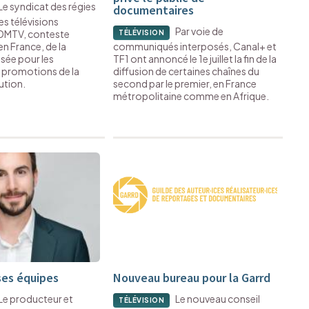
Le syndicat des régies
documentaires
es télévisions
Par voie de
'ADMTV, conteste
TÉLÉVISION
 en France, de la
communiqués interposés, Canal+ et
isée pour les
TF1 ont annoncé le 1e juillet la fin de la
 promotions de la
diffusion de certaines chaînes du
ution.
second par le premier, en France
métropolitaine comme en Afrique.
ses équipes
Nouveau bureau pour la Garrd
Le producteur et
Le nouveau conseil
TÉLÉVISION