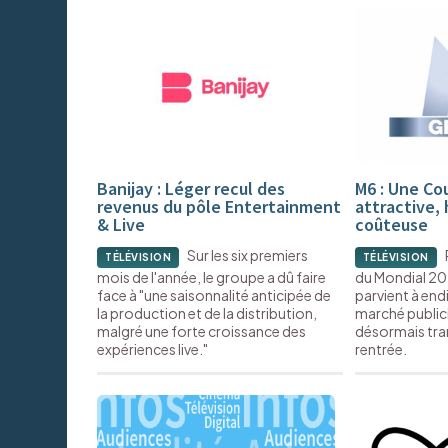
Banijay : Léger recul des
M6 : Une C
revenus du pôle Entertainment
attractive, 
& Live
coûteuse
Sur les six premiers
TÉLÉVISION
TÉLÉVISION
mois de l'année, le groupe a dû faire
du Mondial 20
face à "une saisonnalité anticipée de
parvient à end
la production et de la distribution,
marché publicit
malgré une forte croissance des
désormais tran
expériences live."
rentrée.