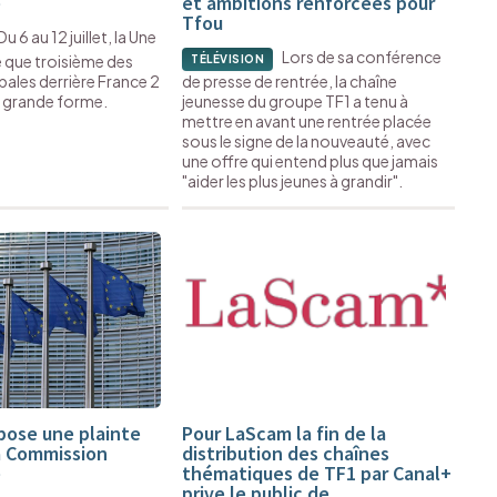
é
et ambitions renforcées pour
Tfou
Du 6 au 12 juillet, la Une
Lors de sa conférence
e que troisième des
TÉLÉVISION
ales derrière France 2
de presse de rentrée, la chaîne
en grande forme.
jeunesse du groupe TF1 a tenu à
mettre en avant une rentrée placée
sous le signe de la nouveauté, avec
une offre qui entend plus que jamais
"aider les plus jeunes à grandir".
ose une plainte
Pour LaScam la fin de la
a Commission
distribution des chaînes
e
thématiques de TF1 par Canal+
prive le public de