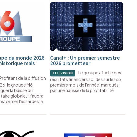
oupe du monde 2026
Canal+ : Un premier semestre
historique mais
2026 prometteur
Le groupe affiche des
TÉLÉVISION
Profitant de la diffusion
résultats financiers solides sur les six
26, le groupe M6
premiers mois de l'année, marqués
iguer la baisse du
par une hausse de la profitabilité.
aire globale. Il faudra
sformer l'essai dès la