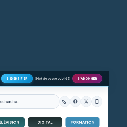
(
Mot de passe oublié ?
)
S'IDENTIFIER
S'ABONNER
ÉLÉVISION
DIGITAL
FORMATION