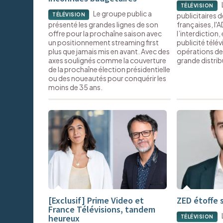
TÉLÉVISION
Le groupe public a
publicitaires d
TÉLÉVISION
présenté les grandes lignes de son
françaises, l
offre pour la prochaîne saison avec
l’interdiction,
un positionnement streaming first
publicité télév
plus que jamais mis en avant. Avec des
opérations de
axes soulignés comme la couverture
grande distrib
de la prochaîne élection présidentielle
ou des noueautés pour conquérir les
moins de 35 ans.
[Exclusif] Prime Video et
ZED étoffe 
France Télévisions, tandem
heureux
TÉLÉVISION