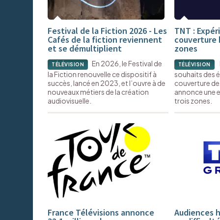
Festival de la Fiction 2026 - Les
TNT : Expér
Cafés de la fiction reviennent
couverture 
et se démultiplient
zones
En 2026, le Festival de
TÉLÉVISION
TÉLÉVISION
la Fiction renouvelle ce dispositif à
souhaits des é
succès, lancé en 2023, et l’ouvre à de
couverture de 
nouveaux métiers de la création
annonce une e
audiovisuelle.
trois zones.
France Télévisions annonce
Audiences h