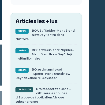
Articles les + lus
BO US : “Spider-Man : Brand
CINÉMA
New Day” entre dans
l’histoire
BO 1er week-end : "Spider-
CINÉMA
Man : Brand New Day" déjà
multimillionnaire
BO au dimanche soir :
CINÉMA
"Spider-Man : Brand New
Day" devance "L’Odyssée"
Droits sportifs : Canal+
TÉLÉVISION
diffusera les coupes
d’Europe de football en Afrique
subsaharienne