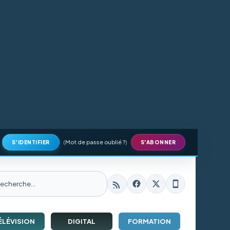
(
Mot de passe oublié ?
)
S'IDENTIFIER
S'ABONNER
ÉLÉVISION
DIGITAL
FORMATION