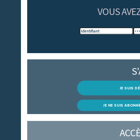
VOUS AVE
S
JE SUIS 
JE NE SUIS ABONN
ACCÈ