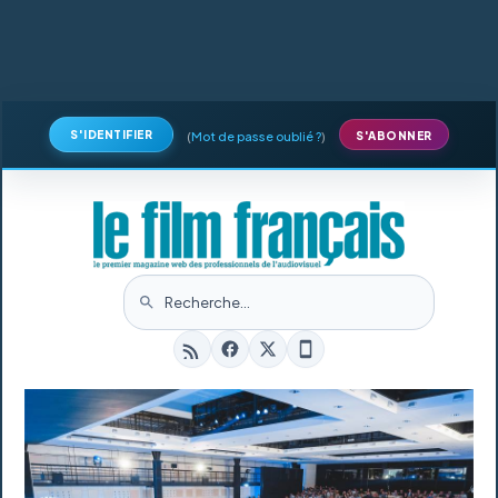
S'IDENTIFIER
(
Mot de passe oublié ?
)
S'ABONNER