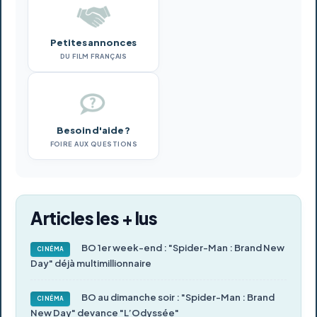
Petites annonces
DU FILM FRANÇAIS
Besoin d'aide ?
FOIRE AUX QUESTIONS
Articles les + lus
BO 1er week-end : "Spider-Man : Brand New
CINÉMA
Day" déjà multimillionnaire
BO au dimanche soir : "Spider-Man : Brand
CINÉMA
New Day" devance "L’Odyssée"