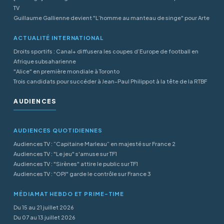
TV
Guillaume Gallienne devient "L’homme au manteau de singe" pour Arte
ACTUALITÉ INTERNATIONAL
Droits sportifs : Canal+ diffusera les coupes d’Europe de football en
Afrique subsaharienne
"Alice" en première mondiale à Toronto
Trois candidats pour succéder à Jean-Paul Philippot à la tête de la RTBF
AUDIENCES
AUDIENCES QUOTIDIENNES
Audiences TV : “Capitaine Marleau” en majesté sur France 2
Audiences TV : "Le jeu" s'amuse sur TF1
Audiences TV : "Sirènes" attire le public sur TF1
Audiences TV : "OPJ" garde le contrôle sur France 3
MÉDIAMAT HEBDO ET PRIME-TIME
Du 15 au 21 juillet 2026
Du 07 au 13 juillet 2026