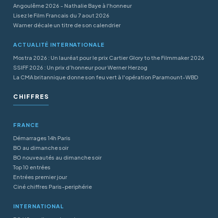
Angoulême 2026 - Nathalie Baye à l'honneur
Lisez le Film Francais du 7 aout 2026
Warner décale un titre de son calendrier
ACTUALITÉ INTERNATIONALE
Mostra 2026 : Un lauréat pour le prix Cartier Glory to the Filmmaker 2026
SSIFF 2026 : Un prix d’honneur pour Werner Herzog
La CMA britannique donne son feu vert à l'opération Paramount-WBD
CHIFFRES
FRANCE
Démarrages 14h Paris
BO au dimanche soir
BO nouveautés au dimanche soir
Top 10 entrées
Entrées premier jour
Ciné chiffres Paris-periphérie
INTERNATIONAL