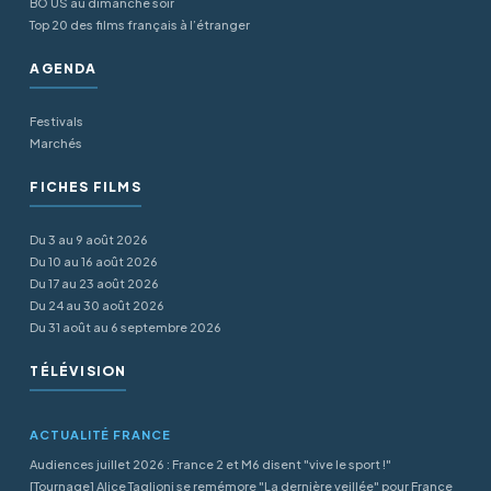
BO US au dimanche soir
Top 20 des films français à l’étranger
AGENDA
Festivals
Marchés
FICHES FILMS
Du 3 au 9 août 2026
Du 10 au 16 août 2026
Du 17 au 23 août 2026
Du 24 au 30 août 2026
Du 31 août au 6 septembre 2026
TÉLÉVISION
ACTUALITÉ FRANCE
Audiences juillet 2026 : France 2 et M6 disent "vive le sport !"
[Tournage] Alice Taglioni se remémore "La dernière veillée" pour France