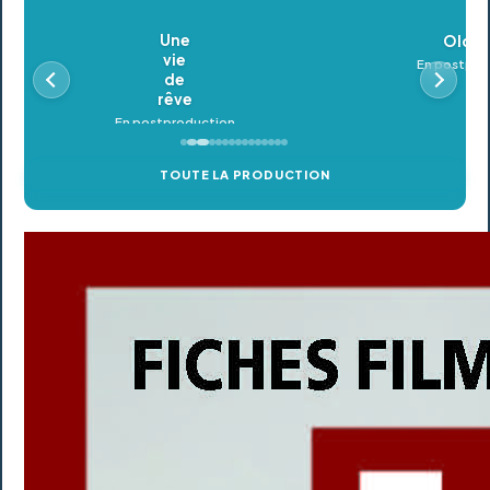
Oldeupe
En postproduction
TOUTE LA PRODUCTION