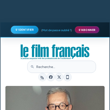
S'IDENTIFIER
(
Mot de passe oublié ?
)
S'ABONNER