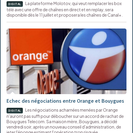
La plateforme Molotov, qui veut remplacer les box
DIGITAL
télé avec une offre de chaînes en direct et en replay, sera
disponible dès le 11 juillet et proposera les chaînes de Canal+.
Echec des négociations entre Orange et Bouygues
Les négociations acharnées menées par Orange
DIGITAL
n'auront pas suffi pour déboucher sur un accord de rachat de
Bouygues Telecom. Sa maison mère, Bouygues, a décidé
vendredi soir, après un nouveau conseil d'administration, de
jeter l'éponge estimant l'opération trop risquée.