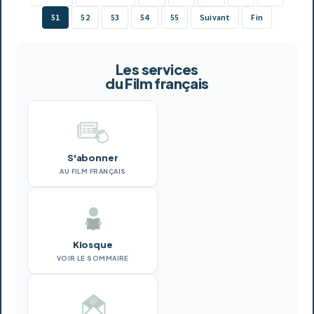
51
52
53
54
55
Suivant
Fin
Les services
du Film français
S'abonner
AU FILM FRANÇAIS
Kiosque
VOIR LE SOMMAIRE