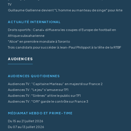
TV
Guillaume Gallienne devient "L’homme au manteau de singe" pour Arte
ACTUALITÉ INTERNATIONAL
Droits sportifs : Canal+ diffusera les coupes d’Europe de football en
Afrique subsaharienne
"Alice" en première mondiale à Toronto
Trois candidats pour succéder à Jean-Paul Philippot à la tête de la RTBF
AUDIENCES
AUDIENCES QUOTIDIENNES
Audiences TV : “Capitaine Marleau” en majesté sur France 2
Audiences TV : "Le jeu" s'amuse sur TF1
Audiences TV : "Sirènes" attire le public sur TF1
Audiences TV : "OPJ" garde le contrôle sur France 3
MÉDIAMAT HEBDO ET PRIME-TIME
Du 15 au 21 juillet 2026
Du 07 au 13 juillet 2026