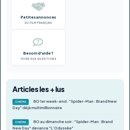
Petites annonces
DU FILM FRANÇAIS
Besoin d'aide ?
FOIRE AUX QUESTIONS
Articles les + lus
BO 1er week-end : "Spider-Man : Brand New
CINÉMA
Day" déjà multimillionnaire
BO au dimanche soir : "Spider-Man : Brand
CINÉMA
New Day" devance "L’Odyssée"