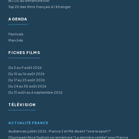
BO US au dimanche soir
Top 20 des films français à l’étranger
AGENDA
Festivals
Marchés
FICHES FILMS
Du 3 au 9 août 2026
Du 10 au 16 août 2026
Du 17 au 23 août 2026
Du 24 au 30 août 2026
Du 31 août au 6 septembre 2026
TÉLÉVISION
ACTUALITÉ FRANCE
Audiences juillet 2026 : France 2 et M6 disent "vive le sport !"
[Tournage] Alice Taglioni se remémore "La dernière veillée" pour France