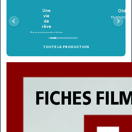
Oldeupe
En postproduction
TOUTE LA PRODUCTION