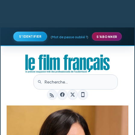
S'IDENTIFIER
(
Mot de passe oublié ?
)
S'ABONNER