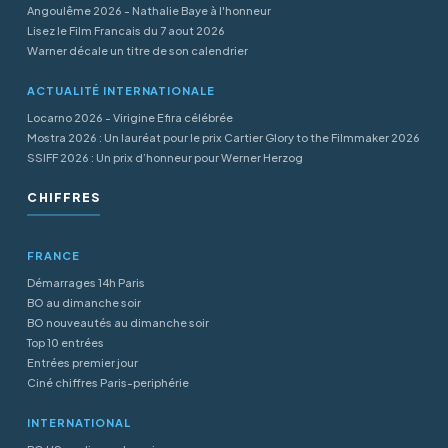
Angoulême 2026 - Nathalie Baye à l'honneur
Lisez le Film Francais du 7 aout 2026
Warner décale un titre de son calendrier
ACTUALITÉ INTERNATIONALE
Locarno 2026 - Virigine Efira célébrée
Mostra 2026 : Un lauréat pour le prix Cartier Glory to the Filmmaker 2026
SSIFF 2026 : Un prix d’honneur pour Werner Herzog
CHIFFRES
FRANCE
Démarrages 14h Paris
BO au dimanche soir
BO nouveautés au dimanche soir
Top 10 entrées
Entrées premier jour
Ciné chiffres Paris-periphérie
INTERNATIONAL