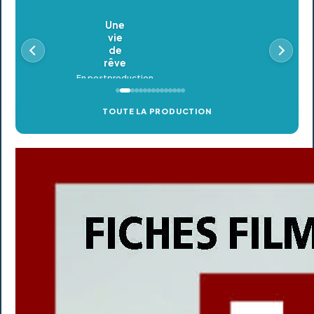
Oldeupe
En postproduction
TOUTE LA PRODUCTION