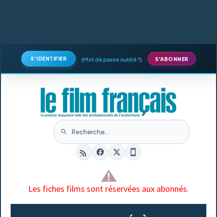
S'IDENTIFIER
(
Mot de passe oublié ?
)
S'ABONNER
Les fiches films sont réservées aux abonnés.