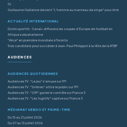
TV
Guillaume Gallienne devient "L’homme au manteau de singe" pour Arte
ACTUALITÉ INTERNATIONAL
Droits sportifs : Canal+ diffusera les coupes d’Europe de football en
Afrique subsaharienne
"Alice" en première mondiale à Toronto
Trois candidats pour succéder à Jean-Paul Philippot à la tête de la RTBF
AUDIENCES
AUDIENCES QUOTIDIENNES
Audiences TV : "Le jeu" s'amuse sur TF1
Audiences TV : "Sirènes" attire le public sur TF1
Audiences TV : "OPJ" garde le contrôle sur France 3
Audiences TV : "Les fugitifs" captive sur France 3
MÉDIAMAT HEBDO ET PRIME-TIME
Du 15 au 21 juillet 2026
Du 07 au 13 juillet 2026