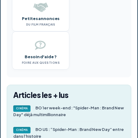
Petites annonces
DU FILM FRANÇAIS
Besoin d'aide ?
FOIRE AUX QUESTIONS
Articles les + lus
BO 1er week-end : "Spider-Man : Brand New
CINÉMA
Day" déjà multimillionnaire
BO US : “Spider-Man : Brand New Day” entre
CINÉMA
dans l’histoire