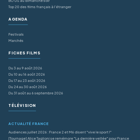
BO US au dimanche soir
Top 20 des films français à l’étranger
AGENDA
Festivals
Marchés
FICHES FILMS
Du 3 au 9 août 2026
Du 10 au 16 août 2026
Du 17 au 23 août 2026
Du 24 au 30 août 2026
Du 31 août au 6 septembre 2026
TÉLÉVISION
ACTUALITÉ FRANCE
Audiences juillet 2026 : France 2 et M6 disent "vive le sport !"
[Tournage] Alice Taglioni se remémore "La dernière veillée" pour France