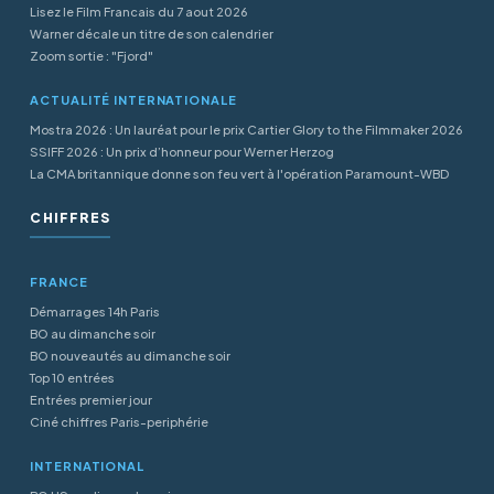
Lisez le Film Francais du 7 aout 2026
Warner décale un titre de son calendrier
Zoom sortie : "Fjord"
ACTUALITÉ INTERNATIONALE
Mostra 2026 : Un lauréat pour le prix Cartier Glory to the Filmmaker 2026
SSIFF 2026 : Un prix d’honneur pour Werner Herzog
La CMA britannique donne son feu vert à l'opération Paramount-WBD
CHIFFRES
FRANCE
Démarrages 14h Paris
BO au dimanche soir
BO nouveautés au dimanche soir
Top 10 entrées
Entrées premier jour
Ciné chiffres Paris-periphérie
INTERNATIONAL