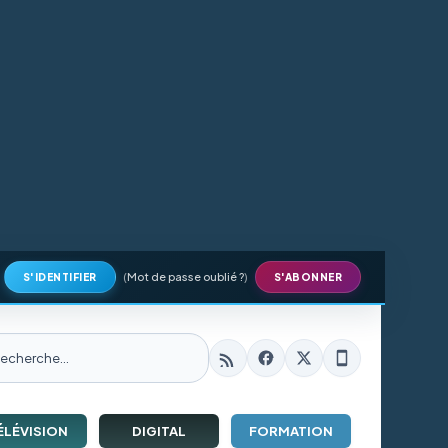
(
Mot de passe oublié ?
)
S'IDENTIFIER
S'ABONNER
ÉLÉVISION
DIGITAL
FORMATION