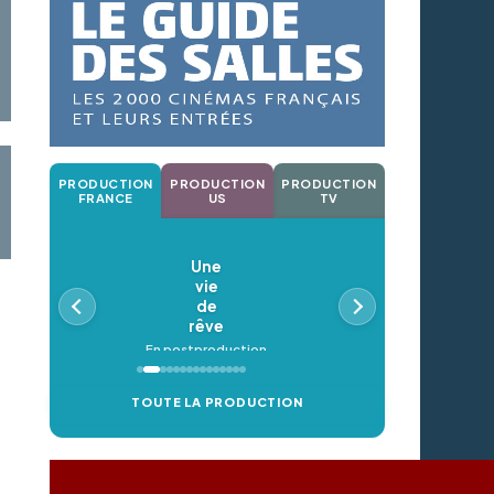
PRODUCTION
PRODUCTION
PRODUCTION
FRANCE
US
TV
Une
vie
de
rêve
En postproduction
TOUTE LA PRODUCTION