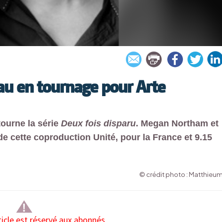
u en tournage pour Arte
 tourne la série
Deux fois disparu
. Megan Northam et
de cette coproduction Unité, pour la France et 9.15
© crédit photo : Matthieu
ticle est réservé aux abonnés.