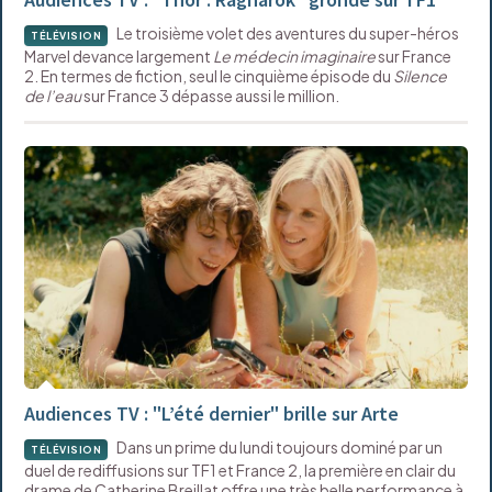
Le troisième volet des aventures du super-héros
TÉLÉVISION
Marvel devance largement
Le médecin imaginaire
sur France
2. En termes de fiction, seul le cinquième épisode du
Silence
de l’eau
sur France 3 dépasse aussi le million.
Audiences TV : "L’été dernier" brille sur Arte
Dans un prime du lundi toujours dominé par un
TÉLÉVISION
duel de rediffusions sur TF1 et France 2, la première en clair du
drame de Catherine Breillat offre une très belle performance à