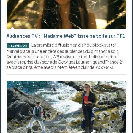
Audiences TV : "Madame Web" tisse sa toile sur TF1
La première diffusion en clair du blockbuster
TÉLÉVISION
Marvel place la Une en tête des audiences du dimanche soir.
Quatrième sur la soirée, W9 réalise une très belle opération
avec la reprise du
Pacha
de Georges Lautner, quand France 2
se place cinquième avec la première en clair de
Yo mama.