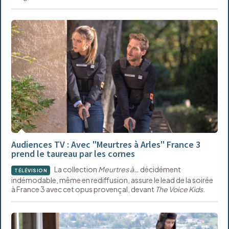
Audiences TV : Avec "Meurtres à Arles" France 3
prend le taureau par les cornes
La collection
Meurtres à…
décidément
TÉLÉVISION
indémodable, même en rediffusion, assure le lead de la soirée
à France 3 avec cet opus provençal, devant
The Voice Kids.