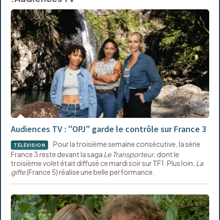
Audiences TV : "OPJ" garde le contrôle sur France 3
Pour la troisième semaine consécutive, la série
TÉLÉVISION
France 3 reste devant la saga
Le Transporteur
, dont le
troisième volet était diffusé ce mardi soir sur TF1. Plus loin,
La
gifle
(France 5) réalise une belle performance.