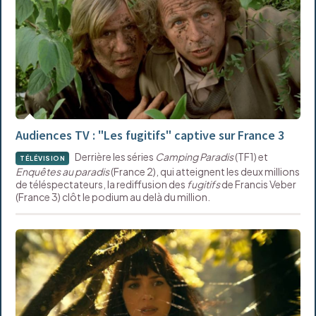
Audiences TV : "Les fugitifs" captive sur France 3
Derrière les séries
Camping Paradis
(TF1) et
TÉLÉVISION
Enquêtes au paradis
(France 2), qui atteignent les deux millions
de téléspectateurs, la rediffusion des
fugitifs
de Francis Veber
(France 3) clôt le podium au delà du million.