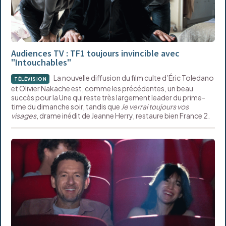
Audiences TV : TF1 toujours invincible avec
"Intouchables"
La nouvelle diffusion du film culte d’Éric Toledano
TÉLÉVISION
et Olivier Nakache est, comme les précédentes, un beau
succès pour la Une qui reste très largement leader du prime-
time du dimanche soir, tandis que
Je verrai toujours vos
visages
, drame inédit de Jeanne Herry, restaure bien France 2.