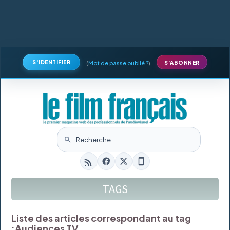
S'IDENTIFIER
(
Mot de passe oublié ?
)
S'ABONNER
TAGS
Liste des articles correspondant au tag
:
Audiences TV