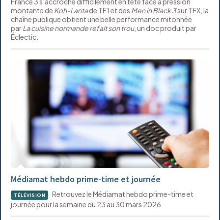
France 3 s’accroche difficilement en tête face à pression
montante de
Koh-Lanta
de TF1 et des
Men in Black 3
sur TFX, la
chaîne publique obtient une belle performance mitonnée
par
La cuisine normande refait son trou
, un doc produit par
Éclectic.
Médiamat hebdo prime-time et journée
Retrouvez le Médiamat hebdo prime-time et
TÉLÉVISION
journée pour la semaine du 23 au 30 mars 2026