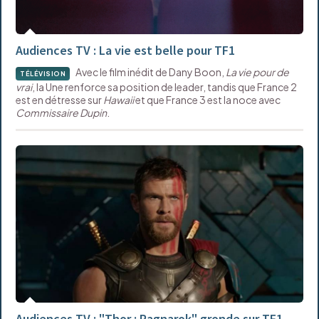
Audiences TV : La vie est belle pour TF1
Avec le film inédit de Dany Boon,
La vie pour de
TÉLÉVISION
vrai
, la Une renforce sa position de leader, tandis que France 2
est en détresse sur
Hawaii
et que France 3 est la noce avec
Commissaire Dupin
.
Audiences TV : "Thor : Ragnarok" gronde sur TF1