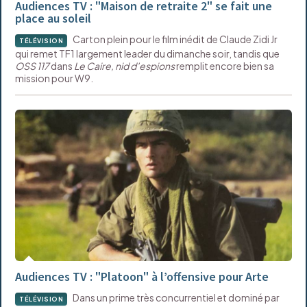
Audiences TV : "Maison de retraite 2" se fait une
place au soleil
Carton plein pour le film inédit de Claude Zidi Jr
TÉLÉVISION
qui remet TF1 largement leader du dimanche soir, tandis que
OSS 117
dans
Le Caire, nid d’espions
remplit encore bien sa
mission pour W9.
Audiences TV : "Platoon" à l’offensive pour Arte
Dans un prime très concurrentiel et dominé par
TÉLÉVISION