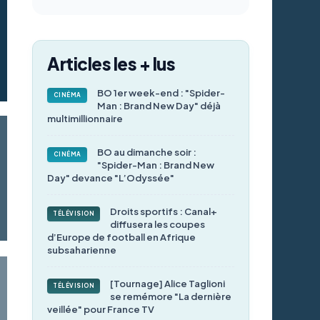
Articles les + lus
BO 1er week-end : "Spider-
CINÉMA
Man : Brand New Day" déjà
multimillionnaire
BO au dimanche soir :
CINÉMA
"Spider-Man : Brand New
Day" devance "L’Odyssée"
Droits sportifs : Canal+
TÉLÉVISION
diffusera les coupes
d’Europe de football en Afrique
subsaharienne
[Tournage] Alice Taglioni
TÉLÉVISION
se remémore "La dernière
veillée" pour France TV