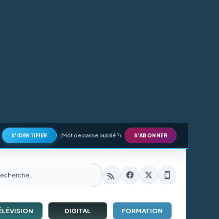
(
Mot de passe oublié ?
)
S'IDENTIFIER
S'ABONNER
ÉLÉVISION
DIGITAL
FORMATION