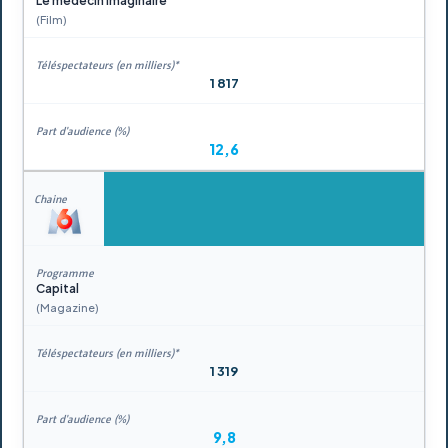
Le médecin imaginaire
(Film)
1 817
12,6
Capital
(Magazine)
1 319
9,8