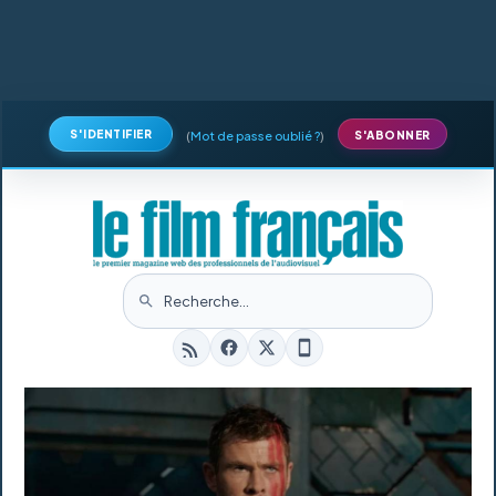
S'IDENTIFIER
(
Mot de passe oublié ?
)
S'ABONNER