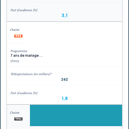
3,1
7 ans de mariage...
(Film)
262
1,8