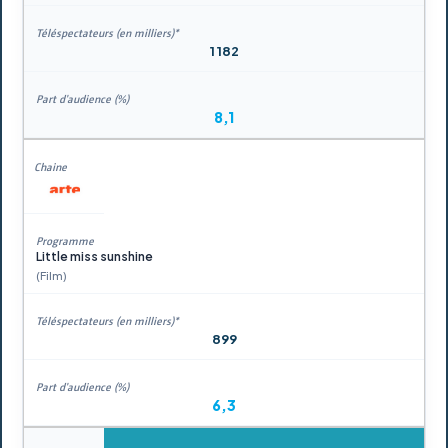
1 182
8,1
Little miss sunshine
(Film)
899
6,3