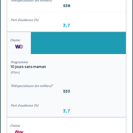
538
3,7
10 jours sans maman
(Film)
533
3,7