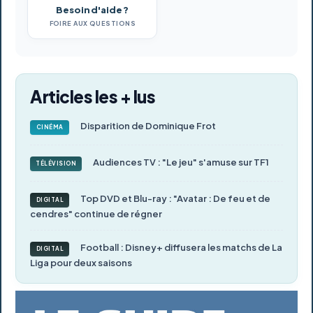
Besoin d'aide ?
FOIRE AUX QUESTIONS
Articles les + lus
Disparition de Dominique Frot
CINÉMA
Audiences TV : "Le jeu" s'amuse sur TF1
TÉLÉVISION
Top DVD et Blu-ray : "Avatar : De feu et de
DIGITAL
cendres" continue de régner
Football : Disney+ diffusera les matchs de La
DIGITAL
Liga pour deux saisons