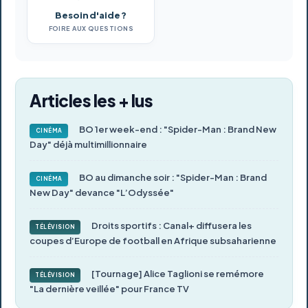
Besoin d'aide ?
FOIRE AUX QUESTIONS
Articles les + lus
BO 1er week-end : "Spider-Man : Brand New
CINÉMA
Day" déjà multimillionnaire
BO au dimanche soir : "Spider-Man : Brand
CINÉMA
New Day" devance "L’Odyssée"
Droits sportifs : Canal+ diffusera les
TÉLÉVISION
coupes d’Europe de football en Afrique subsaharienne
[Tournage] Alice Taglioni se remémore
TÉLÉVISION
"La dernière veillée" pour France TV