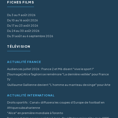
FICHES FILMS
Du 3 au 9 août 2026
Du 10 au 16 août 2026
Du 17 au 23 août 2026
Du 24 au 30 août 2026
Du 31 août au 6 septembre 2026
TÉLÉVISION
ACTUALITÉ FRANCE
Audiences juillet 2026 : France 2 et M6 disent "vive le sport !"
[Tournage] Alice Taglioni se remémore "La dernière veillée" pour France
TV
Guillaume Gallienne devient "L’homme au manteau de singe" pour Arte
ACTUALITÉ INTERNATIONAL
Droits sportifs : Canal+ diffusera les coupes d’Europe de football en
Afrique subsaharienne
"Alice" en première mondiale à Toronto