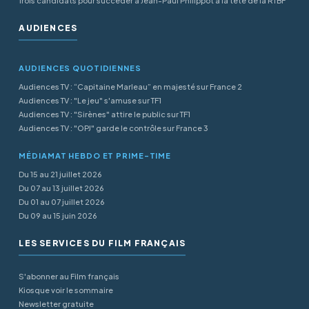
Trois candidats pour succéder à Jean-Paul Philippot à la tête de la RTBF
AUDIENCES
AUDIENCES QUOTIDIENNES
Audiences TV : “Capitaine Marleau” en majesté sur France 2
Audiences TV : "Le jeu" s'amuse sur TF1
Audiences TV : "Sirènes" attire le public sur TF1
Audiences TV : "OPJ" garde le contrôle sur France 3
MÉDIAMAT HEBDO ET PRIME-TIME
Du 15 au 21 juillet 2026
Du 07 au 13 juillet 2026
Du 01 au 07 juillet 2026
Du 09 au 15 juin 2026
LES SERVICES DU FILM FRANÇAIS
S'abonner au Film français
Kiosque voir le sommaire
Newsletter gratuite