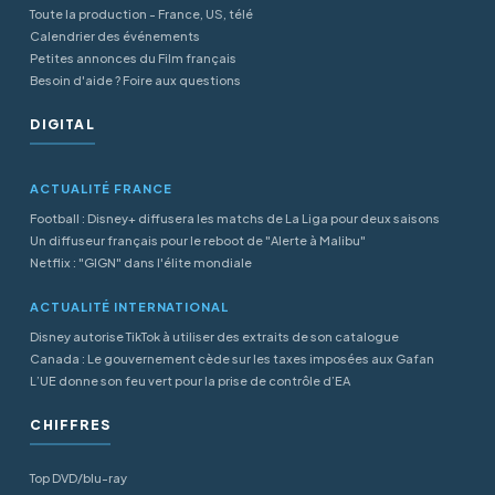
Toute la production - France, US, télé
Calendrier des événements
Petites annonces du Film français
Besoin d'aide ? Foire aux questions
DIGITAL
ACTUALITÉ FRANCE
Football : Disney+ diffusera les matchs de La Liga pour deux saisons
Un diffuseur français pour le reboot de "Alerte à Malibu"
Netflix : "GIGN" dans l'élite mondiale
ACTUALITÉ INTERNATIONAL
Disney autorise TikTok à utiliser des extraits de son catalogue
Canada : Le gouvernement cède sur les taxes imposées aux Gafan
L’UE donne son feu vert pour la prise de contrôle d’EA
CHIFFRES
Top DVD/blu-ray