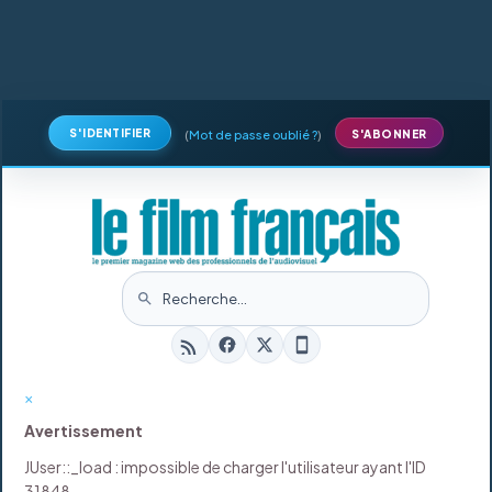
S'IDENTIFIER
(
Mot de passe oublié ?
)
S'ABONNER
×
Avertissement
JUser::_load : impossible de charger l'utilisateur ayant l'ID
31848