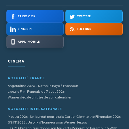
FACEBOOK
TWITTER
LINKEDIN
FLUX RSS
APPLI MOBILE
CINÉMA
ACTUALITÉ FRANCE
Angoulême 2026 - Nathalie Baye à l'honneur
Lisez le Film Francais du 7 aout 2026
Warner décale un titre de son calendrier
ACTUALITÉ INTERNATIONALE
Mostra 2026 : Un lauréat pour le prix Cartier Glory to the Filmmaker 2026
SSIFF 2026 : Un prix d’honneur pour Werner Herzog
La CMA britannique donne son feu vert à l'opération Paramount-WBD