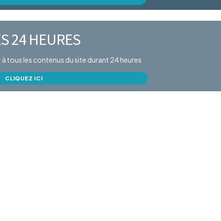
S 24 HEURES
er à tous les contenus du site durant 24 heures
CLIQUEZ ICI