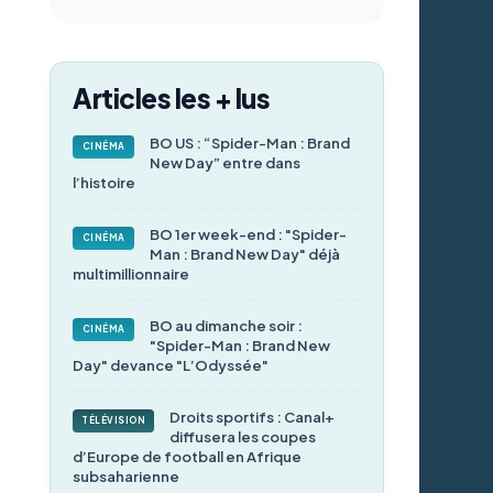
Articles les + lus
BO US : “Spider-Man : Brand
CINÉMA
New Day” entre dans
l’histoire
BO 1er week-end : "Spider-
CINÉMA
Man : Brand New Day" déjà
multimillionnaire
BO au dimanche soir :
CINÉMA
"Spider-Man : Brand New
Day" devance "L’Odyssée"
Droits sportifs : Canal+
TÉLÉVISION
diffusera les coupes
d’Europe de football en Afrique
subsaharienne