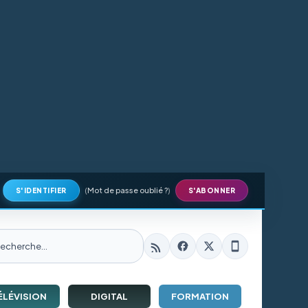
(
Mot de passe oublié ?
)
S'IDENTIFIER
S'ABONNER
ÉLÉVISION
DIGITAL
FORMATION