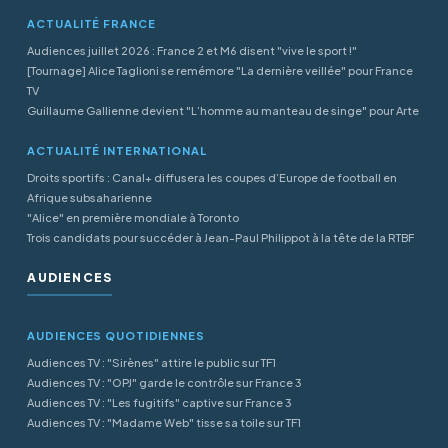
ACTUALITÉ FRANCE
Audiences juillet 2026 : France 2 et M6 disent "vive le sport !"
[Tournage] Alice Taglioni se remémore "La dernière veillée" pour France
TV
Guillaume Gallienne devient "L’homme au manteau de singe" pour Arte
ACTUALITÉ INTERNATIONAL
Droits sportifs : Canal+ diffusera les coupes d’Europe de football en
Afrique subsaharienne
"Alice" en première mondiale à Toronto
Trois candidats pour succéder à Jean-Paul Philippot à la tête de la RTBF
AUDIENCES
AUDIENCES QUOTIDIENNES
Audiences TV : "Sirènes" attire le public sur TF1
Audiences TV : "OPJ" garde le contrôle sur France 3
Audiences TV : "Les fugitifs" captive sur France 3
Audiences TV : "Madame Web" tisse sa toile sur TF1