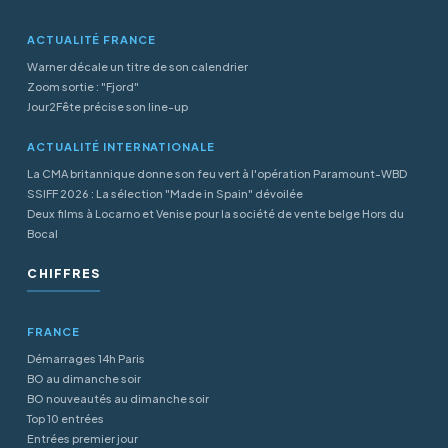
ACTUALITÉ FRANCE
Warner décale un titre de son calendrier
Zoom sortie : "Fjord"
Jour2Fête précise son line-up
ACTUALITÉ INTERNATIONALE
La CMA britannique donne son feu vert à l'opération Paramount-WBD
SSIFF 2026 : La sélection "Made in Spain" dévoilée
Deux films à Locarno et Venise pour la société de vente belge Hors du
Bocal
CHIFFRES
FRANCE
Démarrages 14h Paris
BO au dimanche soir
BO nouveautés au dimanche soir
Top 10 entrées
Entrées premier jour