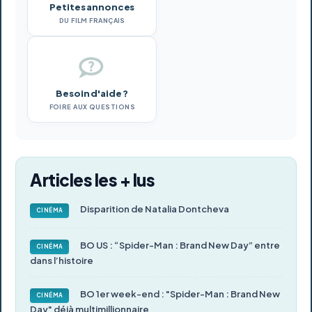
Petites annonces
DU FILM FRANÇAIS
Besoin d'aide ?
FOIRE AUX QUESTIONS
Articles les + lus
Disparition de Natalia Dontcheva
CINÉMA
BO US : “Spider-Man : Brand New Day” entre
CINÉMA
dans l’histoire
BO 1er week-end : "Spider-Man : Brand New
CINÉMA
Day" déjà multimillionnaire