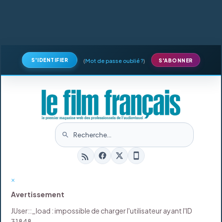
S'IDENTIFIER
(
Mot de passe oublié ?
)
S'ABONNER
×
Avertissement
JUser::_load : impossible de charger l'utilisateur ayant l'ID
31848