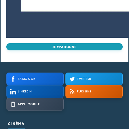
JE M'ABONNE
FACEBOOK
TWITTER
LINKEDIN
FLUX RSS
APPLI MOBILE
CINÉMA