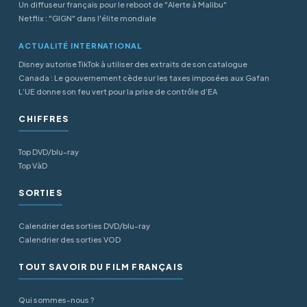
Un diffuseur français pour le reboot de "Alerte à Malibu"
Netflix : "GIGN" dans l'élite mondiale
ACTUALITÉ INTERNATIONAL
Disney autorise TikTok à utiliser des extraits de son catalogue
Canada : Le gouvernement cède sur les taxes imposées aux Gafan
L’UE donne son feu vert pour la prise de contrôle d’EA
CHIFFRES
Top DVD/blu-ray
Top VàD
SORTIES
Calendrier des sorties DVD/blu-ray
Calendrier des sorties VOD
TOUT SAVOIR DU FILM FRANÇAIS
Qui sommes-nous ?