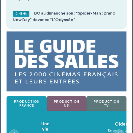
BO au dimanche soir : "Spider-Man : Brand
CINÉMA
New Day" devance "L’Odyssée"
PRODUCTION
PRODUCTION
PRODUCTION
FRANCE
US
TV
Oldeupe
En postproduction