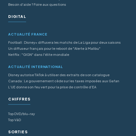
Besoin d'aide ? Foire aux questions
DIGITAL
ACTUALITÉ FRANCE
Football : Disney+ diffusera les matchs de La Liga pour deux saisons
Un diffuseur français pour le reboot de "Alerte à Malibu"
Netflix : "GIGN" dans l'élite mondiale
ACTUALITÉ INTERNATIONAL
Disney autorise TikTok à utiliser des extraits de son catalogue
Canada : Le gouvernement cède sur les taxes imposées aux Gafan
L’UE donne son feu vert pour la prise de contrôle d’EA
CHIFFRES
Top DVD/blu-ray
Top VàD
SORTIES