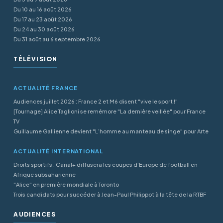
Du 10 au 16 août 2026
Du 17 au 23 août 2026
Du 24 au 30 août 2026
Du 31 août au 6 septembre 2026
TÉLÉVISION
ACTUALITÉ FRANCE
Audiences juillet 2026 : France 2 et M6 disent "vive le sport !"
[Tournage] Alice Taglioni se remémore "La dernière veillée" pour France
TV
Guillaume Gallienne devient "L’homme au manteau de singe" pour Arte
ACTUALITÉ INTERNATIONAL
Droits sportifs : Canal+ diffusera les coupes d’Europe de football en
Afrique subsaharienne
"Alice" en première mondiale à Toronto
Trois candidats pour succéder à Jean-Paul Philippot à la tête de la RTBF
AUDIENCES