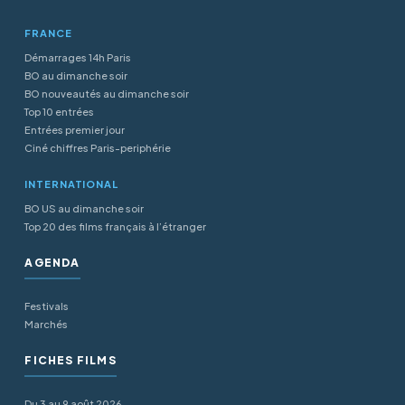
FRANCE
Démarrages 14h Paris
BO au dimanche soir
BO nouveautés au dimanche soir
Top 10 entrées
Entrées premier jour
Ciné chiffres Paris-periphérie
INTERNATIONAL
BO US au dimanche soir
Top 20 des films français à l’étranger
AGENDA
Festivals
Marchés
FICHES FILMS
Du 3 au 9 août 2026