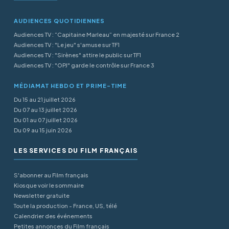
AUDIENCES QUOTIDIENNES
Audiences TV : “Capitaine Marleau” en majesté sur France 2
Audiences TV : "Le jeu" s'amuse sur TF1
Audiences TV : "Sirènes" attire le public sur TF1
Audiences TV : "OPJ" garde le contrôle sur France 3
MÉDIAMAT HEBDO ET PRIME-TIME
Du 15 au 21 juillet 2026
Du 07 au 13 juillet 2026
Du 01 au 07 juillet 2026
Du 09 au 15 juin 2026
LES SERVICES DU FILM FRANÇAIS
S'abonner au Film français
Kiosque voir le sommaire
Newsletter gratuite
Toute la production - France, US, télé
Calendrier des événements
Petites annonces du Film français