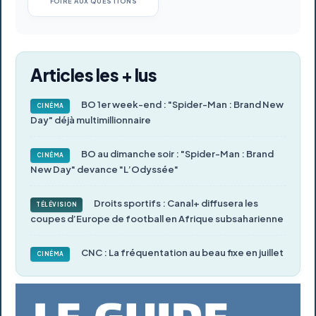
FOIRE AUX QUESTIONS
Articles les + lus
BO 1er week-end : "Spider-Man : Brand New
CINÉMA
Day" déjà multimillionnaire
BO au dimanche soir : "Spider-Man : Brand
CINÉMA
New Day" devance "L’Odyssée"
Droits sportifs : Canal+ diffusera les
TÉLÉVISION
coupes d’Europe de football en Afrique subsaharienne
CNC : La fréquentation au beau fixe en juillet
CINÉMA