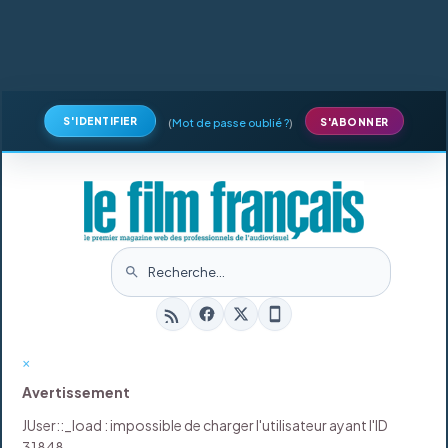
S'IDENTIFIER
(
Mot de passe oublié ?
)
S'ABONNER
×
Avertissement
JUser::_load : impossible de charger l'utilisateur ayant l'ID
31848