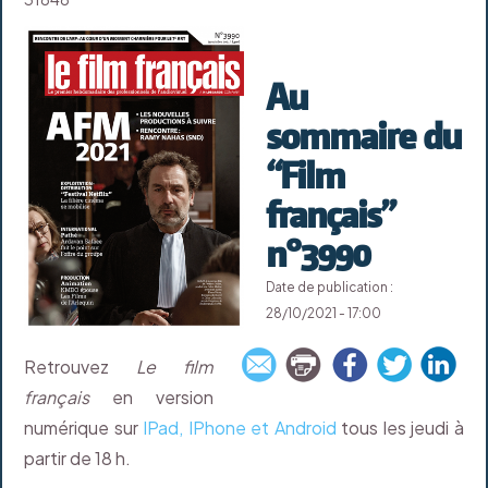
Au
sommaire du
“Film
français”
n°3990
Date de publication :
28/10/2021 - 17:00
Retrouvez
Le film
français
en version
numérique sur
IPad, IPhone et Android
tous les jeudi à
partir de 18 h.