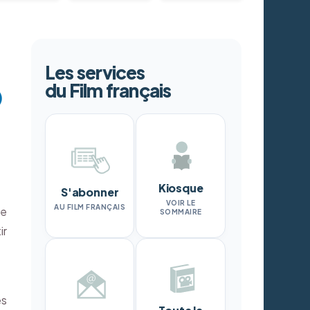
Les services
du Film français
Kiosque
S'abonner
VOIR LE
AU FILM FRANÇAIS
ue
SOMMAIRE
ir
es