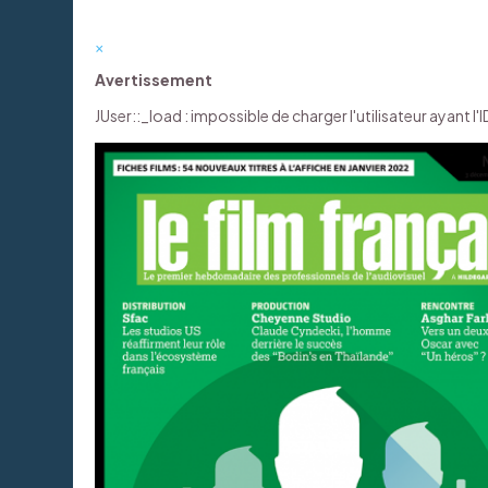
×
Avertissement
JUser::_load : impossible de charger l'utilisateur ayant l