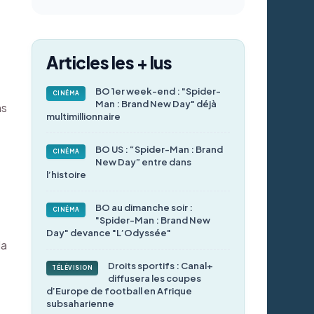
Articles les + lus
BO 1er week-end : "Spider-
CINÉMA
Man : Brand New Day" déjà
ns
multimillionnaire
BO US : “Spider-Man : Brand
CINÉMA
New Day” entre dans
l’histoire
BO au dimanche soir :
CINÉMA
"Spider-Man : Brand New
Day" devance "L’Odyssée"
la
Droits sportifs : Canal+
TÉLÉVISION
diffusera les coupes
d’Europe de football en Afrique
subsaharienne