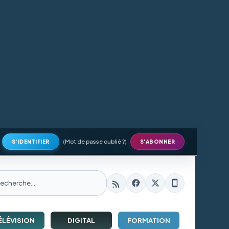
(
Mot de passe oublié ?
)
S'IDENTIFIER
S'ABONNER
ÉLÉVISION
DIGITAL
FORMATION