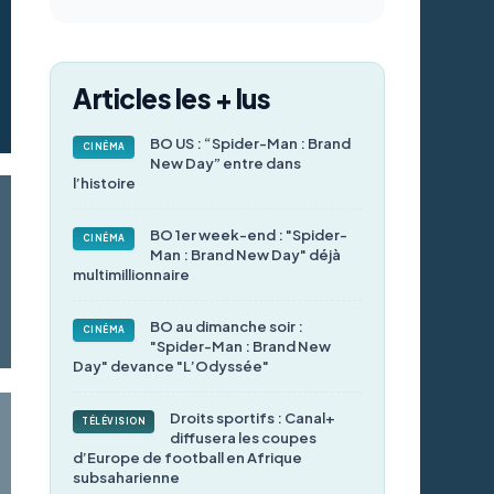
Articles les + lus
BO US : “Spider-Man : Brand
CINÉMA
New Day” entre dans
l’histoire
BO 1er week-end : "Spider-
CINÉMA
Man : Brand New Day" déjà
multimillionnaire
BO au dimanche soir :
CINÉMA
"Spider-Man : Brand New
Day" devance "L’Odyssée"
Droits sportifs : Canal+
TÉLÉVISION
diffusera les coupes
d’Europe de football en Afrique
subsaharienne