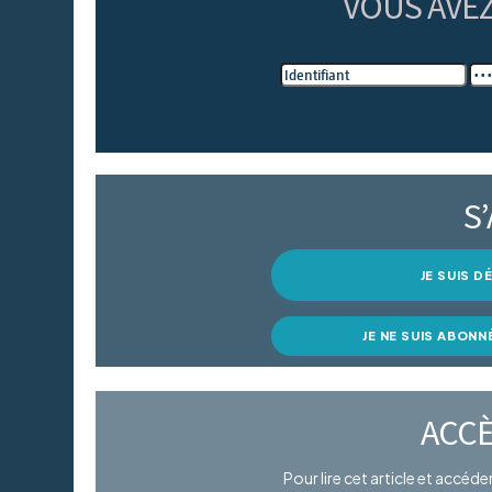
VOUS AVE
S
JE SUIS 
JE NE SUIS ABONN
ACCÈ
Pour lire cet article et accéd