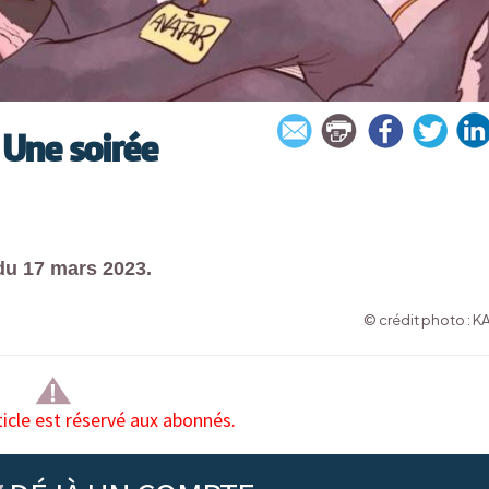
 Une soirée
du 17 mars 2023.
© crédit photo : K
ticle est réservé aux abonnés.