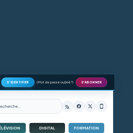
(
Mot de passe oublié ?
)
S'IDENTIFIER
S'ABONNER
ÉLÉVISION
DIGITAL
FORMATION